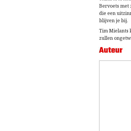
Bervoets met 
die een uitzi
blijven je bij.
Tim Mielants 
zullen ongetw
Auteur