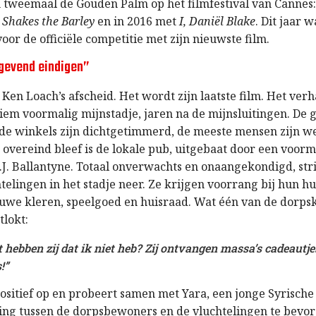
n tweemaal de Gouden Palm op het filmfestival van Cannes:
 Shakes the Barley
en in 2016 met
I, Daniël Blake
. Dit jaar 
oor de officiële competitie met zijn nieuwste film.
pgevend eindigen”
 Ken Loach’s afscheid. Het wordt zijn laatste film. Het verh
iem voormalig mijnstadje, jaren na de mijnsluitingen. De g
e winkels zijn dichtgetimmerd, de meeste mensen zijn we
 overeind bleef is de lokale pub, uitgebaat door een voorm
.J. Ballantyne. Totaal onverwachts en onaangekondigd, str
telingen in het stadje neer. Ze krijgen voorrang bij hun hu
uwe kleren, speelgoed en huisraad. Wat één van de dorps
lokt:
 hebben zij dat ik niet heb? Zij ontvangen massa’s cadeautjes
!”
h positief op en probeert samen met Yara, een jonge Syrische
ng tussen de dorpsbewoners en de vluchtelingen te bevo