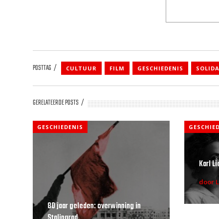
POSTTAG
CULTUUR
FILM
GESCHIEDENIS
SOLIDA
GERELATEERDE POSTS
GESCHIEDENIS
GESCHIE
Karl L
door L
80 jaar geleden: overwinning in
Stalingrad