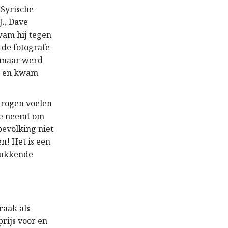
 Syrische
J., Dave
wam hij tegen
e de fotografe
e, maar werd
fa en kwam
drogen voelen
te neemt om
bevolking niet
n! Het is een
rukkende
raak als
prijs voor en