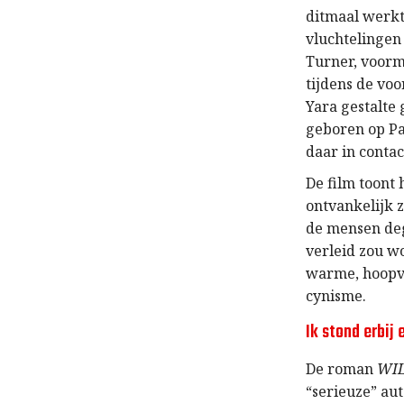
ditmaal werkt
vluchtelingen 
Turner, voor
tijdens de voo
Yara gestalte 
geboren op Pa
daar in contac
De film toont
ontvankelijk 
de mensen deg
verleid zou w
warme, hoopvo
cynisme.
Ik stond erbij 
De roman
WI
“serieuze” aut