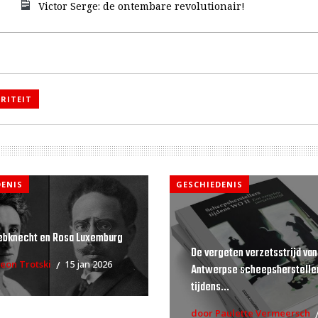
Victor Serge: de ontembare revolutionair!
RITEIT
DENIS
GESCHIEDENIS
iebknecht en Rosa Luxemburg
De vergeten verzetsstrijd van
eon Trotski
15 jan 2026
Antwerpse scheepsherstelle
tijdens...
door Paulette Vermeersch