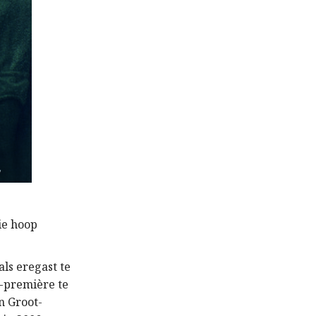
die hoop
ls eregast te
-première te
n Groot-