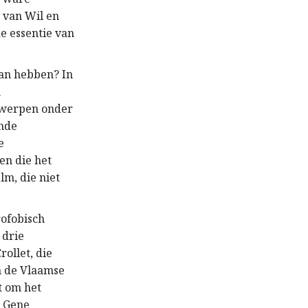
n van Wil en
de essentie van
aan hebben? In
n
ntwerpen onder
ende
e
en die het
lm, die niet
rofobisch
 drie
ollet, die
n de Vlaamse
t om het
n Gene