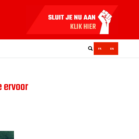
FR
EN
e ervoor