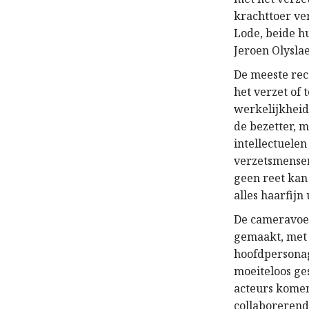
krachttoer ver
Lode, beide hu
Jeroen Olyslae
De meeste rec
het verzet of 
werkelijkheid
de bezetter, 
intellectuele
verzetsmensen
geen reet kan 
alles haarfijn
De cameravoeri
gemaakt, met 
hoofdpersonag
moeiteloos ge
acteurs komen 
collaborerende