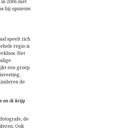
 in 2006 met
was hij opnieuw
aal speelt zich
ehele regio is
rkloos. Het
alige
ijkt een groep
isvesting,
kinderen de
 en ik krijg
 fotografe, de
rderen. Ook