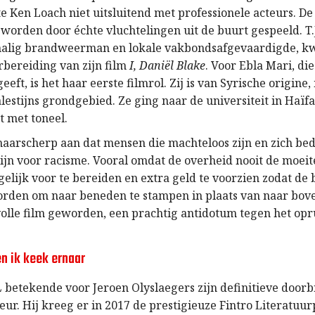
e Ken Loach niet uitsluitend met professionele acteurs. De
worden door échte vluchtelingen uit de buurt gespeeld. T.
malig brandweerman en lokale vakbondsafgevaardigde, k
rbereiding van zijn film
I, Daniël Blake
. Voor Ebla Mari, di
geeft, is het haar eerste filmrol. Zij is van Syrische origin
lestijns grondgebied. Ze ging naar de universiteit in Haï
t met toneel.
 haarscherp aan dat mensen die machteloos zijn en zich be
zijn voor racisme. Vooral omdat de overheid nooit de moei
elijk voor te bereiden en extra geld te voorzien zodat de 
orden om naar beneden te stampen in plaats van naar bove
lle film geworden, een prachtig antidotum tegen het op
en ik keek ernaar
L
betekende voor Jeroen Olyslaegers zijn definitieve doorb
eur. Hij kreeg er in 2017 de prestigieuze Fintro Literatuur