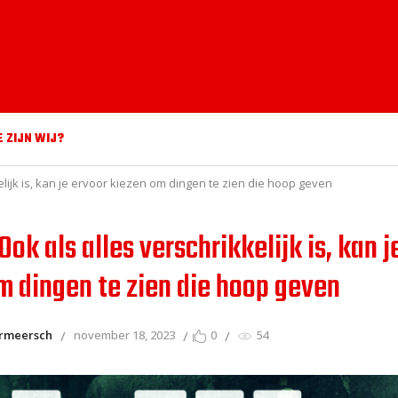
E ZIJN WIJ?
elijk is, kan je ervoor kiezen om dingen te zien die hoop geven
Ook als alles verschrikkelijk is, kan j
m dingen te zien die hoop geven
ermeersch
november 18, 2023
0
54