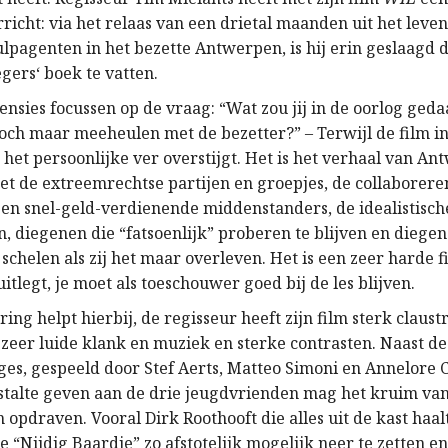
richt: via het relaas van een drietal maanden uit het leve
lpagenten in het bezette Antwerpen, is hij erin geslaagd 
gers‘ boek te vatten.
ensies focussen op de vraag: “Wat zou jij in de oorlog ged
toch maar meeheulen met de bezetter?” – Terwijl de film i
 het persoonlijke ver overstijgt. Het is het verhaal van A
met de extreemrechtse partijen en groepjes, de collaborer
n en snel-geld-verdienende middenstanders, de idealistisch
, diegenen die “fatsoenlijk” proberen te blijven en diegen
schelen als zij het maar overleven. Het is een zeer harde fi
 uitlegt, je moet als toeschouwer goed bij de les blijven.
ng helpt hierbij, de regisseur heeft zijn film sterk claust
zeer luide klank en muziek en sterke contrasten. Naast de
es, gespeeld door Stef Aerts, Matteo Simoni en Annelore Cr
stalte geven aan de drie jeugdvrienden mag het kruim va
opdraven. Vooral Dirk Roothooft die alles uit de kast haal
 “Nijdig Baardje” zo afstotelijk mogelijk neer te zetten e