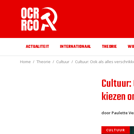
ACTUALITEIT
INTERNATIONAAL
THEORIE
WI
Home
Theorie
Cultuur
Cultuur: Ook als alles verschrikk
Cultuur: 
kiezen o
door Paulette V
CULTUUR