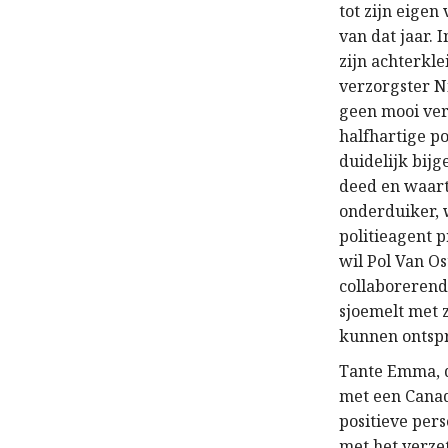
tot zijn eigen
van dat jaar. 
zijn achterkl
verzorgster Ni
geen mooi ver
halfhartige po
duidelijk bijg
deed en waarto
onderduiker, w
politieagent p
wil Pol Van Os
collaborerend
sjoemelt met z
kunnen ontsp
Tante Emma, di
met een Canad
positieve pers
met het verzet