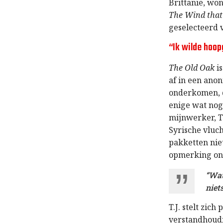
Brittanië, wo
The Wind that
geselecteerd v
“Ik wilde hoo
The Old Oak
is
af in een anon
onderkomen, d
enige wat nog
mijnwerker, T
Syrische vluch
pakketten nie
opmerking ont
“Wat
niets
T.J. stelt zic
verstandhoudi