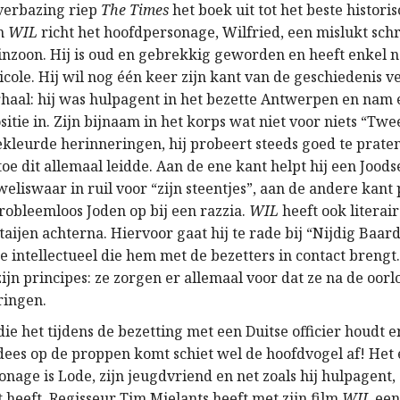
 verbazing riep
The Times
het boek uit tot het beste histori
In
WIL
richt het hoofdpersonage, Wilfried, een mislukt schri
einzoon. Hij is oud en gebrekkig geworden en heeft enkel n
cole. Hij wil nog één keer zijn kant van de geschiedenis ve
haal: hij was hulpagent in het bezette Antwerpen en nam
sitie in. Zijn bijnaam in het korps wat niet voor niets “Twe
ekleurde herinneringen, hij probeert steeds goed te praten
e dit allemaal leidde. Aan de ene kant helpt hij een Joods
eliswaar in ruil voor “zijn steentjes”, aan de andere kant p
robleemloos Joden op bij een razzia.
WIL
heeft ook literair
taijen achterna. Hiervoor gaat hij te rade bij “Nijdig Baar
e intellectueel die hem met de bezetters in contact brengt
ijn principes: ze zorgen er allemaal voor dat ze na de oor
ringen.
e het tijdens de bezetting met een Duitse officier houdt e
ees op de proppen komt schiet wel de hoofdvogel af! Het
onage is Lode, zijn jeugdvriend en net zoals hij hulpagent
 heeft. Regisseur Tim Mielants heeft met zijn film
WIL
een