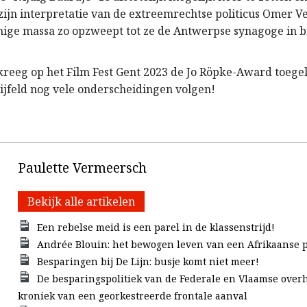
zijn interpretatie van de extreemrechtse politicus Omer 
nnige massa zo opzweept tot ze de Antwerpse synagoge in 
kreeg op het Film Fest Gent 2023 de Jo Röpke-Award toege
ijfeld nog vele onderscheidingen volgen!
Paulette Vermeersch
Bekijk alle artikelen
Een rebelse meid is een parel in de klassenstrijd!
Andrée Blouin: het bewogen leven van een Afrikaanse p
Besparingen bij De Lijn: busje komt niet meer!
De besparingspolitiek van de Federale en Vlaamse overh
kroniek van een georkestreerde frontale aanval