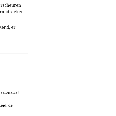
Verscheuren
brand steken
kend, er
asionaria!
eid: de