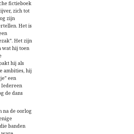
sche fictieboek
jver, zich tot
og zijn
rtellen. Het is
 een
ezak”. Het zijn
 wat hij toen
e
akt hij als
e ambities, hij
dje” een
. Iedereen
log de dans
n na de oorlog
 enige
, die banden
 ware