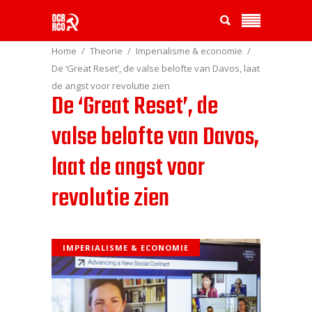
Home
Theorie
Imperialisme & economie
De ‘Great Reset’, de valse belofte van Davos, laat
de angst voor revolutie zien
De ‘Great Reset’, de
valse belofte van Davos,
laat de angst voor
revolutie zien
IMPERIALISME & ECONOMIE