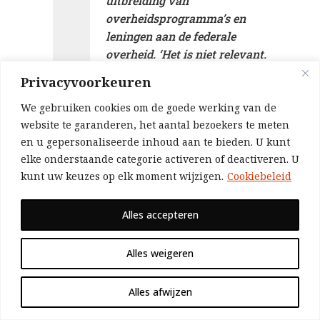
uitbreiding van
overheidsprogramma’s en
leningen aan de federale
overheid. ‘Het is niet relevant.
Het is gewoon niet relevant.’”
Privacyvoorkeuren
Dezelfde houding zagen we in Davos.
We gebruiken cookies om de goede werking van de
Laten we eens kijken naar Darren
website te garanderen, het aantal bezoekers te meten
Walker, voorzitter van de Ford
en u gepersonaliseerde inhoud aan te bieden. U kunt
Foundation, die bekend werd door
elke onderstaande categorie activeren of deactiveren. U
juist de ideologie van Friedman te
kunt uw keuzes op elk moment wijzigen.
Cookiebeleid
promoten. Hij zei dat de deelnemers
aan het World Economic Forum ‘s
Alles accepteren
werelds grootste kapitalisten zijn,
waarmee hij voorstanders van het
Alles weigeren
kapitalisme bedoelde. Hij zei dat hij
een kapitalist is omdat hij gelooft in
Alles afwijzen
het kapitalisme, maar dat “als we het
kapitalisme willen behouden, we de