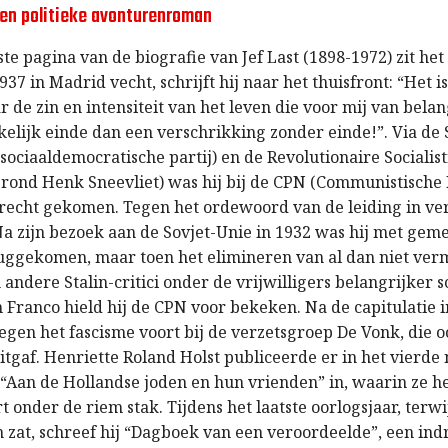
een politieke avonturenroman
ste pagina van de biografie van Jef Last (1898-1972) zit het
1937 in Madrid vecht, schrijft hij naar het thuisfront: “Het i
r de zin en intensiteit van het leven die voor mij van belan
kelijk einde dan een verschrikking zonder einde!”. Via de
ociaaldemocratische partij) en de Revolutionaire Socialist
rond Henk Sneevliet) was hij bij de CPN (Communistische 
recht gekomen. Tegen het ordewoord van de leiding in ver
Na zijn bezoek aan de Sovjet-Unie in 1932 was hij met ge
uggekomen, maar toen het elimineren van al dan niet ve
 andere Stalin-critici onder de vrijwilligers belangrijker 
 Franco hield hij de CPN voor bekeken. Na de capitulatie i
d tegen het fascisme voort bij de verzetsgroep De Vonk, die 
 uitgaf. Henriette Roland Holst publiceerde er in het vier
 “Aan de Hollandse joden en hun vrienden” in, waarin ze 
t onder de riem stak. Tijdens het laatste oorlogsjaar, terwij
zat, schreef hij “Dagboek van een veroordeelde”, een i