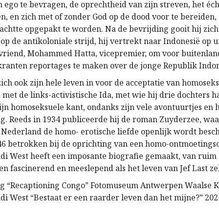
 ego te bevragen, de oprechtheid van zijn streven, het éch
n, en zich met of zonder God op de dood voor te bereiden, 
htte opgepakt te worden. Na de bevrijding gooit hij zich
p de antikoloniale strijd, hij vertrekt naar Indonesië op 
 vriend, Mohammed Hatta, vicepremier, om voor buitenlan
ranten reportages te maken over de jonge Republik Indon
 zich ook zijn hele leven in voor de acceptatie van homoseksu
et de links-activistische Ida, met wie hij drie dochters ha
jn homoseksuele kant, ondanks zijn vele avontuurtjes en h
ng. Reeds in 1934 publiceerde hij de roman Zuyderzee, waa
n Nederland de homo- erotische liefde openlijk wordt besch
46 betrokken bij de oprichting van een homo-ontmoetingsc
udi West heeft een imposante biografie gemaakt, van ruim
en fascinerend en meeslepend als het leven van Jef Last ze
ng “Recaptioning Congo” Fotomuseum Antwerpen Waalse Ka
udi West “Bestaat er een raarder leven dan het mijne?” 2