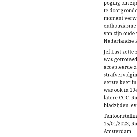
poging om zijn
te doorgronde
moment verwac
enthousiasme o
van zijn oude
Nederlandse k
Jef Last zette
was getrouwd m
accepteerde zi
strafvervolgi
eerste keer i
was ook in 19
latere COC. R
bladzijden, ev
Tentoonstelli
15/01/2023; R
Amsterdam