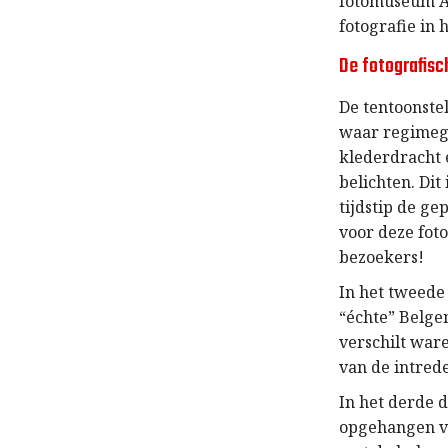
fotomuseum An
fotografie in 
De fotografisc
De tentoonstel
waar regimege
klederdracht 
belichten. Dit
tijdstip de g
voor deze fot
bezoekers!
In het tweede
“échte” Belge
verschilt war
van de intred
In het derde 
opgehangen va