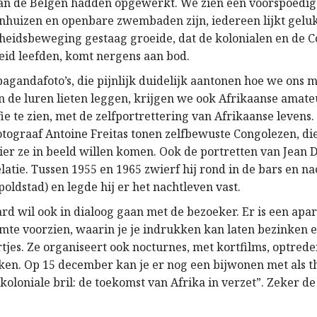
an de Belgen hadden opgewerkt. We zien een voorspoedig
enhuizen en openbare zwembaden zijn, iedereen lijkt geluk
heidsbeweging gestaag groeide, dat de kolonialen en de C
heid leefden, komt nergens aan bod.
agandafoto’s, die pijnlijk duidelijk aantonen hoe we ons m
n de luren lieten leggen, krijgen we ook Afrikaanse amate
ie te zien, met de zelfportrettering van Afrikaanse levens. 
otograaf Antoine Freitas tonen zelfbewuste Congolezen, die
er ze in beeld willen komen. Ook de portretten van Jean D
atie. Tussen 1955 en 1965 zwierf hij rond in de bars en n
oldstad) en legde hij er het nachtleven vast.
rd wil ook in dialoog gaan met de bezoeker. Er is een apar
mte voorzien, waarin je je indrukken kan laten bezinken e
tjes. Ze organiseert ook nocturnes, met kortfilms, optrede
en. Op 15 december kan je er nog een bijwonen met als 
oloniale bril: de toekomst van Afrika in verzet”. Zeker de