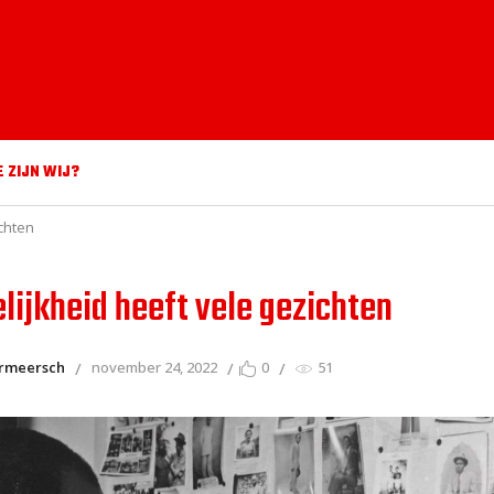
E ZIJN WIJ?
ichten
lijkheid heeft vele gezichten
ermeersch
november 24, 2022
0
51