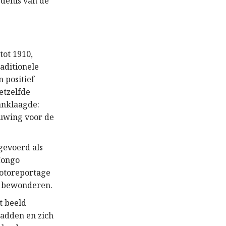
denis van de
tot 1910,
aditionele
 positief
etzelfde
anklaagde:
huwing voor de
gevoerd als
Congo
fotoreportage
a bewonderen.
t beeld
hadden en zich