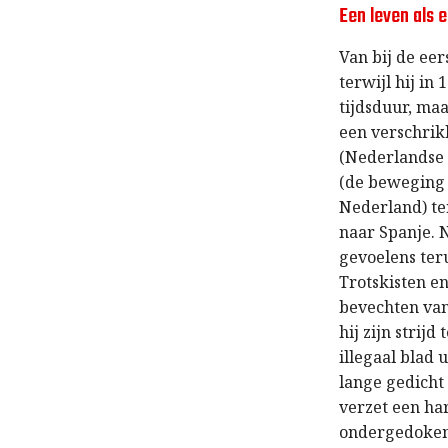
Een leven als 
Van bij de eer
terwijl hij in 
tijdsduur, maa
een verschrik
(Nederlandse s
(de beweging 
Nederland) te
naar Spanje. 
gevoelens ter
Trotskisten en
bevechten van
hij zijn strij
illegaal blad
lange gedicht
verzet een har
ondergedoken 