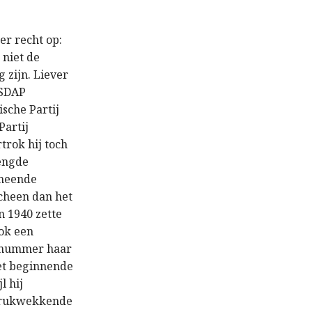
 er recht op:
s niet de
g zijn. Liever
 SDAP
ische Partij
Partij
trok hij toch
mengde
rmeende
scheen dan het
n 1940 zette
ook een
de nummer haar
het beginnende
l hij
ndrukwekkende