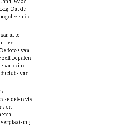
 land, waar
kig. Dat de
ongolezen in
aar al te
ur- en
De foto’s van
 zelf bepalen
epara zijn
achtclubs van
te
n ze delen via
ns en
thema
 verplaatsing