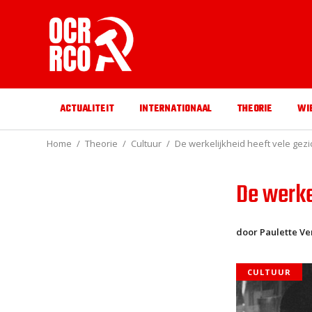
ACTUALITEIT
INTERNATIONAAL
THEORIE
WI
Home
Theorie
Cultuur
De werkelijkheid heeft vele gez
De werke
door Paulette V
CULTUUR