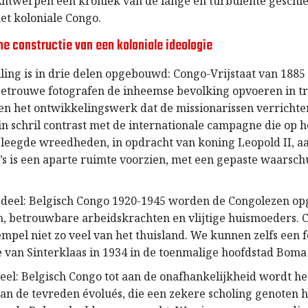
twerpen een kroniek van de lange en turbulente geschie
het koloniale Congo.
he constructie van een koloniale ideologie
ling is in drie delen opgebouwd: Congo-Vrijstaat van 1885 
trouwe fotografen de inheemse bevolking opvoeren in tr
en het ontwikkelingswerk dat de missionarissen verrichten
 in schril contrast met de internationale campagne die op h
epleegde wreedheden, in opdracht van koning Leopold II, a
o’s is een aparte ruimte voorzien, met een gepaste waarsc
 deel: Belgisch Congo 1920-1945 worden de Congolezen op
n, betrouwbare arbeidskrachten en vlijtige huismoeders. 
empel niet zo veel van het thuisland. We kunnen zelfs een 
e van Sinterklaas in 1934 in de toenmalige hoofdstad Bom
deel: Belgisch Congo tot aan de onafhankelijkheid wordt he
n de tevreden évolués, die een zekere scholing genoten 