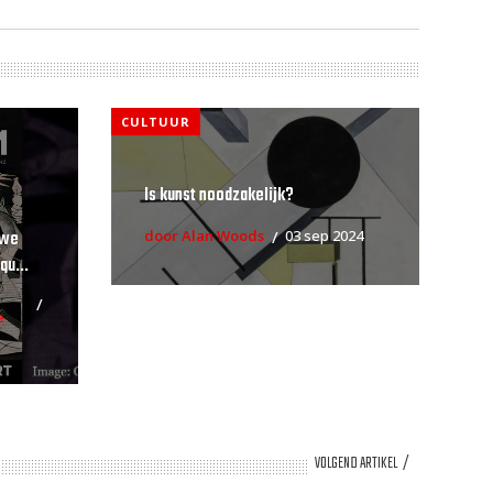
CULTUUR
Is kunst noodzakelijk?
uwe
door Alan Woods
03 sep 2024
qu...
e
VOLGEND ARTIKEL