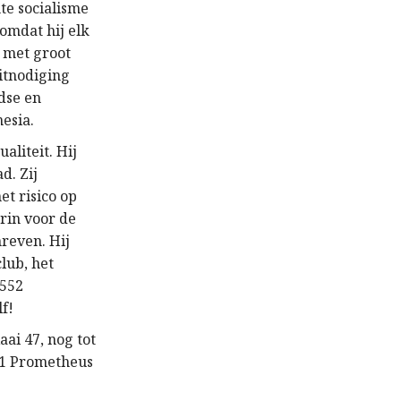
te socialisme
omdat hij elk
 met groot
uitnodiging
dse en
esia.
aliteit. Hij
d. Zij
et risico op
rin voor de
reven. Hij
lub, het
 552
lf!
ai 47, nog tot
021 Prometheus