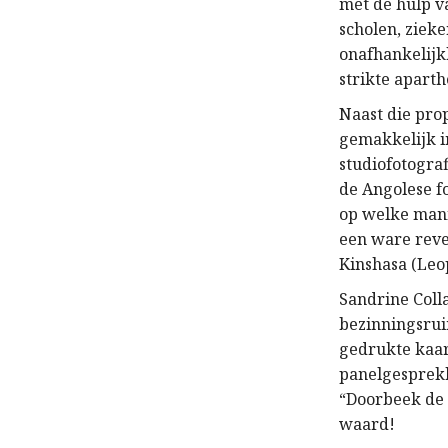
met de hulp v
scholen, ziek
onafhankelijk
strikte apart
Naast die prop
gemakkelijk i
studiofotograf
de Angolese f
op welke mani
een ware revel
Kinshasa (Leop
Sandrine Colla
bezinningsrui
gedrukte kaar
panelgesprekk
“Doorbeek de k
waard!