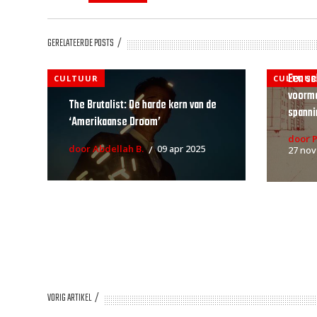
GERELATEERDE POSTS
Een sc
CULTUUR
CULTUU
voorma
The Brutalist: De harde kern van de
spanni
‘Amerikaanse Droom’
door 
door Abdellah B.
09 apr 2025
27 nov
VORIG ARTIKEL