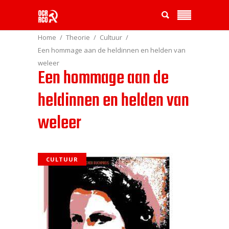
Home
Theorie
Cultuur
Een hommage aan de heldinnen en helden van
weleer
Een hommage aan de
heldinnen en helden van
weleer
CULTUUR