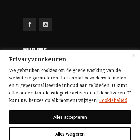
HELP ONS
Privacyvoorkeuren
Aangezien we volledig zelf gefinancierd zijn
We gebruiken cookies om de goede werking van de
(zonder subsidies, zonder commerciële
website te garanderen, het aantal bezoekers te meten
en u gepersonaliseerde inhoud aan te bieden. U kunt
advertenties en zonder rijke sponsors), zijn we
elke onderstaande categorie activeren of deactiveren. U
voor de publicatie van ons tijdschrift uitsluitend
kunt uw keuzes op elk moment wijzigen.
Cookiebeleid
afhankelijk van de financiële steun van onze
sympathisanten.
Alles accepteren
Bij voorbaat dank voor uw solidariteit.
Alles weigeren