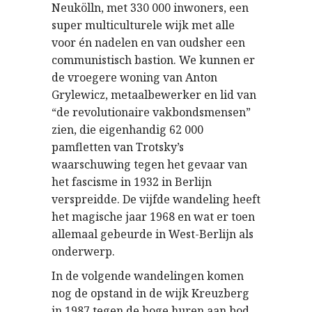
Neukölln, met 330 000 inwoners, een
super multiculturele wijk met alle
voor én nadelen en van oudsher een
communistisch bastion. We kunnen er
de vroegere woning van Anton
Grylewicz, metaalbewerker en lid van
“de revolutionaire vakbondsmensen”
zien, die eigenhandig 62 000
pamfletten van Trotsky’s
waarschuwing tegen het gevaar van
het fascisme in 1932 in Berlijn
verspreidde. De vijfde wandeling heeft
het magische jaar 1968 en wat er toen
allemaal gebeurde in West-Berlijn als
onderwerp.
In de volgende wandelingen komen
nog de opstand in de wijk Kreuzberg
in 1987 tegen de hoge huren aan bod,