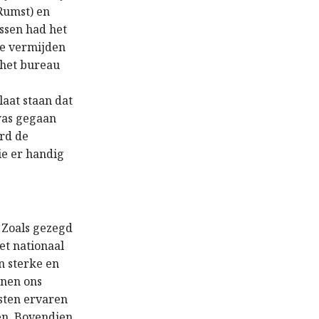
Rumst) en
ussen had het
te vermijden
 het bureau
laat staan dat
 was gegaan
erd de
ie er handig
. Zoals gezegd
et nationaal
n sterke en
nnen ons
isten ervaren
den. Bovendien