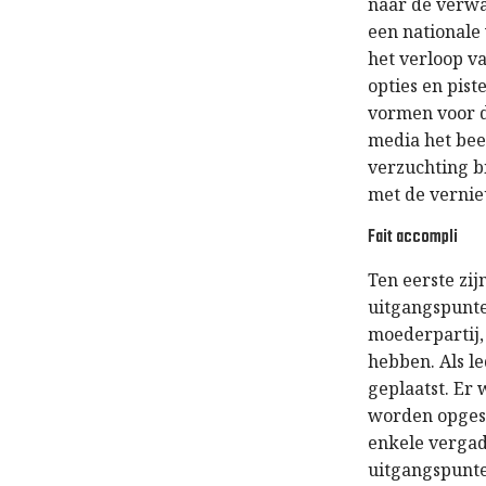
naar de verwa
een nationale
het verloop v
opties en pis
vormen voor d
media het bee
verzuchting bi
met de verni
Fait accompli
Ten eerste zi
uitgangspunte
moederpartij
hebben. Als le
geplaatst. Er
worden opgest
enkele vergade
uitgangspunte