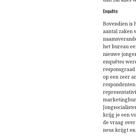
Enquête
Bovendien is 
aantal zaken 
naamsverander
het bureau ee
nieuwe jonge
enquêtes werd
responsgraad 
op een zeer a
respondenten 
representativ
marketingbure
Jongsocialiste
krijg je een v
de vraag over
neus krijgt en