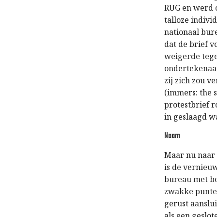
RUG en werd o
talloze indivi
nationaal bur
dat de brief 
weigerde tege
ondertekenaars
zij zich zou v
(immers: the 
protestbrief 
in geslaagd wa
Naam
Maar nu naar 
is de vernieuw
bureau met be
zwakke punten
gerust aanslui
als een geslot