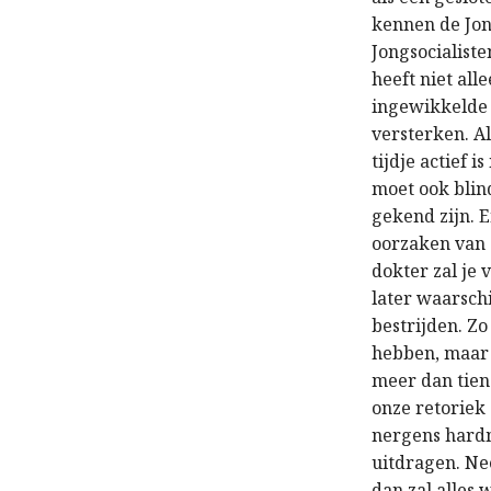
kennen de Jong
Jongsocialist
heeft niet al
ingewikkelde 
versterken. Al
tijdje actief
moet ook blind
gekend zijn. E
oorzaken van 
dokter zal je
later waarsch
bestrijden. Zo
hebben, maar 
meer dan tien 
onze retoriek
nergens hardm
uitdragen. Ne
dan zal alles