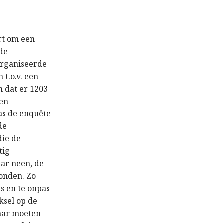
rt om een
de
organiseerde
t.o.v. een
 dat er 1203
Een
as de enquête
de
die de
tig
ar neen, de
ronden. Zo
as en te onpas
ksel op de
“maar moeten