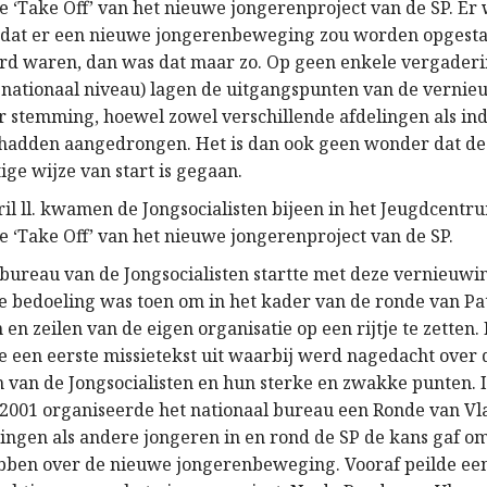
de ‘Take Off’ van het nieuwe jongerenproject van de SP. Er
dat er een nieuwe jongerenbeweging zou worden opgestar
rd waren, dan was dat maar zo. Op geen enkele vergaderin
f nationaal niveau) lagen de uitgangspunten van de verni
r stemming, hoewel zowel verschillende afdelingen als ind
hadden aangedrongen. Het is dan ook geen wonder dat de
ge wijze van start is gegaan.
ril ll. kwamen de Jongsocialisten bijeen in het Jeugdcentr
e ‘Take Off’ van het nieuwe jongerenproject van de SP.
 bureau van de Jongsocialisten startte met deze vernieuwi
De bedoeling was toen om in het kader van de ronde van Pa
n en zeilen van de eigen organisatie op een rijtje te zetten.
 een eerste missietekst uit waarbij werd nagedacht over 
 van de Jongsocialisten en hun sterke en zwakke punten. I
001 organiseerde het nationaal bureau een Ronde van Vl
lingen als andere jongeren in en rond de SP de kans gaf o
bben over de nieuwe jongerenbeweging. Vooraf peilde ee