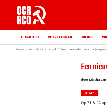
ACTUALITEIT
INTERNATIONAAL
THEORIE
WI
Home
Actualiteit
Jeugd
Een nieuw elan voor de Jongsoci
Een nieu
door Mischa van
JEUGD
Op 21 & 22 ap