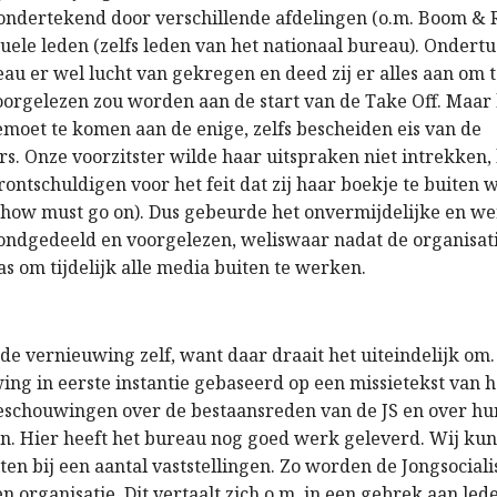
ndertekend door verschillende afdelingen (o.m. Boom & 
duele leden (zelfs leden van het nationaal bureau). Ondert
eau er wel lucht van gekregen en deed zij er alles aan om 
voorgelezen zou worden aan de start van de Take Off. Maar
moet te komen aan de enige, zelfs bescheiden eis van de
. Onze voorzitster wilde haar uitspraken niet intrekken, 
erontschuldigen voor het feit dat zij haar boekje te buiten
show must go on). Dus gebeurde het onvermijdelijke en w
rondgedeeld en voorgelezen, weliswaar nadat de organisat
s om tijdelijk alle media buiten te werken.
de vernieuwing zelf, want daar draait het uiteindelijk om
ing in eerste instantie gebaseerd op een missietekst van h
schouwingen over de bestaansreden van de JS en over hu
. Hier heeft het bureau nog goed werk geleverd. Wij ku
ten bij een aantal vaststellingen. Zo worden de Jongsocial
en organisatie. Dit vertaalt zich o.m. in een gebrek aan le