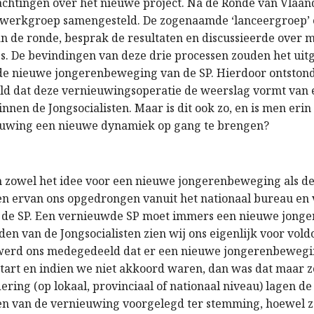
chtingen over het nieuwe project. Na de Ronde van Vlaa
 werkgroep samengesteld. De zogenaamde ‘lanceergroep’
an de ronde, besprak de resultaten en discussieerde over 
tes. De bevindingen van deze drie processen zouden het ui
e nieuwe jongerenbeweging van de SP. Hierdoor ontstond 
ld dat deze vernieuwingsoperatie de weerslag vormt van
nnen de Jongsocialisten. Maar is dit ook zo, en is men eri
euwing een nieuwe dynamiek op gang te brengen?
jn zowel het idee voor een nieuwe jongerenbeweging als d
n ervan ons opgedrongen vanuit het nationaal bureau en 
, de SP. Een vernieuwde SP moet immers een nieuwe jon
den van de Jongsocialisten zien wij ons eigenlijk voor vol
 werd ons medegedeeld dat er een nieuwe jongerenbewegi
art en indien we niet akkoord waren, dan was dat maar z
ring (op lokaal, provinciaal of nationaal niveau) lagen de
n van de vernieuwing voorgelegd ter stemming, hoewel 