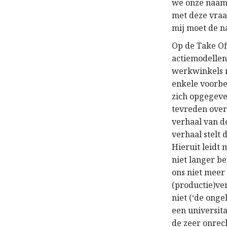
we onze naam 
met deze vraa
mij moet de n
Op de Take Of
actiemodellen
werkwinkels n
enkele voorbe
zich opgegeven
tevreden over 
verhaal van d
verhaal stelt
Hieruit leidt 
niet langer b
ons niet meer
(productie)ve
niet (‘de onge
een universit
de zeer onrec