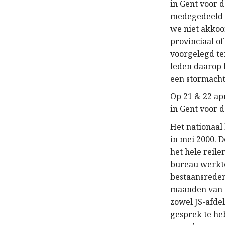
in Gent voor 
medegedeeld 
we niet akkoo
provinciaal o
voorgelegd te
leden daarop 
een stormachti
Op 21 & 22 ap
in Gent voor d
Het nationaal
in mei 2000. 
het hele reile
bureau werkte
bestaansreden
maanden van 2
zowel JS-afde
gesprek te he