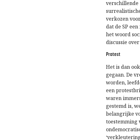
verschillende
surrealistisch
verkozen voor
dat de SP ee
het woord soc
discussie ove
Protest
Het is dan oo
gegaan. De vr
worden, leefd
een protestbri
waren immers
gestemd is, w
belangrijke v
toestemming v
ondemocratisc
‘verkleutering