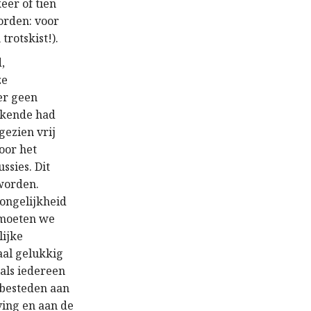
eer of tien
orden: voor
rotskist!).
,
ze
er geen
ekende had
gezien vrij
oor het
ssies. Dit
eworden.
 ongelijkheid
 moeten we
lijke
aal gelukkig
 als iedereen
 besteden aan
ing en aan de