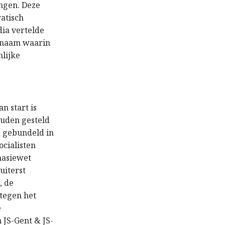
ngen. Deze
ratisch
ia vertelde
 naam waarin
nlijke
n start is
ouden gesteld
d gebundeld in
ocialisten
nasiewet
uiterst
, de
tegen het
e
n JS-Gent & JS-