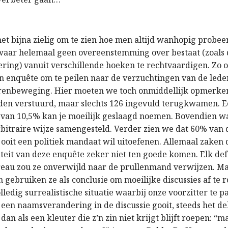
het bijna zielig om te zien hoe men altijd wanhopig probee
waar helemaal geen overeenstemming over bestaat (zoals 
ing) vanuit verschillende hoeken te rechtvaardigen. Zo 
n enquête om te peilen naar de verzuchtingen van de leden 
renbeweging. Hier moeten we toch onmiddellijk opmerken
en verstuurd, maar slechts 126 ingevuld terugkwamen. 
van 10,5% kan je moeilijk geslaagd noemen. Bovendien w
rbitraire wijze samengesteld. Verder zien we dat 60% van 
ooit een politiek mandaat wil uitoefenen. Allemaal zaken 
iteit van deze enquête zeker niet ten goede komen. Elk def
au zou ze onverwijld naar de prullenmand verwijzen. Ma
n gebruiken ze als conclusie om moeilijke discussies af te 
olledig surrealistische situatie waarbij onze voorzitter te p
 een naamsverandering in de discussie gooit, steeds het de
 dan als een kleuter die z’n zin niet krijgt blijft roepen: 