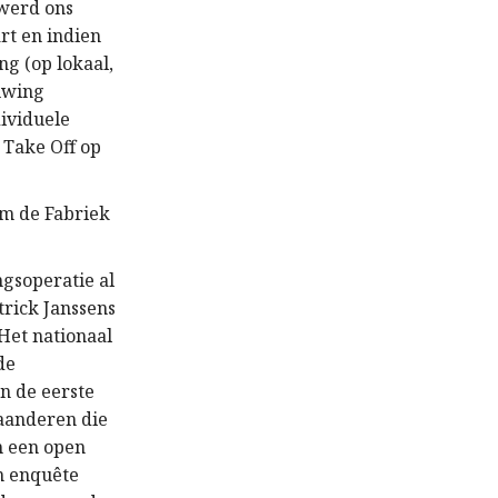
 werd ons
t en indien
g (op lokaal,
euwing
ividuele
 Take Off op
um de Fabriek
ngsoperatie al
trick Janssens
 Het nationaal
de
n de eerste
aanderen die
m een open
n enquête