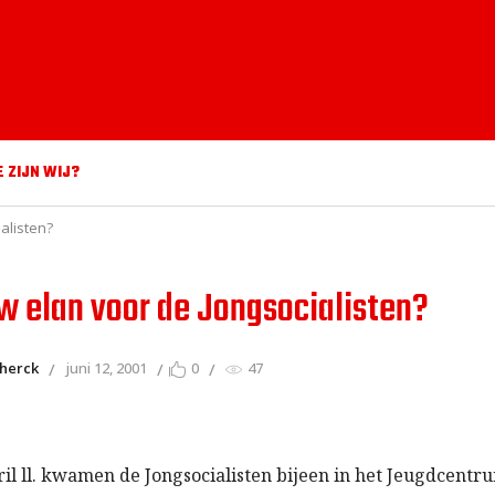
E ZIJN WIJ?
alisten?
w elan voor de Jongsocialisten?
 herck
juni 12, 2001
0
47
ril ll. kwamen de Jongsocialisten bijeen in het Jeugdcentr