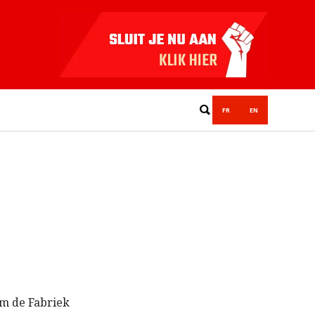
FR
EN
um de Fabriek