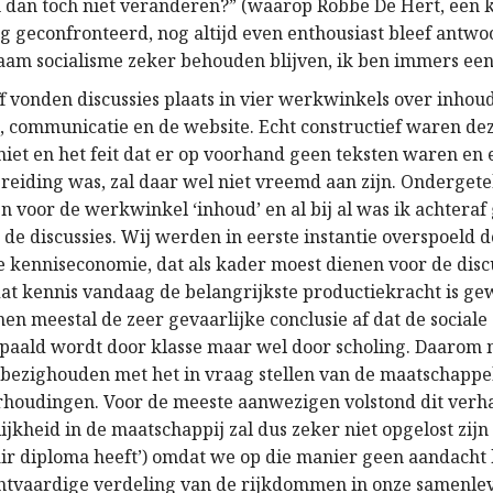
dan toch niet veranderen?” (waarop Robbe De Hert, een k
g geconfronteerd, nog altijd even enthousiast bleef antwo
aam socialisme zeker behouden blijven, ik ben immers een t
f vonden discussies plaats in vier werkwinkels over inhoud
, communicatie en de website. Echt constructief waren de
iet en het feit dat er op voorhand geen teksten waren en 
reiding was, zal daar wel niet vreemd aan zijn. Onderget
 voor de werkwinkel ‘inhoud’ en al bij al was ik achteraf 
de discussies. Wij werden in eerste instantie overspoeld d
e kenniseconomie, dat als kader moest dienen voor de discu
 dat kennis vandaag de belangrijkste productiekracht is g
men meestal de zeer gevaarlijke conclusie af dat de sociale
epaald wordt door klasse maar wel door scholing. Daarom
 bezighouden met het in vraag stellen van de maatschappe
rhoudingen. Voor de meeste aanwezigen volstond dit verh
lijkheid in de maatschappij zal dus zeker niet opgelost zijn
air diploma heeft’) omdat we op die manier geen aandacht
htvaardige verdeling van de rijkdommen in onze samenlev