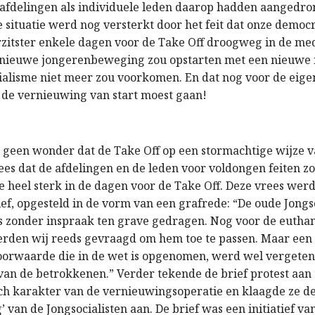
 afdelingen als individuele leden daarop hadden aangedro
e situatie werd nog versterkt door het feit dat onze democ
zitster enkele dagen voor de Take Off droogweg in de med
n nieuwe jongerenbeweging zou opstarten met een nieuwe
ialisme niet meer zou voorkomen. En dat nog voor de eige
r de vernieuwing van start moest gaan!
k geen wonder dat de Take Off op een stormachtige wijze va
ees dat de afdelingen en de leden voor voldongen feiten z
e heel sterk in de dagen voor de Take Off. Deze vrees wer
ef, opgesteld in de vorm van een grafrede: “De oude Jongs
 zonder inspraak ten grave gedragen. Nog voor de eutha
erden wij reeds gevraagd om hem toe te passen. Maar een 
oorwaarde die in de wet is opgenomen, werd wel vergeten
an de betrokkenen.” Verder tekende de brief protest aan 
h karakter van de vernieuwingsoperatie en klaagde ze d
’ van de Jongsocialisten aan. De brief was een initiatief va