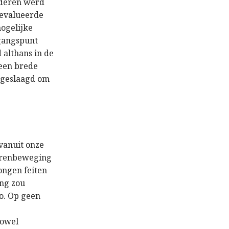
nderen werd
 evalueerde
mogelijke
tgangspunt
althans in de
 een brede
n geslaagd om
e
vanuit onze
gerenbeweging
dongen feiten
ng zou
o. Op geen
zowel