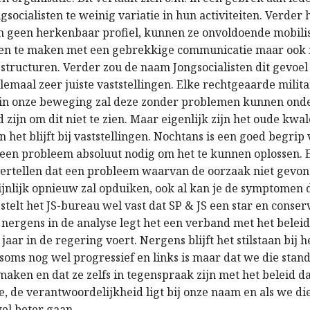
socialisten te weinig variatie in hun activiteiten. Verder
en geen herkenbaar profiel, kunnen ze onvoldoende mobili
leen te maken met een gebrekkige communicatie maar ook
structuren. Verder zou de naam Jongsocialisten dit gevoel
lemaal zeer juiste vaststellingen. Elke rechtgeaarde milita
 is in onze beweging zal deze zonder problemen kunnen onde
 zijn om dit niet te zien. Maar eigenlijk zijn het oude kwal
n het blijft bij vaststellingen. Nochtans is een goed begrip
een probleem absoluut nodig om het te kunnen oplossen. 
 vertellen dat een probleem waarvan de oorzaak niet gevo
ijnlijk opnieuw zal opduiken, ook al kan je de symptomen 
 stelt het JS-bureau wel vast dat SP & JS een star en conse
nergens in de analyse legt het een verband met het beleid 
jaar in de regering voert. Nergens blijft het stilstaan bij he
 soms nog wel progressief en links is maar dat we die sta
aken en dat ze zelfs in tegenspraak zijn met het beleid d
e, de verantwoordelijkheid ligt bij onze naam en als we d
 wel beter gaan…