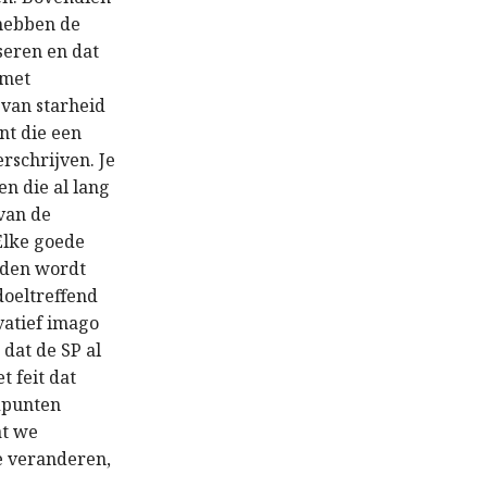
 hebben de
seren en dat
 met
 van starheid
nt die een
rschrijven. Je
en die al lang
 van de
Elke goede
nden wordt
doeltreffend
rvatief imago
dat de SP al
t feit dat
ndpunten
at we
ie veranderen,