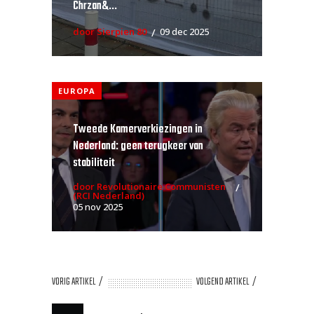
Chrzan&...
door Sierpien 80
09 dec 2025
EUROPA
Tweede Kamerverkiezingen in
Nederland: geen terugkeer van
stabiliteit
door Revolutionaire Communisten
(RCI Nederland)
05 nov 2025
VORIG ARTIKEL
VOLGEND ARTIKEL