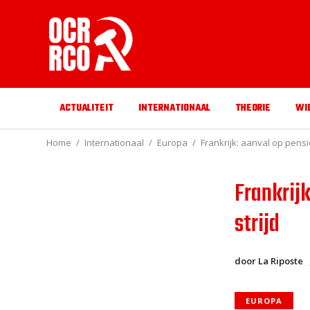
ACTUALITEIT
INTERNATIONAAL
THEORIE
WI
Home
Internationaal
Europa
Frankrijk: aanval op pens
Frankrij
strijd
door La Riposte
EUROPA