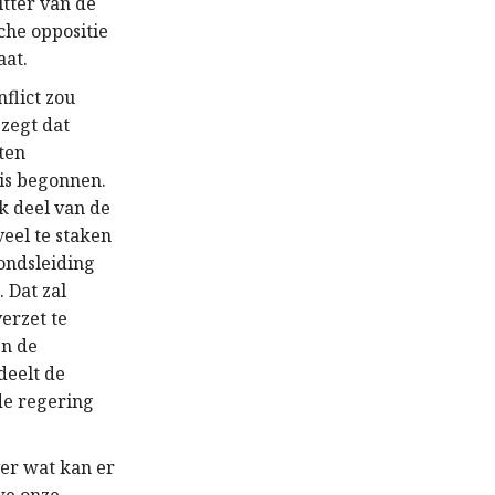
itter van de
che oppositie
aat.
flict zou
zegt dat
ten
 is begonnen.
k deel van de
veel te staken
ondsleiding
 Dat zal
erzet te
en de
deelt de
de regering
ver wat kan er