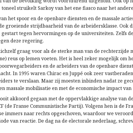
l van de bevolking wordt voortdurend uitgehold. Ook op h
 toneel struikelt Sarkoy van het ene fiasco naar het andere
an het spoor en de openbare diensten en de massale acties
de groeiende strijdbaarheid van de arbeidersklasse. Ook 
s gestart tegen hervormingen op de universiteiten. Zelfs d
egen deze regering.
zichzelf graag voor als de sterke man van de rechterzijde 
eine) reus op lemen voeten. Het is heel zeker mogelijk om h
spoorwegarbeiders en de arbeiders van de openbare dien
cht. In 1995 waren Chirac en Juppé ook zeer vastberade
ders te verslaan. Maar zij moesten inbinden nadat ze ge
n massale mobilisatie en met de economische impact van d
 nooit akkoord gegaan met de oppervlakkige analyse van de
CF (de Franse Communistische Partij). Volgens hen is de Fr
se immers naar rechts opgeschoven, waardoor we veroorde
iode van reactie. De dag na de electorale nederlaag, schre