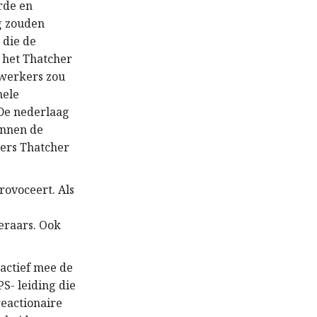
erde en
g zouden
 die de
 het Thatcher
nwerkers zou
hele
. De nederlaag
innen de
kers Thatcher
rovoceert. Als
t
eraars. Ook
 actief mee de
S- leiding die
reactionaire