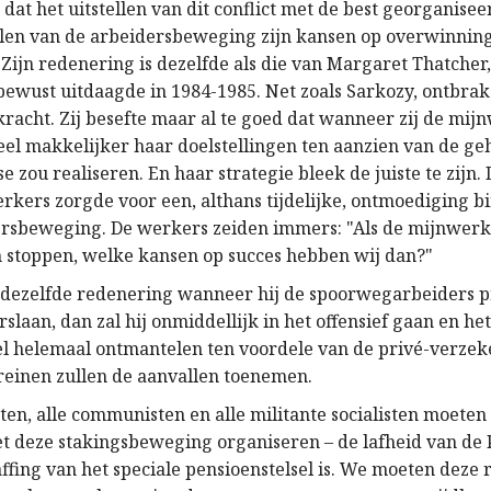
 dat het uitstellen van dit conflict met de best georganise
len van de arbeidersbeweging zijn kansen op overwinnin
Zijn redenering is dezelfde als die van Margaret Thatcher,
ewust uitdaagde in 1984-1985. Net zoals Sarkozy, ontbrak
kracht. Zij besefte maar al te goed dat wanneer zij de mij
veel makkelijker haar doelstellingen ten aanzien van de ge
e zou realiseren. En haar strategie bleek de juiste te zijn
rkers zorgde voor een, althans tijdelijke, ontmoediging b
ersbeweging. De werkers zeiden immers: "Als de mijnwer
n stoppen, welke kansen op succes hebben wij dan?"
 dezelfde redenering wanneer hij de spoorwegarbeiders p
rslaan, dan zal hij onmiddellijk in het offensief gaan en he
el helemaal ontmantelen ten voordele van de privé-verzek
reinen zullen de aanvallen toenemen.
sten, alle communisten en alle militante socialisten moeten
et deze stakingsbeweging organiseren – de lafheid van de P
ffing van het speciale pensioenstelsel is. We moeten deze 