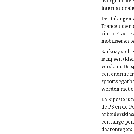
overgrote dee
internationale
De stakingen v
France tonen 
zijn met actie
mobiliseren t
Sarkozy stelt 
is hij een (kl
verslaan. De 
een enorme ma
spoorwegarbei
werden met ee
La Riposte is
de PS en de P
arbeidersklas
een lange per
daarentegen: