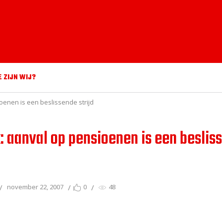
E ZIJN WIJ?
ioenen is een beslissende strijd
k: aanval op pensioenen is een beslis
november 22, 2007
0
48