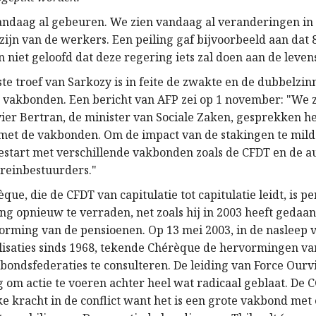
andaag al gebeuren. We zien vandaag al veranderingen i
zijn van de werkers. Een peiling gaf bijvoorbeeld aan dat 
 niet geloofd dat deze regering iets zal doen aan de leven
te troef van Sarkozy is in feite de zwakte en de dubbelzi
e vakbonden. Een bericht van AFP zei op 1 november: "We z
vier Bertran, de minister van Sociale Zaken, gesprekken he
et de vakbonden. Om de impact van de stakingen te milde
start met verschillende vakbonden zoals de CFDT en de 
reinbestuurders."
que, die de CFDT van capitulatie tot capitulatie leidt, is per
g opnieuw te verraden, net zoals hij in 2003 heeft gedaan
orming van de pensioenen. Op 13 mei 2003, in de nasleep 
lisaties sinds 1968, tekende Chérèque de hervormingen van
bondsfederaties te consulteren. De leiding van Force Ourv
 om actie te voeren achter heel wat radicaal geblaat. De C
ke kracht in de conflict want het is een grote vakbond me