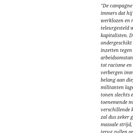
"De campagne v
immers dat hi
werklozen en m
teleurgesteld
kapitalisten. 
ondergeschikt 
inzetten tegen
arbeidsomstand
tot racisme en
verbergen imme
belang aan die
militanten lag
tonen slechts 
toenemende mat
verschillende 
zal dus zeker 
massale strijd
terug zullen o