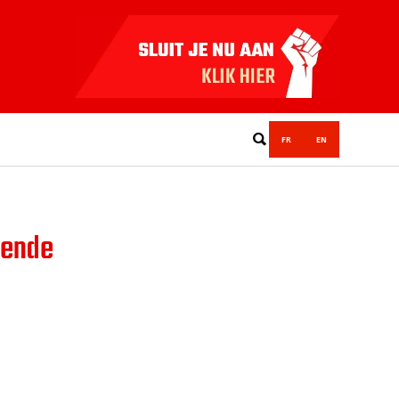
FR
EN
sende