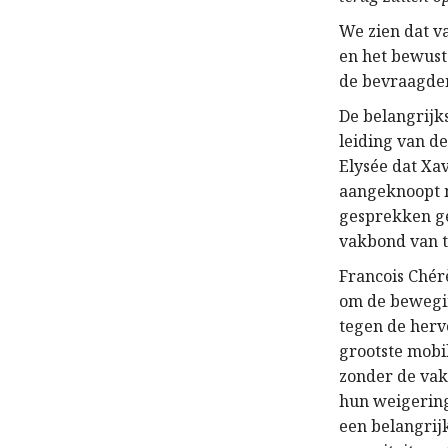
We zien dat v
en het bewust
de bevraagden
De belangrijks
leiding van d
Elysée dat Xa
aangeknoopt m
gesprekken ge
vakbond van t
Francois Chérè
om de bewegin
tegen de herv
grootste mobi
zonder de vak
hun weigering
een belangrij