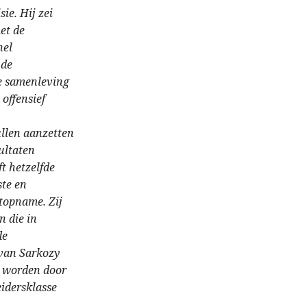
ie. Hij zei
et de
nel
 de
de samenleving
offensief
ullen aanzetten
ultaten
t hetzelfde
ste en
topname. Zij
n die in
de
 van Sarkozy
t worden door
eidersklasse