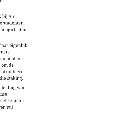
et
.
 bij Air
de studenten
e magistraten
maar eigenlijk
em te
sten hebben
n om de
confronteerd
ie staking.
 leiding van
anse
eld zijn tot
ven wij