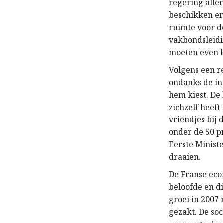
regering alle
beschikken en
ruimte voor d
vakbondsleidin
moeten even k
Volgens een r
ondanks de in
hem kiest. De
zichzelf heeft
vriendjes bij 
onder de 50 pr
Eerste Ministe
draaien.
De Franse eco
beloofde en di
groei in 2007 
gezakt. De so