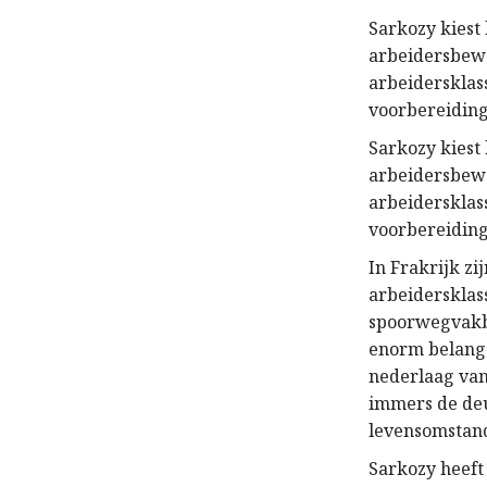
Sarkozy kiest
arbeidersbeweg
arbeidersklas
voorbereiding
Sarkozy kiest
arbeidersbeweg
arbeidersklas
voorbereiding
In Frakrijk zi
arbeidersklas
spoorwegvakbo
enorm belang v
nederlaag van
immers de deu
levensomstand
Sarkozy heeft 