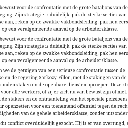
 bewust voor de confrontatie met de grote bataljons van d
ing. Zijn strategie is duidelijk: pak de sterke secties van
se aan, reken op de zwakke vakbondsleiding, pak hen eerst
 op een veralgemeende aanval op de arbeidersklasse.
 bewust voor de confrontatie met de grote bataljons van d
ing. Zijn strategie is duidelijk: pak de sterke secties van
se aan, reken op de zwakke vakbondsleiding, pak hen eerst
 op een veralgemeende aanval op de arbeidersklasse.
jn we de getuigen van een serieuze confrontatie tussen de
se en de regering Sarkozy-Fillon, met de stakingen van de
nden staken en de openbare diensten oproepen. Deze stri
oor alle werkers, of zij er zich nu van bewust zijn of niet
 de stakers en de ontmanteling van het speciale pensioenst
r openzetten voor een toenemend offensief tegen de rech
igheden van de gehele arbeidersklasse, zonder uitzonder
dit conflict overduidelijk gezocht. Hij is er van overtuigd, 