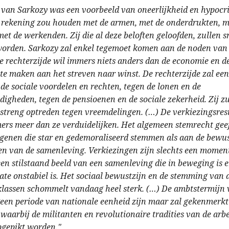
an Sarkozy was een voorbeeld van oneerlijkheid en hypocris
j rekening zou houden met de armen, met de onderdrukten, m
et de werkenden. Zij die al deze beloften geloofden, zullen s
 worden. Sarkozy zal enkel tegemoet komen aan de noden van
De rechterzijde wil immers niets anders dan de economie en 
te maken aan het streven naar winst. De rechterzijde zal een 
 de sociale voordelen en rechten, tegen de lonen en de
igheden, tegen de pensioenen en de sociale zekerheid. Zij z
 streng optreden tegen vreemdelingen. (…) De verkiezingsres
rs meer dan ze verduidelijken. Het algemeen stemrecht geef
genen die star en gedemoraliseerd stemmen als aan de bewu
en van de samenleving. Verkiezingen zijn slechts een momen
een stilstaand beeld van een samenleving die in beweging is e
e onstabiel is. Het sociaal bewustzijn en de stemming van 
klassen schommelt vandaag heel sterk. (…) De ambtstermijn
geen periode van nationale eenheid zijn maar zal gekenmerk
, waarbij de militanten en revolutionaire tradities van de arb
pgepikt worden."