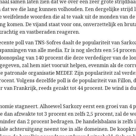
maal samen laten zien dat we over een zeer grote strijdba
 dat we die lang kunnen volhouden. Een dergelijke strijd 
e weifelende woorden die al te vaak uit de monden van de
g komen. De vijand staat voor ons, onverzettelijk en bruta
rachtig en vastberaden reageren.
ecente poll van TNS-Sofres daalt de populariteit van Sarko
spanningen van alle media. Er is nog slechts een 54 procen
 loonopslag van 140 procent die deze verdediger van de l
 gegeven, zal hem niet vooruit helpen, evenmin als de corr
de patronale organisatie MEDEF. Zijn populariteit zal verde
ocent. Volgens dezelfde poll is de populariteit van Fillon,
r van Frankrijk, reeds gezakt tot 44 procent. De wind is du
nomie stagneert. Alhoewel Sarkozy eerst een groei van 4 
e dan afzwakte tot 3 procent en zelfs 2,5 procent, zal de w
minder dan 2 procent bedragen. De handelsbalans is zelfs 
ciale achteruitgang neemt toe in alle domeinen. De koopkr