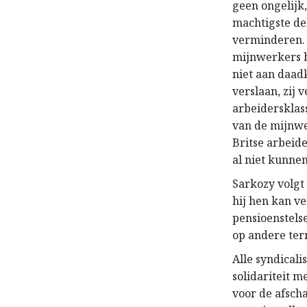
geen ongelijk,
machtigste de
verminderen. 
mijnwerkers b
niet aan daad
verslaan, zij 
arbeidersklass
van de mijnwe
Britse arbeid
al niet kunne
Sarkozy volgt
hij hen kan ve
pensioenstels
op andere ter
Alle syndicali
solidariteit m
voor de afscha