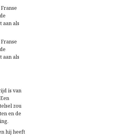
e Franse
 de
 aan als
e Franse
 de
 aan als
jd is van
. Een
elsel zou
ten en de
ing.
en hij heeft