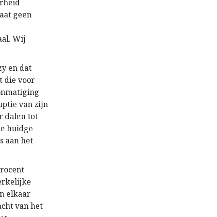
arheid
laat geen
al. Wij
zy en dat
t die voor
oonmatiging
uptie van zijn
r dalen tot
 de huidge
s aan het
procent
erkelijke
in elkaar
acht van het