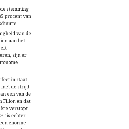
n de stemming
85 procent van
sduurte.
nnigheid van de
ien aan het
eft
ren, zijn er
autonome
fect in staat
 met de strijd
van een van de
 Fillon en dat
ière verstopt
GT is echter
t een enorme