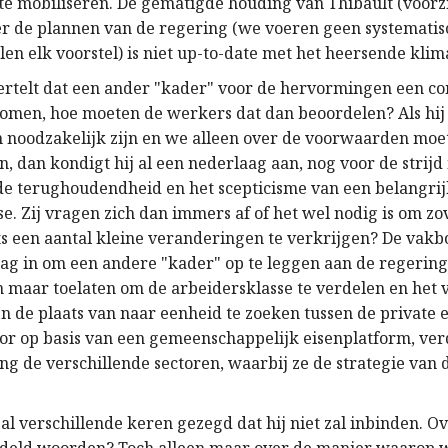
 te mobiliseren. De gematigde houding van Thibault (voorz
r de plannen van de regering (we voeren geen systematis
n elk voorstel) is niet up-to-date met het heersende klim
vertelt dat een ander "kader" voor de hervormingen een con
men, hoe moeten de werkers dat dan beoordelen? Als hij 
noodzakelijk zijn en we alleen over de voorwaarden moe
, dan kondigt hij al een nederlaag aan, nog voor de strijd
 de terughoudendheid en het scepticisme van een belangrij
e. Zij vragen zich dan immers af of het wel nodig is om zo
ts een aantal kleine veranderingen te verkrijgen? De vakb
aag in om een andere "kader" op te leggen aan de regering.
n maar toelaten om de arbeidersklasse te verdelen en het v
n de plaats van naar eenheid te zoeken tussen de private 
or op basis van een gemeenschappelijk eisenplatform, ver
ng de verschillende sectoren, waarbij ze de strategie van 
.
al verschillende keren gezegd dat hij niet zal inbinden. O