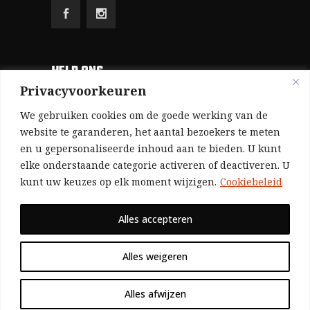
HELP ONS
Privacyvoorkeuren
Aangezien we volledig zelf gefinancierd zijn
We gebruiken cookies om de goede werking van de
(zonder subsidies, zonder commerciële
website te garanderen, het aantal bezoekers te meten
en u gepersonaliseerde inhoud aan te bieden. U kunt
advertenties en zonder rijke sponsors), zijn we
elke onderstaande categorie activeren of deactiveren. U
voor de publicatie van ons tijdschrift uitsluitend
kunt uw keuzes op elk moment wijzigen.
Cookiebeleid
afhankelijk van de financiële steun van onze
sympathisanten.
Alles accepteren
Bij voorbaat dank voor uw solidariteit.
Alles weigeren
Alles afwijzen