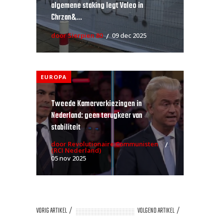
algemene staking legt Valeo in
Chrzan&...
door Sierpien 80
09 dec 2025
EUROPA
Tweede Kamerverkiezingen in
Nederland: geen terugkeer van
stabiliteit
door Revolutionaire Communisten
(RCI Nederland)
05 nov 2025
VORIG ARTIKEL
VOLGEND ARTIKEL