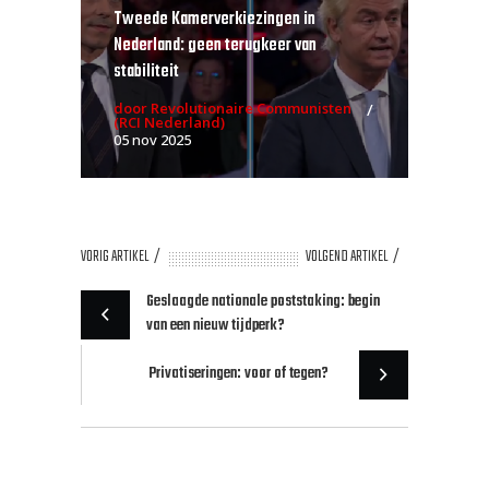
Tweede Kamerverkiezingen in
Nederland: geen terugkeer van
stabiliteit
door Revolutionaire Communisten
(RCI Nederland)
05 nov 2025
VORIG ARTIKEL
VOLGEND ARTIKEL
Geslaagde nationale poststaking: begin
van een nieuw tijdperk?
Privatiseringen: voor of tegen?