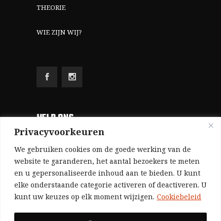
THEORIE
WIE ZIJN WIJ?
HELP ONS
Privacyvoorkeuren
Aangezien we volledig zelf gefinancierd zijn
We gebruiken cookies om de goede werking van de
(zonder subsidies, zonder commerciële
website te garanderen, het aantal bezoekers te meten
en u gepersonaliseerde inhoud aan te bieden. U kunt
advertenties en zonder rijke sponsors), zijn we
elke onderstaande categorie activeren of deactiveren. U
voor de publicatie van ons tijdschrift uitsluitend
kunt uw keuzes op elk moment wijzigen.
Cookiebeleid
afhankelijk van de financiële steun van onze
sympathisanten.