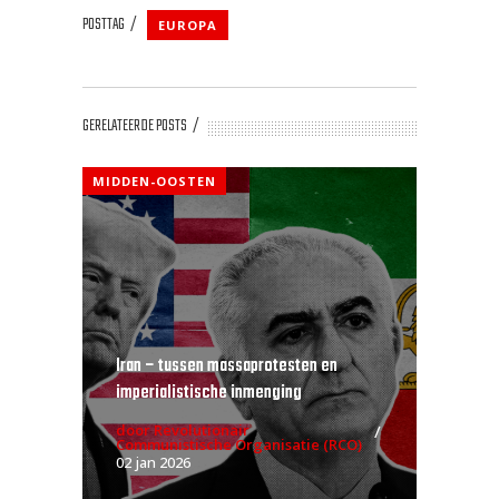
POSTTAG
EUROPA
GERELATEERDE POSTS
MIDDEN-OOSTEN
Iran – tussen massaprotesten en
imperialistische inmenging
door Revolutionair
Communistische Organisatie (RCO)
02 jan 2026