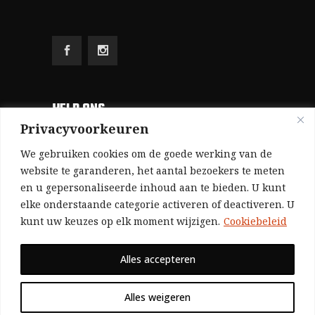
HELP ONS
Privacyvoorkeuren
Aangezien we volledig zelf gefinancierd zijn
We gebruiken cookies om de goede werking van de
(zonder subsidies, zonder commerciële
website te garanderen, het aantal bezoekers te meten
en u gepersonaliseerde inhoud aan te bieden. U kunt
advertenties en zonder rijke sponsors), zijn we
elke onderstaande categorie activeren of deactiveren. U
voor de publicatie van ons tijdschrift uitsluitend
kunt uw keuzes op elk moment wijzigen.
Cookiebeleid
afhankelijk van de financiële steun van onze
sympathisanten.
Alles accepteren
Bij voorbaat dank voor uw solidariteit.
Alles weigeren