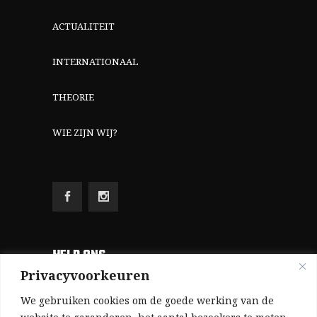
ACTUALITEIT
INTERNATIONAAL
THEORIE
WIE ZIJN WIJ?
HELP ONS
Privacyvoorkeuren
Aangezien we volledig zelf gefinancierd zijn
We gebruiken cookies om de goede werking van de
(zonder subsidies, zonder commerciële