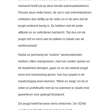
niemand heeft vat op deze bende patronaatslakeien).
Precies deze nette heren, de ceo’s van interimkantoren
verklaren dan deftig op de radio en in de pers dat de
jeugd verkeerd bezig is. Ze hebben niet de juiste
attitude en ze solliciteren barslecht. Tijd dus om de
jeugd zelf nu eens aan te pakken in plaats van de
werkloosheid!
Nadat ze jarenlang de “oudere” werkzoekenden
hebben zitten manipuleren, met hun voeten spelen en
tot slaafsheid dwingen, gaan ze nu de rebelse jeugd
eens een bolwassing geven: hen hun plaats in de
maatschappij leren kennen. “Werk en zwijg” en tel er
zeker je portefeuille niet op na wanneer je slaafs moe
gewerkt en moe getergd thuiskomt.
De jeugd heeft het weer eens verkorven. De VDAB