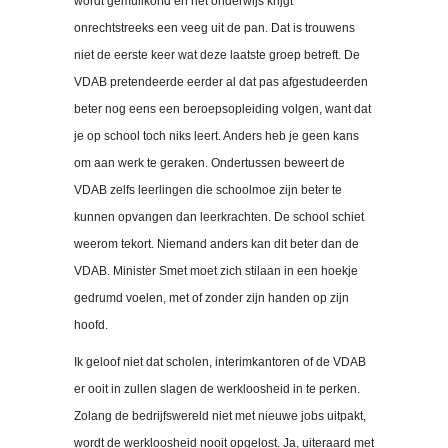
wordt gemuilkorfd en het onderwijs krijgt
onrechtstreeks een veeg uit de pan. Dat is trouwens
niet de eerste keer wat deze laatste groep betreft. De
VDAB pretendeerde eerder al dat pas afgestudeerden
beter nog eens een beroepsopleiding volgen, want dat
je op school toch niks leert. Anders heb je geen kans
om aan werk te geraken. Ondertussen beweert de
VDAB zelfs leerlingen die schoolmoe zijn beter te
kunnen opvangen dan leerkrachten. De school schiet
weerom tekort. Niemand anders kan dit beter dan de
VDAB. Minister Smet moet zich stilaan in een hoekje
gedrumd voelen, met of zonder zijn handen op zijn
hoofd.
Ik geloof niet dat scholen, interimkantoren of de VDAB
er ooit in zullen slagen de werkloosheid in te perken.
Zolang de bedrijfswereld niet met nieuwe jobs uitpakt,
wordt de werkloosheid nooit opgelost. Ja, uiteraard met