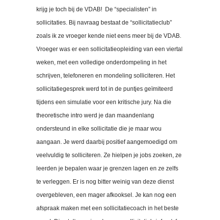
krijg je toch bij de VDAB! De “specialisten” in
sollicitaties. Bij navraag bestaat de “sollicitatieclub”
zoals ik ze vroeger kende niet eens meer bij de VDAB.
Vroeger was er een sollicitatieopleiding van een viertal
weken, met een volledige onderdompeling in het
schrijven, telefoneren en mondeling solliciteren. Het
sollicitatiegesprek werd tot in de puntjes geïmiteerd
tijdens een simulatie voor een kritische jury. Na die
theoretische intro werd je dan maandenlang
ondersteund in elke sollicitatie die je maar wou
aangaan. Je werd daarbij positief aangemoedigd om
veelvuldig te solliciteren. Ze hielpen je jobs zoeken, ze
leerden je bepalen waar je grenzen lagen en ze zelfs
te verleggen. Er is nog bitter weinig van deze dienst
overgebleven, een mager afkooksel. Je kan nog een
afspraak maken met een sollicitatiecoach in het beste