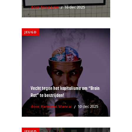
door Erica Low
16 dec 2025
JEUGD
Vecht tegen het kapitalisme om “Brain
Rot” te bestrijden!
door Ramneet Manrai
10 dec 2025
JEUGD