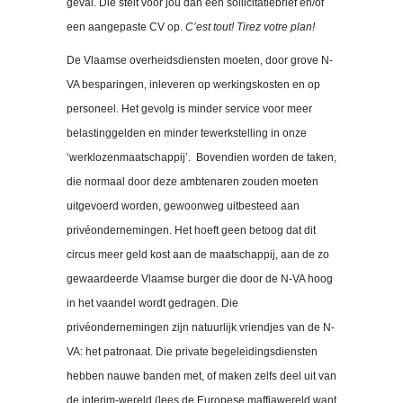
geval. Die stelt voor jou dan een sollicitatiebrief en/of
een aangepaste CV op.
C’est tout! Tirez votre plan!
De Vlaamse overheidsdiensten moeten, door grove N-
VA besparingen, inleveren op werkingskosten en op
personeel. Het gevolg is minder service voor meer
belastinggelden en minder tewerkstelling in onze
‘werklozenmaatschappij’. Bovendien worden de taken,
die normaal door deze ambtenaren zouden moeten
uitgevoerd worden, gewoonweg uitbesteed aan
privéondernemingen. Het hoeft geen betoog dat dit
circus meer geld kost aan de maatschappij, aan de zo
gewaardeerde Vlaamse burger die door de N-VA hoog
in het vaandel wordt gedragen. Die
privéondernemingen zijn natuurlijk vriendjes van de N-
VA: het patronaat. Die private begeleidingsdiensten
hebben nauwe banden met, of maken zelfs deel uit van
de interim-wereld (lees de Europese maffiawereld want