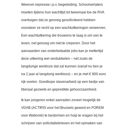
Weerom repressie i.p.v. begeleiding. Schoolverlaters
moeten tijdens hun wachttijd tot tweemaal toe de RVA
overtuigen dat ze genoeg gesolliciteerd hebben
vooraleer ze recht op een wachtuitkeringen verwerven.
Een wachtuitkering die trouwens te laag is om van te
leven, net genoeg om niet te creperen. Door het
aanvaarden van onderbetaalde jobs kan je mettertijd
deze uitkering wel verdubbelen – net zoals de
langdurige werkloze dat zal kunnen (vanaf nu ben je
na 2 jaar al langdurig werkloos) – en je met € 800 euro
rijk voelen. Goedkope slavenarbeid op een bedje van
liberaal gezwets en gepredikte gehoorzaamheid.
Ik kan jongeren enkel aanraden zoveel mogelijk de
VDAB (ACTIRIS voor het Brussels gewest en FOREM
voor Wallonië) te bestormen en hulp te vragen bij het
schrijven van sollicitatiebrieven en het opmaken van