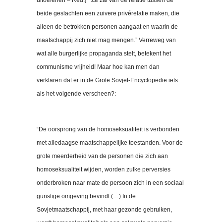
uitoefenen – Red.] “Ze zal van de relatie tussen de
beide geslachten een zuivere privérelatie maken, die
alleen de betrokken personen aangaat en waarin de
maatschappij zich niet mag mengen.” Verreweg van
wat alle burgerlijke propaganda stelt, betekent het
communisme vrijheid! Maar hoe kan men dan
verklaren dat er in de Grote Sovjet-Encyclopedie iets
als het volgende verscheen?:
“De oorsprong van de homoseksualiteit is verbonden
met alledaagse maatschappelijke toestanden. Voor de
grote meerderheid van de personen die zich aan
homoseksualiteit wijden, worden zulke perversies
onderbroken naar mate de persoon zich in een sociaal
gunstige omgeving bevindt (…) In de
Sovjetmaatschappij, met haar gezonde gebruiken,