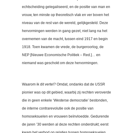
echtscheiding gelegaliseerd, en de positie van man en
vrouw, ten minste op theoretisch vlak en ver boven het
niveau van de rest van de wereld, gelijkgesteld. Deze
hervormingen werden in gang gezet, niet lang na het
overnemen van de macht, tussen eind 1917 en begin
1918. Toen kwamen de vrede, de burgeroorlog, de
NEP [Nieuwe Economische Politiek – Red.]… en
niemand was geschokt om deze hervormingen.
Waarom ik dit vertel? Omdat, ondanks dat de USSR
pionier was op dit gebied, waarbij zij rechten veroverde
die in geen enkele ‘Westerse democratie’ bestonden,
de interne contrarevolutie ook de positie van
homoseksuelen en vrouwen beïnvloedde. Gedurende
de jaren ’30 werden al deze rechten onderdrukt; eerst
kwam het verbod op relaties tussen homoseksuelen