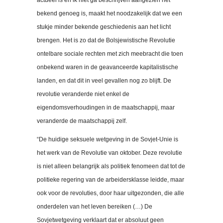
actueel is en ik niet ga beschrijven aangezien het
bekend genoeg is, maakt het noodzakelijk dat we een
stukje minder bekende geschiedenis aan het licht
brengen. Het is zo dat de Bolsjewistische Revolutie
ontelbare sociale rechten met zich meebracht die toen
onbekend waren in de geavanceerde kapitalistische
landen, en dat dit in veel gevallen nog zo blijft. De
revolutie veranderde niet enkel de
eigendomsverhoudingen in de maatschappij, maar
veranderde de maatschappij zelf.
“De huidige seksuele wetgeving in de Sovjet-Unie is
het werk van de Revolutie van oktober. Deze revolutie
is niet alleen belangrijk als politiek fenomeen dat tot de
politieke regering van de arbeidersklasse leidde, maar
ook voor de revoluties, door haar uitgezonden, die alle
onderdelen van het leven bereiken (…) De
Sovjetwetgeving verklaart dat er absoluut geen