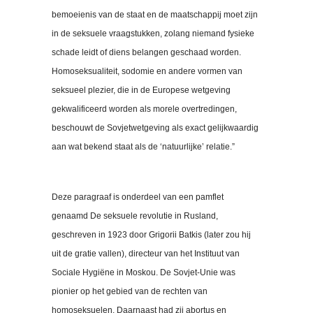
bemoeienis van de staat en de maatschappij moet zijn
in de seksuele vraagstukken, zolang niemand fysieke
schade leidt of diens belangen geschaad worden.
Homoseksualiteit, sodomie en andere vormen van
seksueel plezier, die in de Europese wetgeving
gekwalificeerd worden als morele overtredingen,
beschouwt de Sovjetwetgeving als exact gelijkwaardig
aan wat bekend staat als de ‘natuurlijke’ relatie.”
Deze paragraaf is onderdeel van een pamflet
genaamd De seksuele revolutie in Rusland,
geschreven in 1923 door Grigorii Batkis (later zou hij
uit de gratie vallen), directeur van het Instituut van
Sociale Hygiëne in Moskou. De Sovjet-Unie was
pionier op het gebied van de rechten van
homoseksuelen. Daarnaast had zij abortus en