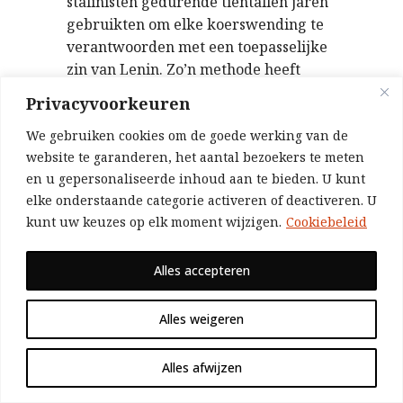
stalinisten gedurende tientallen jaren
gebruikten om elke koerswending te
verantwoorden met een toepasselijke
zin van Lenin. Zo’n methode heeft
weinig te maken met marxisme, maar
Privacyvoorkeuren
eerder met de wetenschappelijke
We gebruiken cookies om de goede werking van de
methode van… de jezuïeten.
website te garanderen, het aantal bezoekers te meten
Voetnoten
en u gepersonaliseerde inhoud aan te bieden. U kunt
elke onderstaande categorie activeren of deactiveren. U
[1]
Processen van Moskou
: reeks
kunt uw keuzes op elk moment wijzigen.
Cookiebeleid
schijnprocessen in 1936 en ‘37 waarin
Stalin zijn laatste tegenstanders via
Alles accepteren
psychologische martelingen tot de
meest groteske ‘bekentenissen’
Alles weigeren
dwong.
[2]
Dühring, Eugen (1833-1921)
: Duits
Alles afwijzen
positivistisch filosoof (positivisme:
ware kennis wordt slechts verworven