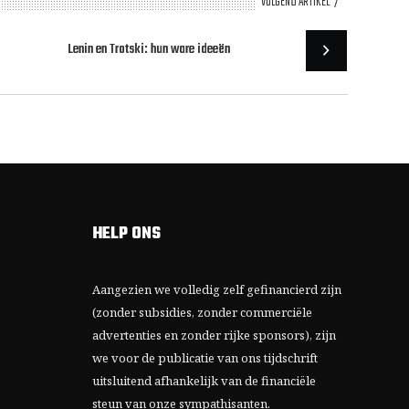
VOLGEND ARTIKEL
Lenin en Trotski: hun ware ideeën
HELP ONS
Aangezien we volledig zelf gefinancierd zijn
(zonder subsidies, zonder commerciële
advertenties en zonder rijke sponsors), zijn
we voor de publicatie van ons tijdschrift
uitsluitend afhankelijk van de financiële
steun van onze sympathisanten.