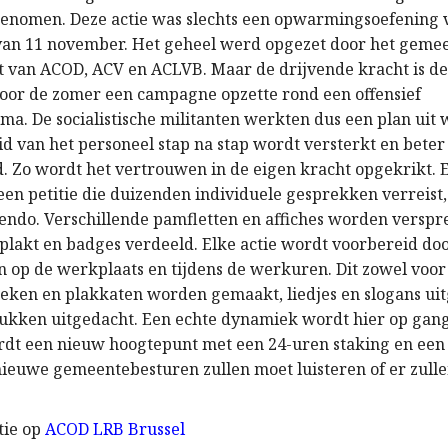
genomen. Deze actie was slechts een opwarmingsoefening 
van 11 november. Het geheel werd opgezet door het geme
 van ACOD, ACV en ACLVB. Maar de drijvende kracht is de 
oor de zomer een campagne opzette rond een offensief
a. De socialistische militanten werkten dus een plan uit 
id van het personeel stap na stap wordt versterkt en beter
. Zo wordt het vertrouwen in de eigen kracht opgekrikt. E
een petitie die duizenden individuele gesprekken verreist
cendo. Verschillende pamfletten en affiches worden verspr
eplakt en badges verdeeld. Elke actie wordt voorbereid d
 op de werkplaats en tijdens de werkuren. Dit zowel voor 
oeken en plakkaten worden gemaakt, liedjes en slogans u
tukken uitgedacht. Een echte dynamiek wordt hier op gang
t een nieuw hoogtepunt met een 24-uren staking en een
nieuwe gemeentebesturen zullen moet luisteren of er zull
tie op
ACOD LRB Brussel