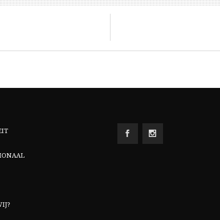
EIT
IONAAL
IJ?