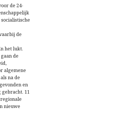
voor de 24-
enschappelijk
socialistische
waarbij de
n het lukt.
, gaan de
eid,
oor algemene
als na de
itgevonden en
 gebracht. 11
 regionale
en nieuwe