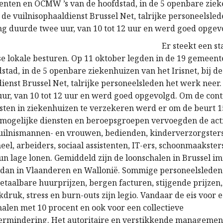
enten en OCMW ’s van de hoofdstad, in de 5 openbare zie
ij de vuilnisophaaldienst Brussel Net, talrijke personeelsl
ing duurde twee uur, van 10 tot 12 uur en werd goed opgev
Er steekt een s
lse lokale besturen. Op 11 oktober legden in de 19 geme
dstad, in de 5 openbare ziekenhuizen van het Irisnet, bij de
ienst Brussel Net, talrijke personeelsleden het werk neer.
ur, van 10 tot 12 uur en werd goed opgevolgd. Om de cont
ten in ziekenhuizen te verzekeren werd er om de beurt 
e mogelijke diensten en beroepsgroepen vervoegden de act
uilnismannen- en vrouwen, bedienden, kinderverzorgsters
l, arbeiders, sociaal assistenten, IT-ers, schoonmaaksters
un lage lonen. Gemiddeld zijn de loonschalen in Brussel im
 dan in Vlaanderen en Wallonië. Sommige personeelsleden 
taalbare huurprijzen, bergen facturen, stijgende prijzen,
druk, stress en burn-outs zijn legio. Vandaar de eis voor
halen met 10 procent en ook voor een collectieve
ermindering. Het autoritaire en verstikkende managemen