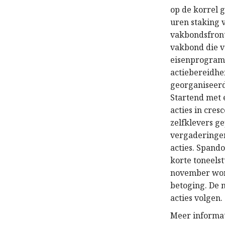
op de korrel 
uren staking 
vakbondsfront
vakbond die v
eisenprogramm
actiebereidhe
georganiseerd
Startend met 
acties in cres
zelfklevers g
vergaderingen
acties. Spand
korte toneels
november word
betoging. De 
acties volgen.
Meer informa