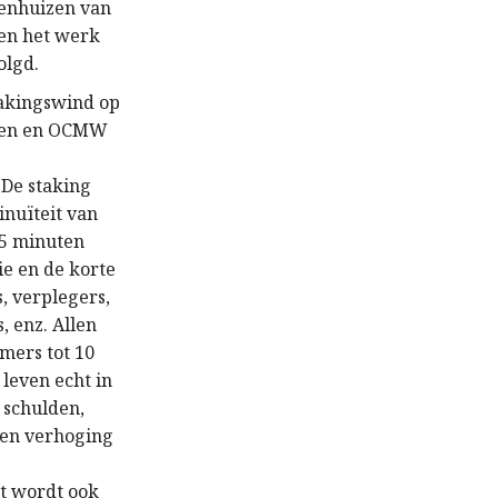
kenhuizen van
eden het werk
olgd.
takingswind op
enten en OCMW
 De staking
inuïteit van
15 minuten
ie en de korte
, verplegers,
, enz. Allen
mers tot 10
leven echt in
 schulden,
 een verhoging
t wordt ook