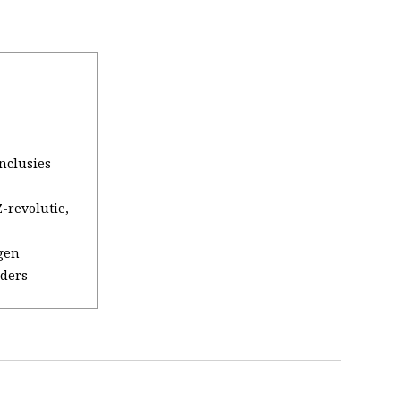
onclusies
-revolutie,
gen
iders