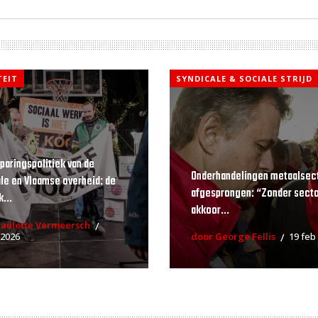
TEIT
SYNDICALE & SOCIALE STRIJD
paringspolitiek van de
Onderhandelingen metaalsec
le en Vlaamse overheid: de
afgesprongen: “Zonder secto
...
akkoor...
Paulette Vermeersch
 2026
door George Fellis
19 feb