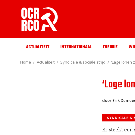
ACTUALITEIT
INTERNATIONAAL
THEORIE
WI
Home
Actualiteit
Syndicale & sociale strijd
‘Lage lonen 
‘Lage lo
door Erik Demee
SYNDICALE & 
Er steekt een