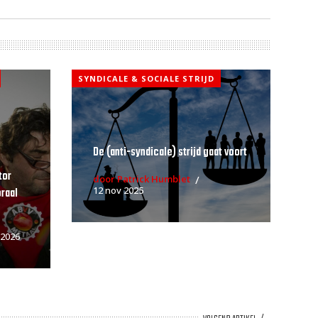
SYNDICALE & SOCIALE STRIJD
De (anti-syndicale) strijd gaat voort
tor
door Patrick Humblet
12 nov 2025
raal
 2026