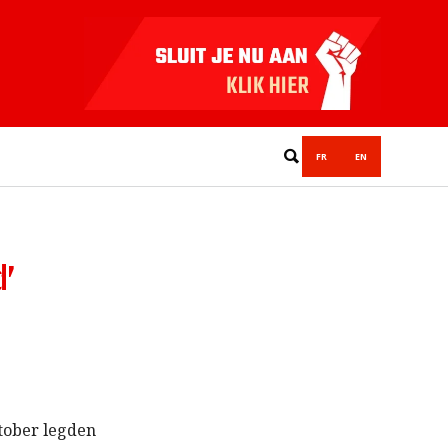
FR
EN
d’
ktober legden