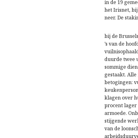
in de 19 geme
het Irisnet, b
neer. De stak
bij de Brusse
’s van de hoof
vuilnisophaald
duurde twee u
sommige diens
gestaakt. All
betogingen: v
keukenpersonee
klagen over h
procent lager
armoede. Onbe
stijgende werk
van de loonsc
arbeidsduurv