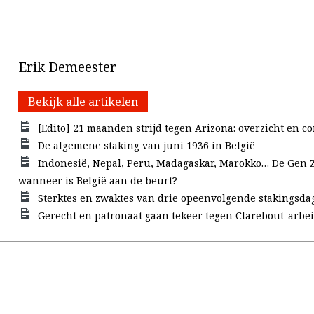
Erik Demeester
Bekijk alle artikelen
[Edito] 21 maanden strijd tegen Arizona: overzicht en c
De algemene staking van juni 1936 in België
Indonesië, Nepal, Peru, Madagaskar, Marokko… De Gen Z
wanneer is België aan de beurt?
Sterktes en zwaktes van drie opeenvolgende stakingsda
Gerecht en patronaat gaan tekeer tegen Clarebout-arbe