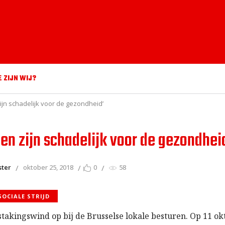
E ZIJN WIJ?
zijn schadelijk voor de gezondheid’
nen zijn schadelijk voor de gezondhei
ster
oktober 25, 2018
0
58
SOCIALE STRIJD
 stakingswind op bij de Brusselse lokale besturen. Op 11 o