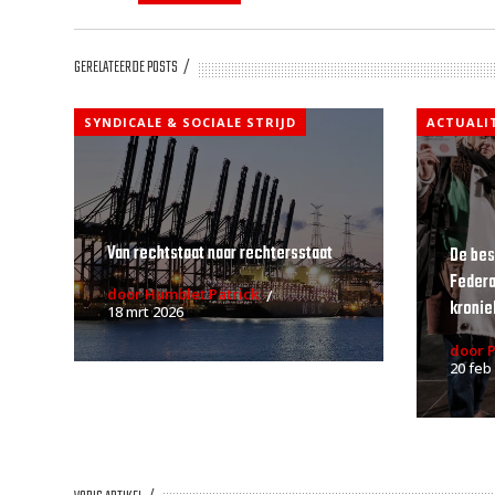
GERELATEERDE POSTS
SYNDICALE & SOCIALE STRIJD
ACTUALI
Van rechtstaat naar rechtersstaat
De bes
Federa
door Humblet Patrick
kroniek
18 mrt 2026
door 
20 feb