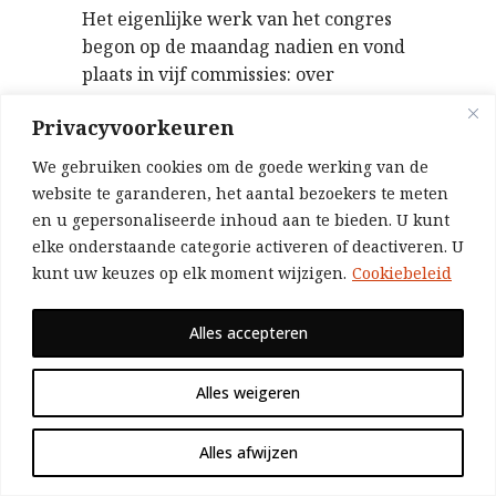
Het eigenlijke werk van het congres
begon op de maandag nadien en vond
plaats in vijf commissies: over
militarisme, kolonialisme,
Privacyvoorkeuren
vrouwenstemrecht, immigratie en de
verhouding tussen vakbonden en
We gebruiken cookies om de goede werking van de
sociaaldemocratische partijen. Elk
website te garanderen, het aantal bezoekers te meten
land had recht op vier afgevaardigden
en u gepersonaliseerde inhoud aan te bieden. U kunt
in elk van die commissies. Elke
elke onderstaande categorie activeren of deactiveren. U
toespraak werd gehouden in drie
kunt uw keuzes op elk moment wijzigen.
Cookiebeleid
talen: Duits, Engels en Frans, de
oorspronkelijke taal en twee
Alles accepteren
vertalingen. Het congres duurde een
ganse week, van 18 tot 24 augustus.
Alles weigeren
Het voorzitterschap werd
waargenomen door een Belg: Emile
Alles afwijzen
Vandervelde, ook voorzitter van het