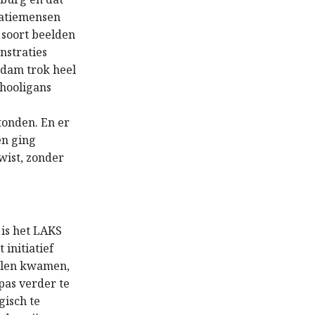
satiemensen
t soort beelden
nstraties
rdam trok heel
 hooligans
tonden. En er
en ging
wist, zonder
is het LAKS
 initiatief
gelen kwamen,
pas verder te
gisch te