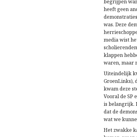
begrijpen wan
heeft geen an
demonstraties
was. Deze dem
herrieschopper
media wist he
scholierendem
klappen hebbe
waren, maar ni
Uiteindelijk 
GroenLinks), 
kwam deze ste
Vooral de SP 
is belangrijk
dat de demons
wat we kunne
Het zwakke ka