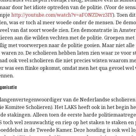
aar door het idiote optreden van de politie. (Voor de sen
ilmpje
http://youtube.com/watch?v=aFONZDwz3IY
). Toen di
n, was er toch al meer woede onder de mensen. De demo
 veel van dat soort woede zien. Een demonstratie in Amste
olieren aan die wilden vechten met de politie. Groepen met
ig met voorwerpen naar de politie gooien. Maar niet alle
 waren zo. De scholieren hebben laten zien waar ze voor s
ad ook veel scholieren die niet precies wisten waarom m
er was een flinke opkomst, omdat men het qua gevoel wel 
ennen.
ganisatie
belangenvertegenwoordiger van de Nederlandse scholieren 
ie Komitee Scholieren). Het LAKS heeft ook in het begin het
e stakingen. Alleen toen de eerste harde politiemaatre
 toch wel zenuwachtig en riep op het staken te staken en 
poeddebat in de Tweede Kamer. Deze houding is ook wel lo