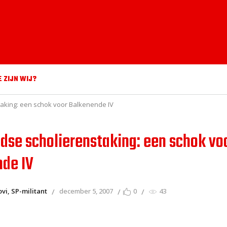
E ZIJN WIJ?
aking: een schok voor Balkenende IV
dse scholierenstaking: een schok vo
de IV
vi, SP-militant
december 5, 2007
0
43