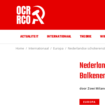
ACTUALITEIT
INTERNATIONAAL
THEORIE
WI
Home
Internationaal
Europa
Nederlandse scholierenst
Nederlan
Balkenen
door Zowi Milano
EUROPA