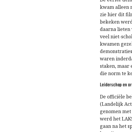
kwam alleen m
zie hier dit f
bekeken werde
daarna lieten
veel niet-sch
kwamen gezell
demonstraties
waren inderda
staken, maar 
die norm te k
Leiderschap en or
De officiële 
(Landelijk Act
genomen met d
werd het LAKS
gaan na het s