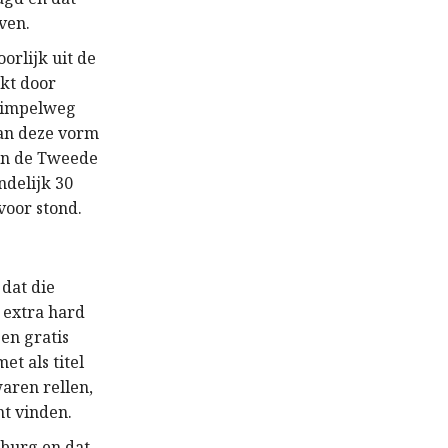
ven.
rlijk uit de
kt door
 simpelweg
van deze vorm
in de Tweede
ndelijk 30
voor stond.
 dat die
 extra hard
en gratis
t als titel
aren rellen,
nt vinden.
lburg en dat