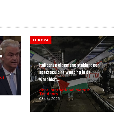
EUROPA
n
an
Italiaanse algemene staking: een
spectaculaire wending in de
d)
wereldsit...
door International Marxist
Tendency
08 okt 2025