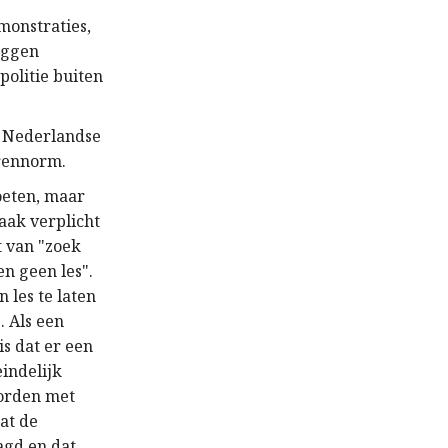
monstraties,
leggen
politie buiten
e Nederlandse
urennorm.
oeten, maar
aak verplicht
t van "zoek
gen geen les".
 les te laten
. Als een
is dat er een
eindelijk
worden met
dat de
agd en dat