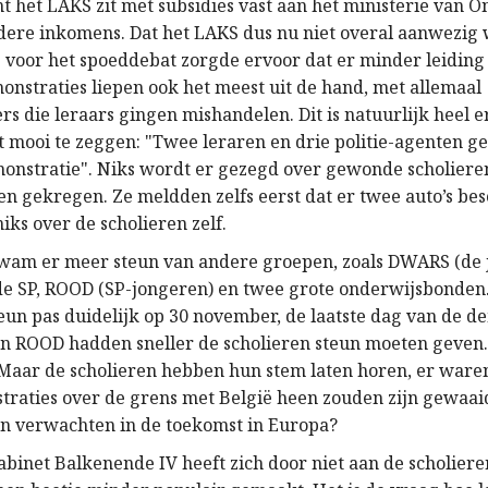
t het LAKS zit met subsidies vast aan het ministerie van O
dere inkomens. Dat het LAKS dus nu niet overal aanwezig 
 voor het spoeddebat zorgde ervoor dat er minder leiding
onstraties liepen ook het meest uit de hand, met allemaal
s die leraars gingen mishandelen. Dit is natuurlijk heel 
t mooi te zeggen: "Twee leraren en drie politie-agenten g
onstratie". Niks wordt er gezegd over gewonde scholieren
n gekregen. Ze meldden zelfs eerst dat er twee auto’s be
ks over de scholieren zelf.
kwam er meer steun van andere groepen, zoals DWARS (de
de SP, ROOD (SP-jongeren) en twee grote onderwijsbonden
un pas duidelijk op 30 november, de laatste dag van de de
en ROOD hadden sneller de scholieren steun moeten geven
. Maar de scholieren hebben hun stem laten horen, er ware
traties over de grens met België heen zouden zijn gewaai
n verwachten in de toekomst in Europa?
binet Balkenende IV heeft zich door niet aan de scholiere