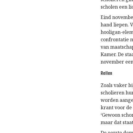
scholen een l
Eind november
hand liepen. 
hooligan-elem
confrontatie 
van maatscha
Kamer. De sta
november een 
Rellen
Zoals vaker b
scholieren hu
worden aangep
krant voor de 
‘Gewoon schor
maar dat staa
De eerste dem