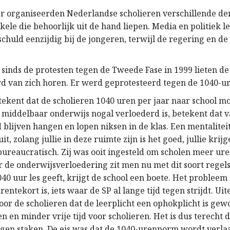
 organiseerden Nederlandse scholieren verschillende de
ele die behoorlijk uit de hand liepen. Media en politiek 
schuld eenzijdig bij de jongeren, terwijl de regering en de 
t sinds de protesten tegen de Tweede Fase in 1999 lieten d
rd van zich horen. Er werd geprotesteerd tegen de 1040-
ekent dat de scholieren 1040 uren per jaar naar school m
 middelbaar onderwijs nogal verloederd is, betekent dat v
 blijven hangen en lopen niksen in de klas. Een mentalitei
it, zolang jullie in deze ruimte zijn is het goed, jullie krij
ureaucratisch. Zij was ooit ingesteld om scholen meer uren
r de onderwijsverloedering zit men nu met dit soort regels
40 uur les geeft, krijgt de school een boete. Het probleem 
rentekort is, iets waar de SP al lange tijd tegen strijdt. Uit
voor de scholieren dat de leerplicht een ophokplicht is ge
en en minder vrije tijd voor scholieren. Het is dus terecht 
ngen staken. De eis was dat de 1040-urennorm wordt verla