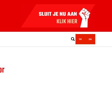
FR
EN
or