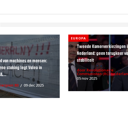
EUROPA
Tweede Kamerverkiezingen i
Nederland: geen terugkeer v
stabiliteit
d van machines en mensen:
ne staking legt Valeo in
door Revolutionaire
&...
Communisten (RCI Nederlan
05 nov 2025
ierpien 80
09 dec 2025