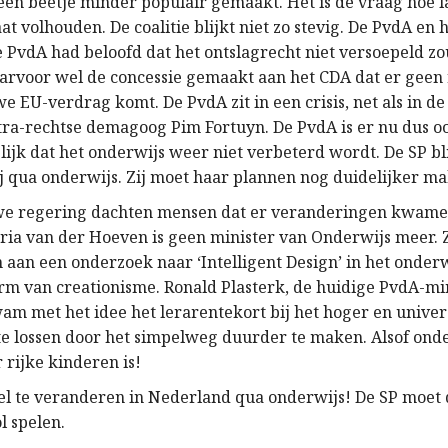
en beetje minder populair gemaakt. Het is de vraag hoe l
at volhouden. De coalitie blijkt niet zo stevig. De PvdA en
e PvdA had beloofd dat het ontslagrecht niet versoepeld z
arvoor wel de concessie gemaakt aan het CDA dat er gee
e EU-verdrag komt. De PvdA zit in een crisis, net als in de 
ra-rechtse demagoog Pim Fortuyn. De PvdA is er nu dus o
jk dat het onderwijs weer niet verbeterd wordt. De SP bli
ij qua onderwijs. Zij moet haar plannen nog duidelijker m
we regering dachten mensen dat er veranderingen kwam
ria van der Hoeven is geen minister van Onderwijs meer. Z
 aan een onderzoek naar ‘Intelligent Design’ in het onderw
rm van creationisme. Ronald Plasterk, de huidige PvdA-mi
am met het idee het lerarentekort bij het hoger en univer
te lossen door het simpelweg duurder te maken. Alsof onde
 rijke kinderen is!
eel te veranderen in Nederland qua onderwijs! De SP moet
l spelen.