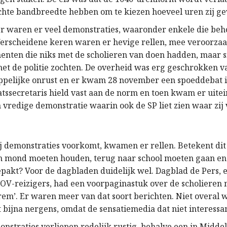
ichte bandbreedte hebben om te kiezen hoeveel uren zij ge
 waren er veel demonstraties, waaronder enkele die behoo
Verscheidene keren waren er hevige rellen, mee veroorzaa
enten die niks met de scholieren van doen hadden, maar
met de politie zochten. De overheid was erg geschrokken 
ppelijke onrust en er kwam 28 november een spoeddebat 
atssecretaris hield vast aan de norm en toen kwam er uitei
vredige demonstratie waarin ook de SP liet zien waar zij 
ij demonstraties voorkomt, kwamen er rellen. Betekent dit
n mond moeten houden, terug naar school moeten gaan en
akt? Voor de dagbladen duidelijk wel. Dagblad de Pers, e
OV-reizigers, had een voorpaginastuk over de scholieren me
em’. Er waren meer van dat soort berichten. Niet overal w
t bijna nergens, omdat de sensatiemedia dat niet interessa
onstraties verliepen redelijk rustig, behalve een in Midde