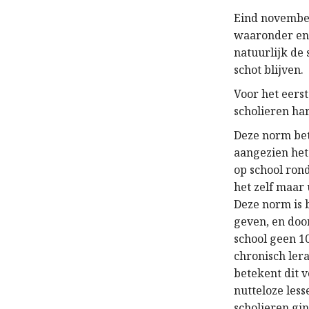
Eind november
waaronder enk
natuurlijk de 
schot blijven.
Voor het eers
scholieren ha
Deze norm bet
aangezien het
op school rond
het zelf maar u
Deze norm is b
geven, en doo
school geen 10
chronisch lera
betekent dit 
nutteloze less
scholieren gi