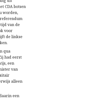
ang dit
 het CDA botsen
ou worden,
n referendum
tijd van de
ok voor
jft de linkse
aken.
en qua
ij had eerst
ijs, een
nister van
sitair
rwijs alleen
 daarin een