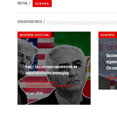
POSTTAG
EUROPA
GERELATEERDE POSTS
MIDDEN-OOSTEN
EUROPA
Opstan
algeme
Iran – tussen massaprotesten en
Chrzan
imperialistische inmenging
door S
door Revolutionair
Communistische Organisatie
(RCO)
02 jan 2026