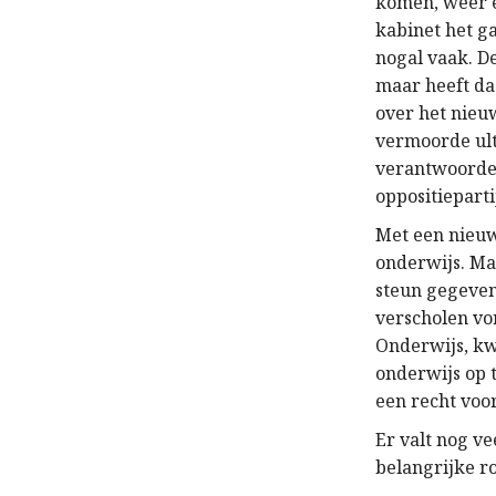
komen, weer e
kabinet het ga
nogal vaak. D
maar heeft da
over het nieuw
vermoorde ult
verantwoordeli
oppositiepart
Met een nieu
onderwijs. Ma
steun gegeven
verscholen vo
Onderwijs, kw
onderwijs op 
een recht voor
Er valt nog v
belangrijke ro