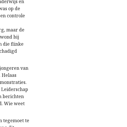
nderwijs en
was op de
 en controle
erg, maar de
ewond bij
 die flinke
schadigd
 jongeren van
. Helaas
monstraties.
. Leiderschap
n berichten
d. Wie weet
n tegemoet te