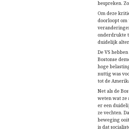
bespreken. Zo
Om deze kriti
doorloopt om 
veranderingen
onderdrukte t
duidelijk alter
De VS hebben 
Bostonse demo
hoge belastin
nuttig was vo
tot de Amerik
Net als de Bo
weten wat ze
er een duidel
ze vechten. Da
beweging ooit
is dat sociali