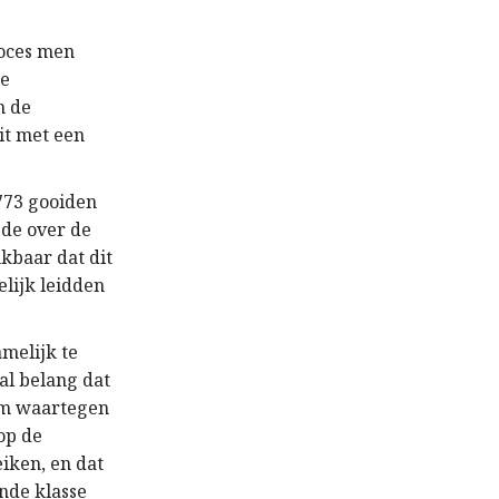
roces men
ke
n de
it met een
773 gooiden
ede over de
kbaar dat dit
elijk leidden
melijk te
al belang dat
eem waartegen
rop de
iken, en dat
ende klasse