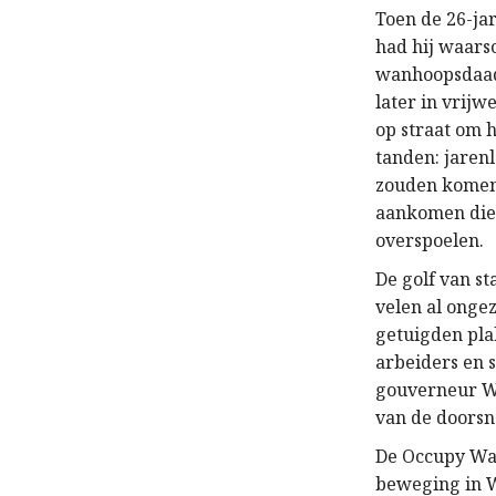
Toen de 26-ja
had hij waars
wanhoopsdaad 
later in vrij
op straat om 
tanden: jaren
zouden komen
aankomen die d
overspoelen.
De golf van s
velen al onge
getuigden pl
arbeiders en 
gouverneur Wa
van de doors
De Occupy Wal
beweging in W