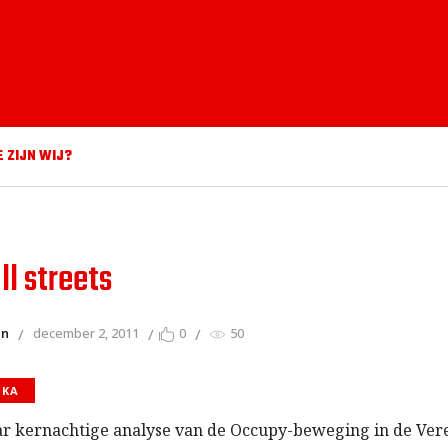
E ZIJN WIJ?
ll streets
en
december 2, 2011
0
50
IKA
r kernachtige analyse van de Occupy-beweging in de Vere