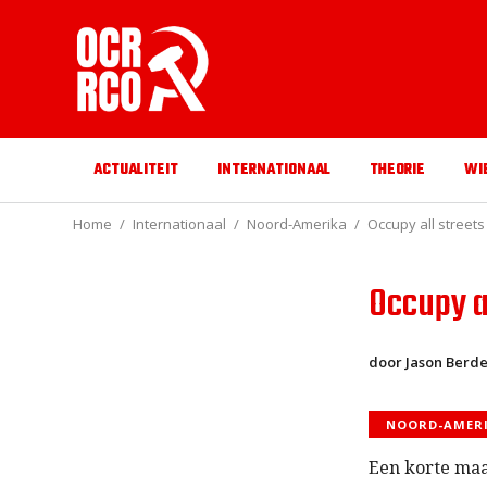
ACTUALITEIT
INTERNATIONAAL
THEORIE
WI
Home
Internationaal
Noord-Amerika
Occupy all streets
Occupy a
door Jason Berd
NOORD-AMER
Een korte maa