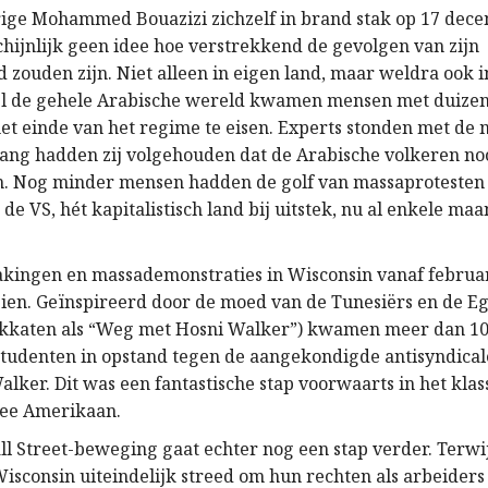
rige Mohammed Bouazizi zichzelf in brand stak op 17 dec
chijnlijk geen idee hoe verstrekkend de gevolgen van zijn
zouden zijn. Niet alleen in eigen land, maar weldra ook i
wel de gehele Arabische wereld kwamen mensen met duizen
het einde van het regime te eisen. Experts stonden met de
lang hadden zij volgehouden dat de Arabische volkeren noo
. Nog minder mensen hadden de golf van massaprotesten 
e VS, hét kapitalistisch land bij uitstek, nu al enkele ma
takingen en massademonstraties in Wisconsin vanaf februa
zien. Geïnspireerd door de moed van de Tunesiërs en de E
akkaten als “Weg met Hosni Walker”) kwamen meer dan 10
studenten in opstand tegen de aangekondigde antisyndica
lker. Dit was een fantastische stap voorwaarts in het kla
nee Amerikaan.
l Street-beweging gaat echter nog een stap verder. Terwij
isconsin uiteindelijk streed om hun rechten als arbeiders