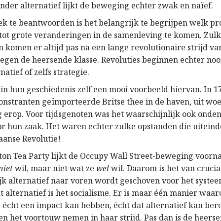
nder alternatief lijkt de beweging echter zwak en naïef.
ek te beantwoorden is het belangrijk te begrijpen welk p
tot grote veranderingen in de samenleving te komen. Zul
 komen er altijd pas na een lange revolutionaire strijd va
egen de heersende klasse. Revoluties beginnen echter noo
natief of zelfs strategie.
in hun geschiedenis zelf een mooi voorbeeld hiervan. In 1
nstranten geïmporteerde Britse thee in de haven, uit wo
g erop. Voor tijdsgenoten was het waarschijnlijk ook onden
or hun zaak. Het waren echter zulke opstanden die uiteind
aanse Revolutie!
ston Tea Party lijkt de Occupy Wall Street-beweging voorna
niet
wil, maar niet wat ze
wel
wil. Daarom is het van crucia
ijk alternatief naar voren wordt geschoven voor het syst
t alternatief is het socialisme. Er is maar één manier waa
 écht een impact kan hebben, écht dat alternatief kan bere
sten het voortouw nemen in haar strijd. Pas dan is de heers