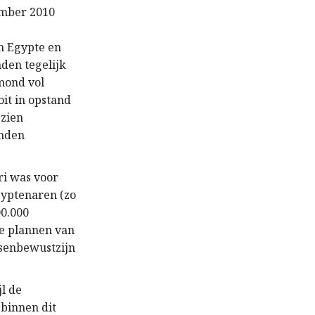
ember 2010
n Egypte en
den tegelijk
 mond vol
it in opstand
zien
anden
ri was voor
gyptenaren (zo
0.000
le plannen van
ssenbewustzijn
l de
 binnen dit