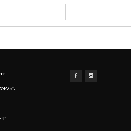
EIT
IONAAL
IJ?