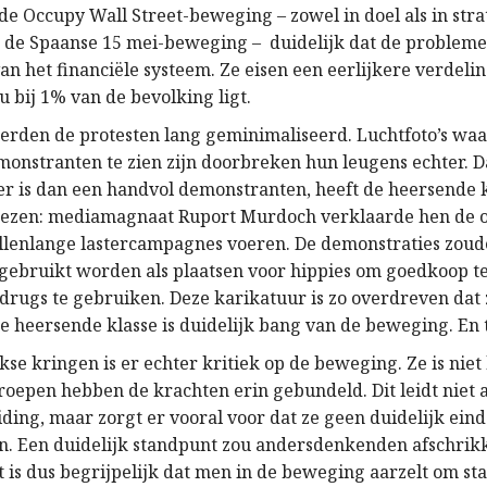
 de Occupy Wall Street-beweging – zowel in doel als in stra
 de Spaanse 15 mei-beweging – duidelijk dat de problemen
an het financiële systeem. Ze eisen een eerlijkere verdeli
u bij 1% van de bevolking ligt.
erden de protesten lang geminimaliseerd. Luchtfoto’s wa
onstranten te zien zijn doorbreken hun leugens echter. D
 is dan een handvol demonstranten, heeft de heersende k
wezen: mediamagnaat Ruport Murdoch verklaarde hen de oo
ellenlange lastercampagnes voeren. De demonstraties zou
gebruikt worden als plaatsen voor hippies om goedkoop te 
drugs te gebruiken. Deze karikatuur is zo overdreven dat
de heersende klasse is duidelijk bang van de beweging. En 
kse kringen is er echter kritiek op de beweging. Ze is nie
groepen hebben de krachten erin gebundeld. Dit leidt niet a
iding, maar zorgt er vooral voor dat ze geen duidelijk ein
n. Een duidelijk standpunt zou andersdenkenden afschrik
 is dus begrijpelijk dat men in de beweging aarzelt om st