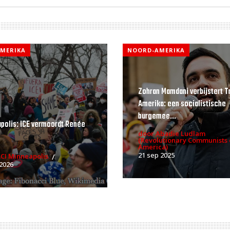
MERIKA
NOORD-AMERIKA
Zohran Mamdani verbijstert 
Amerika: een socialistische
burgemee...
polis: ICE vermoordt Renée
door Abadie Ludlam
(Revolutionary Communists 
America)
21 sep 2025
CI Minneapolis
 2026