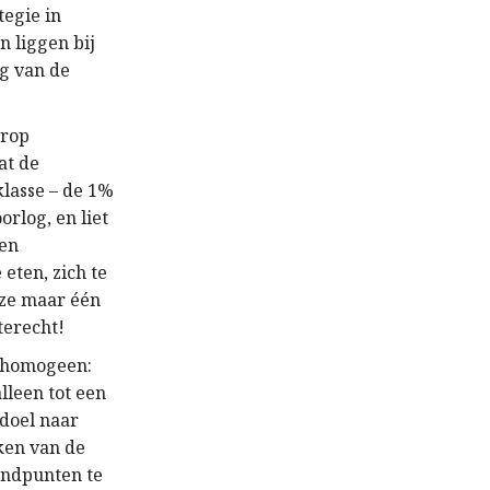
tegie in
 liggen bij
ng van de
arop
at de
lasse – de 1%
rlog, en liet
den
eten, zich te
 ze maar één
terecht!
t homogeen:
lleen tot een
ddoel naar
ken van de
andpunten te