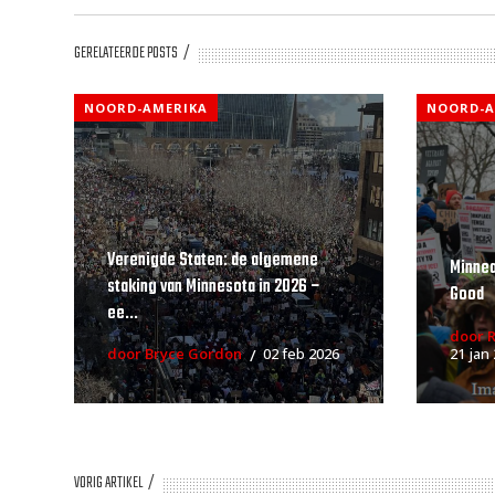
GERELATEERDE POSTS
NOORD-AMERIKA
NOORD-A
Verenigde Staten: de algemene
Minnea
staking van Minnesota in 2026 –
Good
ee...
door R
door Bryce Gordon
02 feb 2026
21 jan
VORIG ARTIKEL