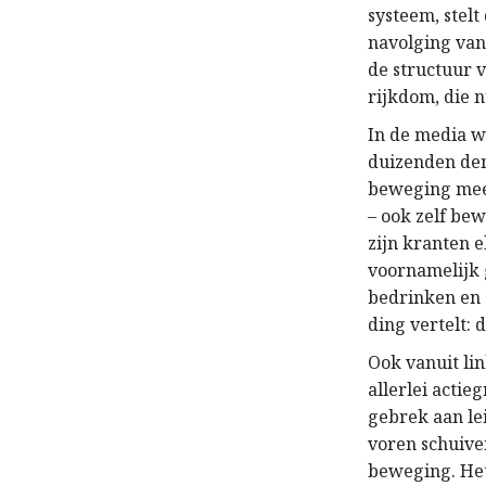
systeem, stelt
navolging van
de structuur v
rijkdom, die n
In de media w
duizenden dem
beweging meer
– ook zelf be
zijn kranten 
voornamelijk 
bedrinken en 
ding vertelt: 
Ook vanuit lin
allerlei actie
gebrek aan le
voren schuive
beweging. Het