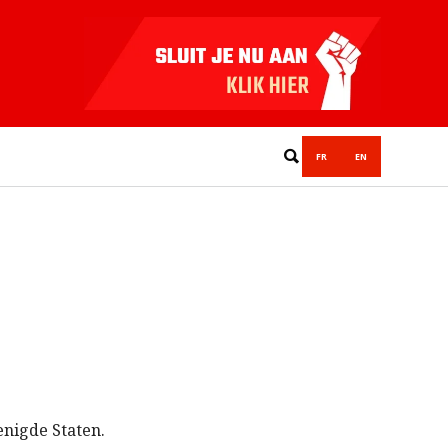
FR
EN
nigde Staten.