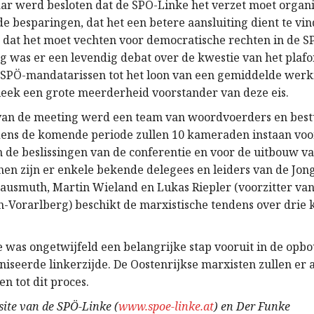
ar werd besloten dat de SPÖ-Linke het verzet moet organ
 besparingen, dat het een betere aansluiting dient te vin
dat het moet vechten voor democratische rechten in de SP
ing was er een levendig debat over de kwestie van het pla
 SPÖ-mandatarissen tot het loon van een gemiddelde wer
bleek een grote meerderheid voorstander van deze eis.
van de meeting werd een team van woordvoerders en bes
dens de komende periode zullen 10 kameraden instaan voo
n de beslissingen van de conferentie en voor de uitbouw v
en zijn er enkele bekende delegees en leiders van de Jong
ausmuth, Martin Wieland en Lukas Riepler (voorzitter va
en-Vorarlberg) beschikt de marxistische tendens over drie
e was ongetwijfeld een belangrijke stap vooruit in de opb
iseerde linkerzijde. De Oostenrijkse marxisten zullen er 
en tot dit proces.
ite van de SPÖ-Linke (
www.spoe-linke.at
) en Der Funke