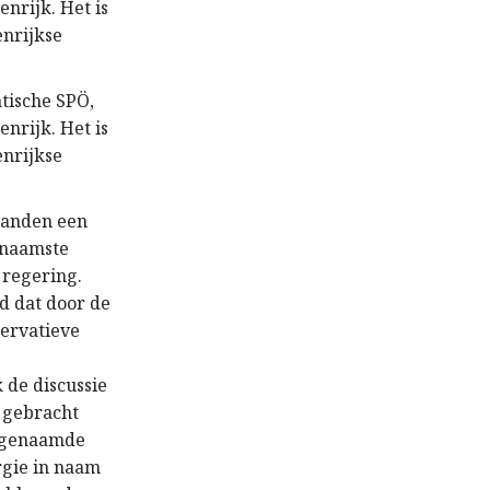
nrijk. Het is
enrijkse
tische SPÖ,
nrijk. Het is
enrijkse
maanden een
rnaamste
e regering.
id dat door de
servatieve
 de discussie
 gebracht
zogenaamde
rgie in naam