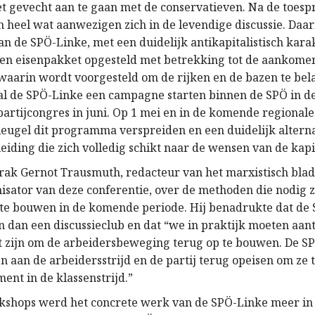
t gevecht aan te gaan met de conservatieven. Na de toesp
 heel wat aanwezigen zich in de levendige discussie. Daa
 de SPÖ-Linke, met een duidelijk antikapitalistisch kara
en eisenpakket opgesteld met betrekking tot de aankome
waarin wordt voorgesteld om de rijken en de bazen te bela
 de SPÖ-Linke een campagne starten binnen de SPÖ in d
partijcongres in juni. Op 1 mei en in de komende regional
vleugel dit programma verspreiden en een duidelijk altern
leiding die zich volledig schikt naar de wensen van de kapi
rak Gernot Trausmuth, redacteur van het marxistisch bla
sator van deze conferentie, over de methoden die nodig z
te bouwen in de komende periode. Hij benadrukte dat de
n dan een discussieclub en dat “we in praktijk moeten aan
at zijn om de arbeidersbeweging terug op te bouwen. De 
n aan de arbeidersstrijd en de partij terug opeisen om ze
ment in de klassenstrijd.”
kshops werd het concrete werk van de SPÖ-Linke meer in 