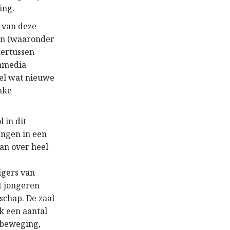
ing.
t van deze
en (waaronder
dertussen
samedia
el wat nieuwe
nke
 in dit
engen in een
van over heel
igers van
t jongeren
schap. De zaal
k een aantal
sbeweging,