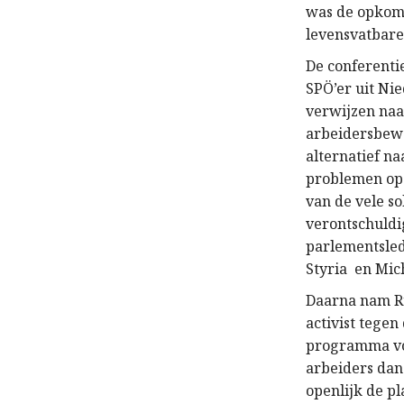
was de opkoms
levensvatbare
De conferenti
SPÖ’er uit Ni
verwijzen naa
arbeidersbeweg
alternatief na
problemen op 
van de vele s
verontschuldi
parlementslede
Styria en Mich
Daarna nam Ru
activist tegen
programma voor
arbeiders dan 
openlijk de p