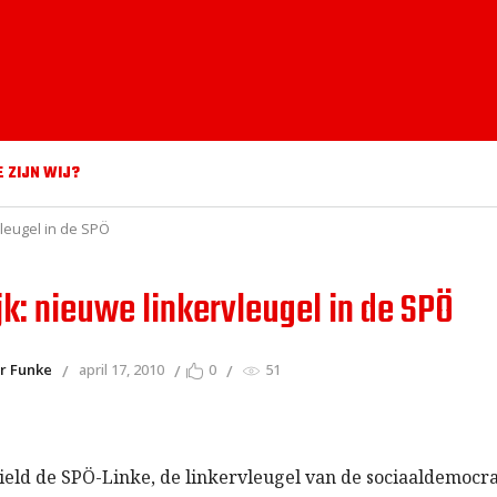
E ZIJN WIJ?
vleugel in de SPÖ
jk: nieuwe linkervleugel in de SPÖ
r Funke
april 17, 2010
0
51
eld de SPÖ-Linke, de linkervleugel van de sociaaldemocra