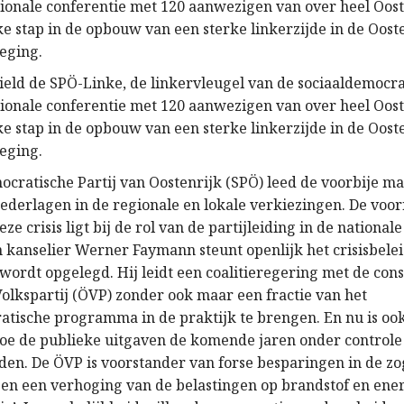
tionale conferentie met 120 aanwezigen van over heel Ooste
ke stap in de opbouw van een sterke linkerzijde in de Oost
eging.
eld de SPÖ-Linke, de linkervleugel van de sociaaldemocra
tionale conferentie met 120 aanwezigen van over heel Ooste
ke stap in de opbouw van een sterke linkerzijde in de Oost
eging.
ocratische Partij van Oostenrijk (SPÖ) leed de voorbije 
ederlagen in de regionale en lokale verkiezingen. De voo
ze crisis ligt bij de rol van de partijleiding in de national
n kanselier Werner Faymann steunt openlijk het crisisbele
wordt opgelegd. Hij leidt een coalitieregering met de con
Volkspartij (ÖVP) zonder ook maar een fractie van het
atische programma in de praktijk te brengen. En nu is ook
hoe de publieke uitgaven de komende jaren onder controle
den. De ÖVP is voorstander van forse besparingen in de 
 en een verhoging van de belastingen op brandstof en ene