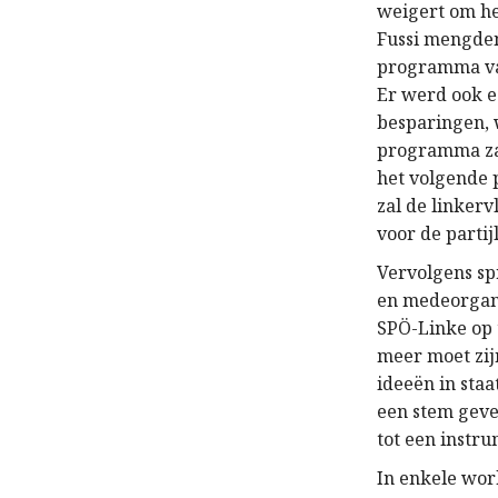
weigert om he
Fussi mengden
programma van
Er werd ook e
besparingen, 
programma zal
het volgende 
zal de linker
voor de partij
Vervolgens sp
en medeorgani
SPÖ-Linke op 
meer moet zij
ideeën in sta
een stem geve
tot een instru
In enkele wor