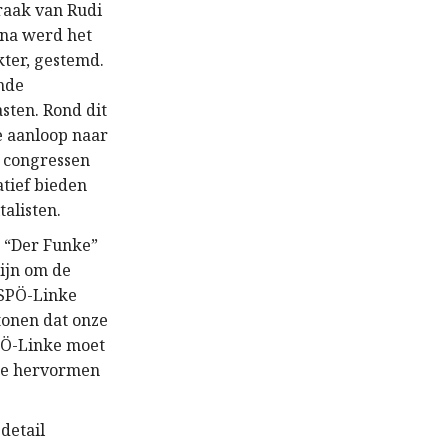
raak van Rudi
rna werd het
kter, gestemd.
nde
sten. Rond dit
e aanloop naar
e congressen
atief bieden
talisten.
d “Der Funke”
ijn om de
 SPÖ-Linke
tonen dat onze
SPÖ-Linke moet
 te hervormen
detail