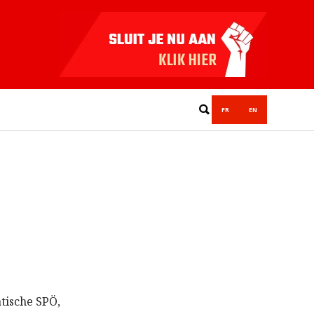
FR
EN
tische SPÖ,