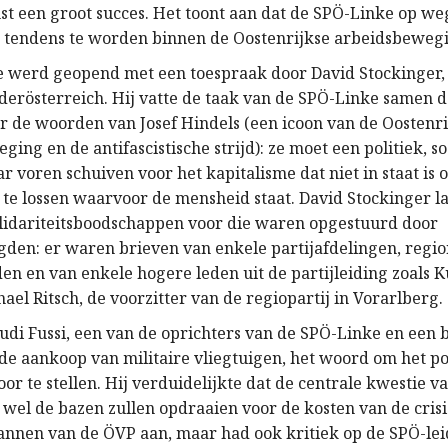
t een groot succes. Het toont aan dat de SPÖ-Linke op we
 tendens te worden binnen de Oostenrijkse arbeidsbeweg
e werd geopend met een toespraak door David Stockinger
ederösterreich. Hij vatte de taak van de SPÖ-Linke samen d
r de woorden van Josef Hindels (een icoon van de Oostenri
ing en de antifascistische strijd): ze moet een politiek, so
ar voren schuiven voor het kapitalisme dat niet in staat is
te lossen waarvoor de mensheid staat. David Stockinger l
olidariteitsboodschappen voor die waren opgestuurd door
gden: er waren brieven van enkele partijafdelingen, regio
n en van enkele hogere leden uit de partijleiding zoals K
ael Ritsch, de voorzitter van de regiopartij in Vorarlberg.
di Fussi, een van de oprichters van de SPÖ-Linke en een
 de aankoop van militaire vliegtuigen, het woord om het po
 te stellen. Hij verduidelijkte dat de centrale kwestie va
wel de bazen zullen opdraaien voor de kosten van de crisis
lannen van de ÖVP aan, maar had ook kritiek op de SPÖ-lei