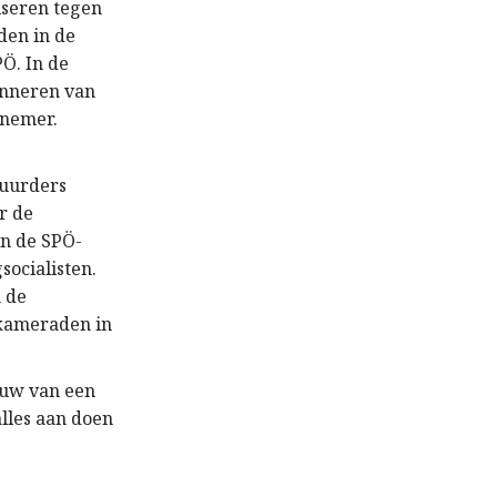
iseren tegen
den in de
Ö. In de
fonneren van
knemer.
tuurders
r de
an de SPÖ-
socialisten.
n de
 kameraden in
ouw van een
alles aan doen