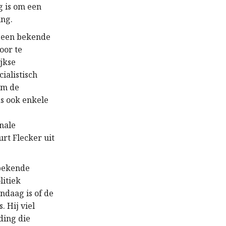
g is om een
ing.
, een bekende
oor te
jkse
cialistisch
 om de
as ook enkele
nale
urt Flecker uit
 bekende
litiek
ndaag is of de
. Hij viel
ding die