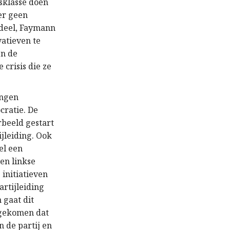
rsklasse doen
ter geen
endeel, Faymann
vatieven te
en de
 crisis die ze
ingen
cratie. De
rbeeld gestart
ijleiding. Ook
el een
en linkse
initiatieven
artijleiding
 gaat dit
e gekomen dat
n de partij en