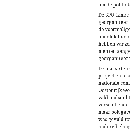
om de politiek
De SPÖ-Linke i
georganiseerd
de voormalige
openlijk hun 
hebben vanzel
mensen aanget
georganiseerd 
De marxisten v
project en br
nationale conf
Oostenrijk wo
vakbondsmilit
verschillende
maar ook geve
was gevuld tot
andere belang