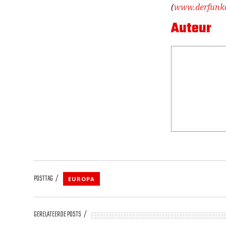
(
www.derfunke
Auteur
POSTTAG
EUROPA
GERELATEERDE POSTS