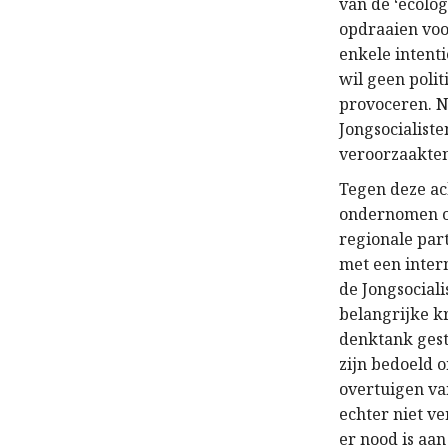
van de ‘ecolog
opdraaien voor
enkele intenti
wil geen polit
provoceren. N
Jongsocialiste
veroorzaakte
Tegen deze ac
ondernomen om
regionale part
met een intern
de Jongsociali
belangrijke kr
denktank gest
zijn bedoeld o
overtuigen van
echter niet ve
er nood is aan