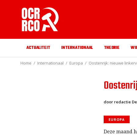
ACTUALITEIT
INTERNATIONAAL
THEORIE
WI
Home
Internationaal
Europa
Oostenrijk: nieuwe linker
Oostenri
door redactie De
EUROPA
Deze maand hi