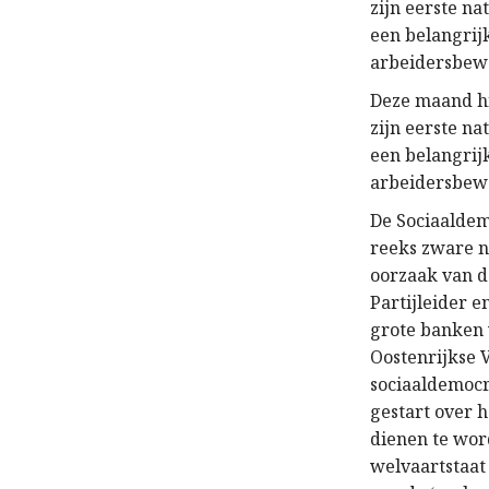
zijn eerste na
een belangrij
arbeidersbew
Deze maand hi
zijn eerste na
een belangrij
arbeidersbew
De Sociaaldem
reeks zware n
oorzaak van de
Partijleider e
grote banken 
Oostenrijkse 
sociaaldemocr
gestart over 
dienen te wor
welvaartstaat