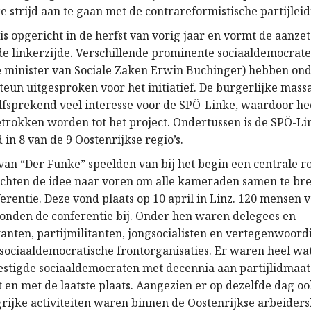
e strijd aan te gaan met de contrareformistische partijleid
s opgericht in de herfst van vorig jaar en vormt de aanze
e linkerzijde. Verschillende prominente sociaaldemocrat
 minister van Sociale Zaken Erwin Buchinger) hebben on
steun uitgesproken voor het initiatief. De burgerlijke mas
fsprekend veel interesse voor de SPÖ-Linke, waardoor he
rokken worden tot het project. Ondertussen is de SPÖ-Li
in 8 van de 9 Oostenrijkse regio’s.
an “Der Funke” speelden van bij het begin een centrale rol
achten de idee naar voren om alle kameraden samen te br
erentie. Deze vond plaats op 10 april in Linz. 120 mensen 
onden de conferentie bij. Onder hen waren delegees en
anten, partijmilitanten, jongsocialisten en vertegenwoord
 sociaaldemocratische frontorganisaties. Er waren heel wa
stigde sociaaldemocraten met decennia aan partijlidmaat
 en met de laatste plaats. Aangezien er op dezelfde dag oo
rijke activiteiten waren binnen de Oostenrijkse arbeider