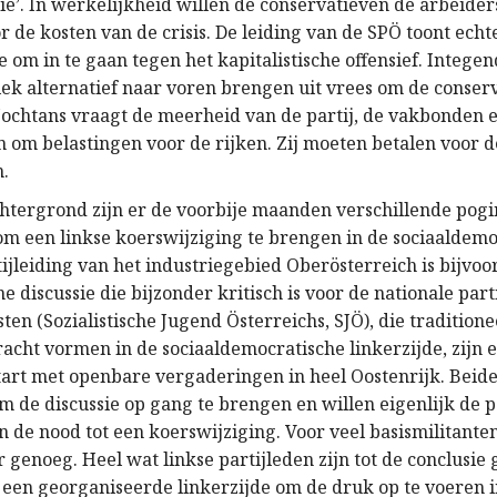
ie’. In werkelijkheid willen de conservatieven de arbeide
 de kosten van de crisis. De leiding van de SPÖ toont ech
e om in te gaan tegen het kapitalistische offensief. Integ
iek alternatief naar voren brengen uit vrees om de conser
ochtans vraagt de meerheid van de partij, de vakbonden 
n om belastingen voor de rijken. Zij moeten betalen voor de
n.
htergrond zijn er de voorbije maanden verschillende pog
 een linkse koerswijziging te brengen in de sociaaldemo
ijleiding van het industriegebied Oberösterreich is bijvoo
e discussie die bijzonder kritisch is voor de nationale part
sten (Sozialistische Jugend Österreichs, SJÖ), die traditione
acht vormen in de sociaaldemocratische linkerzijde, zijn e
art met openbare vergaderingen in heel Oostenrijk. Beide 
m de discussie op gang te brengen en willen eigenlijk de p
 de nood tot een koerswijziging. Voor veel basismilitanten
r genoeg. Heel wat linkse partijleden zijn tot de conclusi
 een georganiseerde linkerzijde om de druk op te voeren i