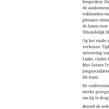
besproken. Da
de aankomende
vakbonden en 
plenaire zitt
de lonen voor
Uiteindelijk 
Op het einde 
verkozen. Tij
uitvoering va
Linke. Onder h
Met Gernot Tr
Jongsocialist
dit team.
De conferenti
sterke georgan
om bij te drag
Bezoek de webs