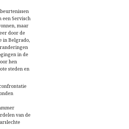
ebeurtenissen
n een Servisch
ewonnen, maar
eer door de
e in Belgrado,
veranderingen
ogingen in de
voor hen
ote steden en
confrontatie
bonden
 Jammer
ordelen van de
barslechte