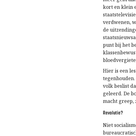
kort en klein
staatstelevisi
verdwenen, wi
de uitzending
staatsnieuwsa
punt bij het 
klassenbewus
bloedvergieten
Hier is een le
tegenhouden. H
volk beslist d
geleerd. De bo
macht greep, 
Revolutie?
Niet socialis
bureaucratisch