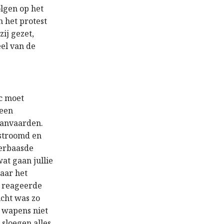
olgen op het
n het protest
ij gezet,
el van de
ic moet
 een
 aanvaarden.
estroomd en
verbaasde
wat gaan jullie
naar het
e reageerde
cht was zo
r wapens niet
sloegen alles