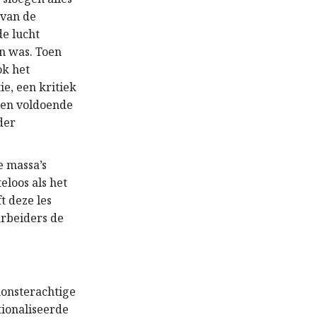
 van de
de lucht
n was. Toen
ok het
e, een kritiek
d en voldoende
der
e massa’s
eloos als het
t deze les
arbeiders de
monsterachtige
tionaliseerde