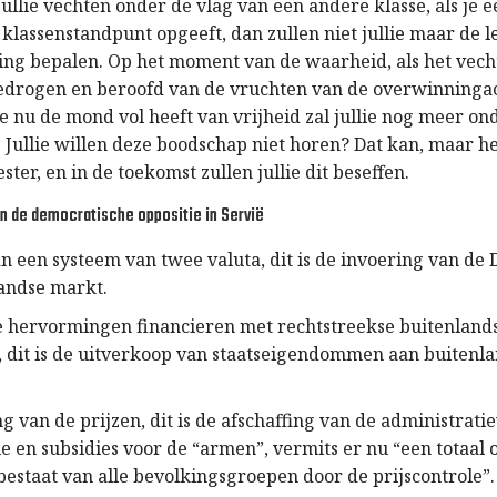
 jullie vechten onder de vlag van een andere klasse, als je 
klassenstandpunt opgeeft, dan zullen niet jullie maar de l
ng bepalen. Op het moment van de waarheid, als het vechte
 bedrogen en beroofd van de vruchten van de overwinningac
ie nu de mond vol heeft van vrijheid zal jullie nog meer 
Jullie willen deze boodschap niet horen? Dat kan, maar he
ter, en in de toekomst zullen jullie dit beseffen.
n de democratische oppositie in Servië
n een systeem van twee valuta, dit is de invoering van de
andse markt.
 hervormingen financieren met rechtstreekse buitenland
, dit is de uitverkoop van staatseigendommen aan buitenl
ng van de prijzen, dit is de afschaffing van de administrati
le en subsidies voor de “armen”, vermits er nu “een totaal
estaat van alle bevolkingsgroepen door de prijscontrole”.