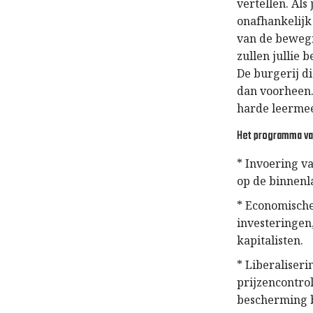
vertellen. Als
onafhankelijk 
van de bewegi
zullen jullie
De burgerij d
dan voorheen. 
harde leermees
Het programma va
* Invoering va
op de binnenl
* Economische
investeringen
kapitalisten.
* Liberaliseri
prijzencontro
bescherming b