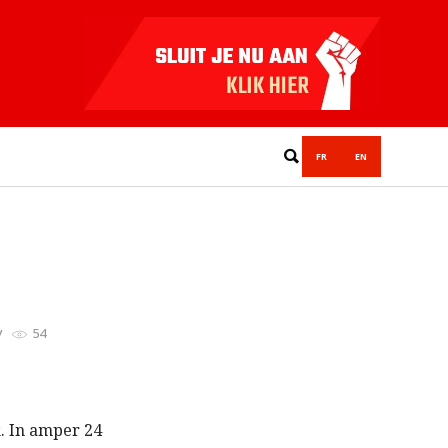
FR
EN
54
. In amper 24