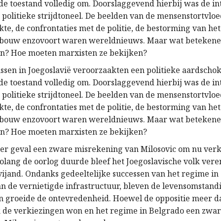
 de toestand volledig om. Doorslaggevend hierbij was de i
 politieke strijdtoneel. De beelden van de mensenstortvloe
te, de confrontaties met de politie, de bestorming van het
bouw enzovoort waren wereldnieuws. Maar wat betekene
n? Hoe moeten marxisten ze bekijken?
ssen in Joegoslavië veroorzaakten een politieke aardschok
 de toestand volledig om. Doorslaggevend hierbij was de i
 politieke strijdtoneel. De beelden van de mensenstortvloe
te, de confrontaties met de politie, de bestorming van het
bouw enzovoort waren wereldnieuws. Maar wat betekene
n? Hoe moeten marxisten ze bekijken?
der geval een zware misrekening van Milosovic om nu verk
Zolang de oorlog duurde bleef het Joegoslavische volk ver
vijand. Ondanks gedeeltelijke successen van het regime in
 de vernietigde infrastructuur, bleven de levensomstan
n groeide de ontevredenheid. Hoewel de oppositie meer d
k de verkiezingen won en het regime in Belgrado een zwa