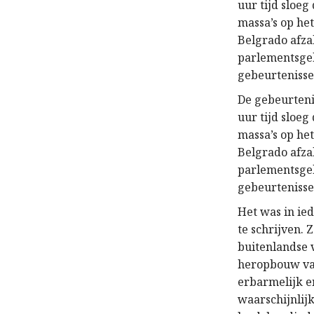
uur tijd sloeg
massa’s op het
Belgrado afzak
parlementsge
gebeurtenisse
De gebeurteni
uur tijd sloeg
massa’s op het
Belgrado afzak
parlementsge
gebeurtenisse
Het was in ie
te schrijven. 
buitenlandse 
heropbouw van
erbarmelijk e
waarschijnlij