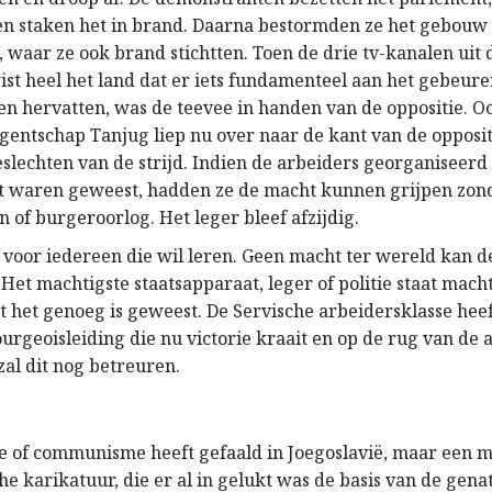
 en staken het in brand. Daarna bestormden ze het gebouw
e, waar ze ook brand stichtten. Toen de drie tv-kanalen uit 
st heel het land dat er iets fundamenteel aan het gebeure
en hervatten, was de teevee in handen van de oppositie. O
gentschap Tanjug liep nu over naar de kant van de oppositi
beslechten van de strijd. Indien de arbeiders georganiseer
t waren geweest, hadden ze de macht kunnen grijpen zon
 of burgeroorlog. Het leger bleef afzijdig.
s voor iedereen die wil leren. Geen macht ter wereld kan d
et machtigste staatsapparaat, leger of politie staat macht
at het genoeg is geweest. De Servische arbeidersklasse heef
urgeoisleiding die nu victorie kraait en op de rug van de 
zal dit nog betreuren.
me of communisme heeft gefaald in Joegoslavië, maar een 
e karikatuur, die er al in gelukt was de basis van de gena