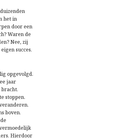
dduizenden
 het in
rpen door een
ich? Waren de
en? Nee, zij
eigen succes.
lig opgevolgd.
ee jaar
 bracht.
te stoppen.
 veranderen.
ns boven.
 de
 vermoedelijk
ders. Hierdoor