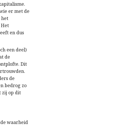
kapitalisme.
 wie er met de
 het
 Het
eeft en dus
ch een deel)
at de
tplofte. Dit
vertrouwden.
ders de
en bedrog zo
 zij op dit
e de waarheid