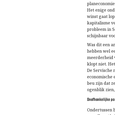
planeconomie 
Het enige onde
winst gaat lo
kapitalisme v
probleem in Se
schijnbaar vo
Was dit een a
hebben wel ee
meerderheid v
klopt niet. He
De Servische 
economische e
beu zijn dat z
ogenblik zien,
Onafhankelijke po
Ondertussen b