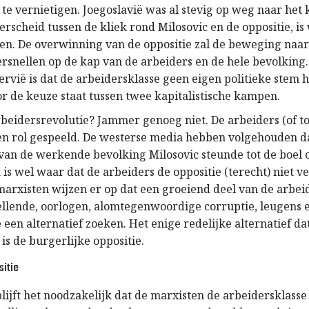
te vernietigen. Joegoslavië was al stevig op weg naar het 
rscheid tussen de kliek rond Milosovic en de oppositie, is
pen. De overwinning van de oppositie zal de beweging naar
ersnellen op de kap van de arbeiders en de hele bevolking.
rvië is dat de arbeidersklasse geen eigen politieke stem h
or de keuze staat tussen twee kapitalistische kampen.
rbeidersrevolutie? Jammer genoeg niet. De arbeiders (of to
n rol gespeeld. De westerse media hebben volgehouden d
an de werkende bevolking Milosovic steunde tot de boel on
t is wel waar dat de arbeiders de oppositie (terecht) niet 
marxisten wijzen er op dat een groeiend deel van de arbei
llende, oorlogen, alomtegenwoordige corruptie, leugens 
e een alternatief zoeken. Het enige redelijke alternatief dat
 is de burgerlijke oppositie.
sitie
lijft het noodzakelijk dat de marxisten de arbeidersklass