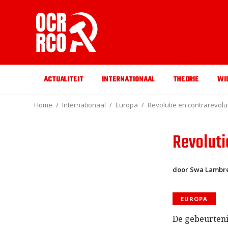
ACTUALITEIT
INTERNATIONAAL
THEORIE
WI
Home
Internationaal
Europa
Revolutie en contrarevolut
Revoluti
door Swa Lambre
EUROPA
De gebeurteni