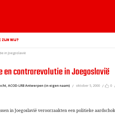
E ZIJN WIJ?
ie in Joegoslavië
e en contrarevolutie in Joegoslavië
cht, ACOD-LRB Antwerpen (in eigen naam)
oktober 5, 2000
0
ssen in Joegoslavië veroorzaakten een politieke aardschok