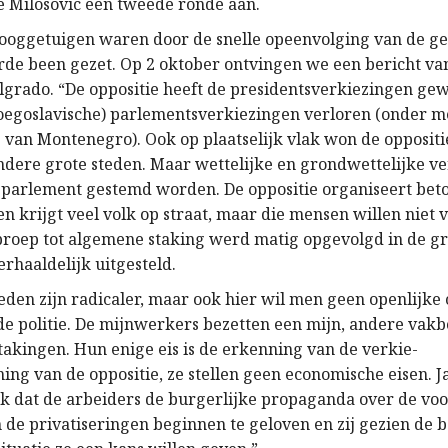
e Milosovic een tweede ronde aan.
 ooggetuigen waren door de snelle opeenvolging van de g
rde been gezet. Op 2 oktober ontvingen we een bericht va
elgrado. “De oppositie heeft de presidentsverkiezingen g
Joegoslavische) parlementsverkiezingen verloren (onder m
 van Montenegro). Ook op plaatselijk vlak won de oppositi
ndere grote steden. Maar wettelijke en grondwettelijke 
 parlement gestemd worden. De oppositie organiseert bet
en krijgt veel volk op straat, maar die mensen willen niet 
proep tot algemene staking werd matig opgevolgd in de gr
rhaaldelijk uitgesteld.
eden zijn radicaler, maar ook hier wil men geen openlijke 
e politie. De mijnwerkers bezetten een mijn, andere vak
takingen. Hun enige eis is de erkenning van de verkie-
ing van de oppositie, ze stellen geen economische eisen.
k dat de arbeiders de burgerlijke propaganda over de vo
 de privatiseringen beginnen te geloven en zij gezien de 