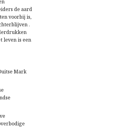
een
eiders de aard
n voorbij is,
hterblijven .
onderdrukken
t leven is een
 Duitse Mark
se
andse
eve
 overbodige