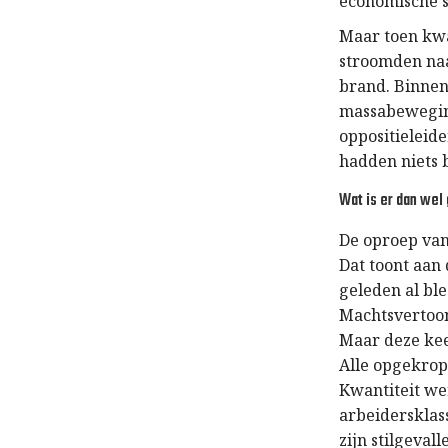
economische s
Maar toen kw
stroomden naa
brand. Binnen
massabeweging
oppositieleide
hadden niets 
Wat is er dan wel
De oproep van
Dat toont aan 
geleden al bl
Machtsvertoon
Maar deze kee
Alle opgekrop
Kwantiteit we
arbeidersklas
zijn stilgeva