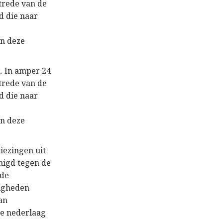
ntrede van de
d die naar
n deze
. In amper 24
ntrede van de
d die naar
n deze
iezingen uit
enigd tegen de
 de
digheden
an
re nederlaag