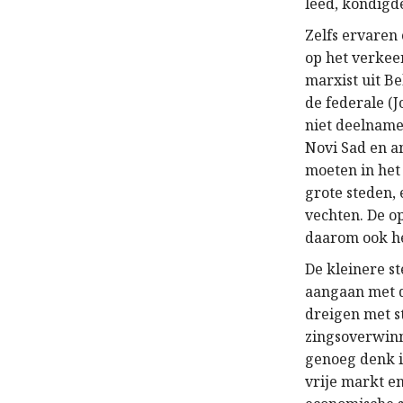
leed, kondigd
Zelfs ervaren
op het verkee
marxist uit B
de federale (
niet deelname
Novi Sad en a
moeten in het
grote steden, 
vechten. De o
daarom ook he
De kleinere st
aangaan met d
dreigen met s
zingsoverwinn
genoeg denk i
vrije markt en