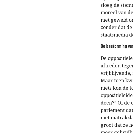
sloeg de stem
moreel van de
met geweld on
zonder dat de
staatsmedia de
De bestorming va
De oppositiel
aftreden tege
vrijblijvende,
Maar toen kwa
niets kon de 
oppositieleide
doen?” Of de 
parlement dat
met matraksla
groot dat ze 
meer gebruike