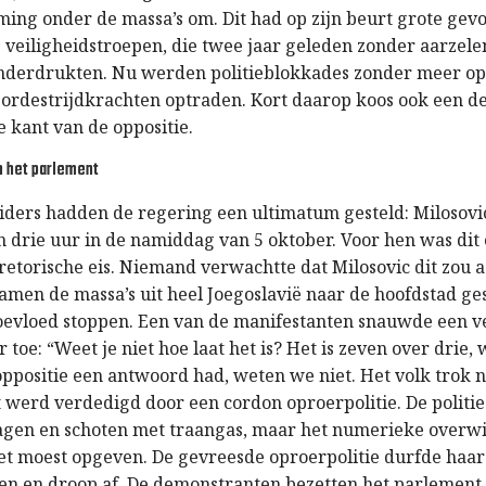
ming onder de massa’s om. Dit had op zijn beurt grote gev
 veiligheidstroepen, die twee jaar geleden zonder aarzele
derdrukten. Nu werden politieblokkades zonder meer opz
 ordestrijdkrachten optraden. Kort daarop koos ook een de
 kant van de oppositie.
n het parlement
eiders hadden de regering een ultimatum gesteld: Milosov
n drie uur in de namiddag van 5 oktober. Voor hen was dit
 retorische eis. Niemand verwachtte dat Milosovic dit zou
men de massa’s uit heel Joegoslavië naar de hoofdstad g
toevloed stoppen. Een van de manifestanten snauwde een 
r toe: “Weet je niet hoe laat het is? Het is zeven over drie, 
oppositie een antwoord had, weten we niet. Het volk trok 
 werd verdedigd door een cordon oproerpolitie. De politi
gen en schoten met traangas, maar het numerieke overwi
het moest opgeven. De gevreesde oproerpolitie durfde haa
n en droop af. De demonstranten bezetten het parlement, 