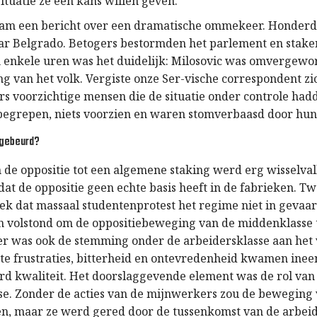
ituatie ze een kans willen geven.”
am een bericht over een dramatische ommekeer. Honder
r Belgrado. Betogers bestormden het parlement en staken
 enkele uren was het duidelijk: Milosovic was omvergewo
 van het volk. Vergiste onze Ser-vische correspondent z
rs voorzichtige mensen die de situatie onder controle hadd
begrepen, niets voorzien en waren stomverbaasd door hun 
 gebeurd?
 de oppositie tot een algemene staking werd erg wisselval
dat de oppositie geen echte basis heeft in de fabrieken. Tw
eek dat massaal studentenprotest het regime niet in gevaar
 volstond om de oppositiebeweging van de middenklasse 
r was ook de stemming onder de arbeidersklasse aan het
te frustraties, bitterheid en ontevredenheid kwamen inee
rd kwaliteit. Het doorslaggevende element was de rol van
se. Zonder de acties van de mijnwerkers zou de beweging
llen, maar ze werd gered door de tussenkomst van de arbei