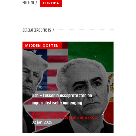
POSTTAG
EUROPA
GERELATEERDE POSTS
MIDDEN-OOSTEN
Iran – tussen massaprotesten en
imperialistische inmenging
door Revolutionair
Communistische Organisatie (RCO)
02 jan 2026