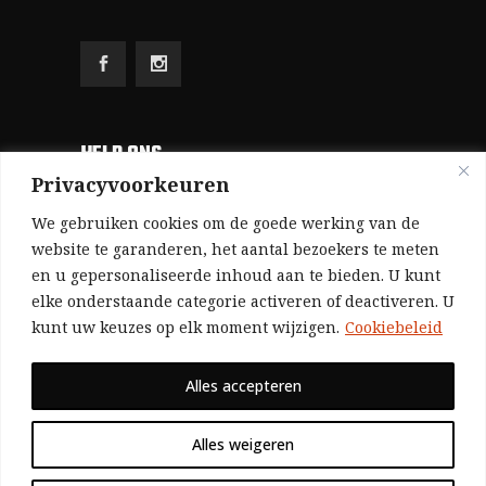
HELP ONS
Privacyvoorkeuren
Aangezien we volledig zelf gefinancierd zijn
We gebruiken cookies om de goede werking van de
(zonder subsidies, zonder commerciële
website te garanderen, het aantal bezoekers te meten
en u gepersonaliseerde inhoud aan te bieden. U kunt
advertenties en zonder rijke sponsors), zijn we
elke onderstaande categorie activeren of deactiveren. U
voor de publicatie van ons tijdschrift uitsluitend
kunt uw keuzes op elk moment wijzigen.
Cookiebeleid
afhankelijk van de financiële steun van onze
sympathisanten.
Alles accepteren
Bij voorbaat dank voor uw solidariteit.
Alles weigeren