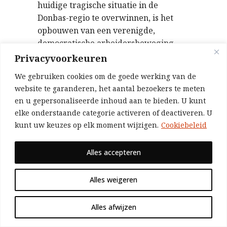
huidige tragische situatie in de
Donbas-regio te overwinnen, is het
opbouwen van een verenigde,
democratische arbeidersbeweging
aan alle kanten, vrij van de druk van
Privacyvoorkeuren
imperialistische blokken. Dit is een
We gebruiken cookies om de goede werking van de
buitengewoon moeilijke taak, maar
website te garanderen, het aantal bezoekers te meten
het is ook de enige echt realistische
en u gepersonaliseerde inhoud aan te bieden. U kunt
taak voor iedereen die een einde wil
elke onderstaande categorie activeren of deactiveren. U
maken aan de barbaarsheid van
kunt uw keuzes op elk moment wijzigen.
Cookiebeleid
oorlog, die de levensomstandigheden
van de arbeidersklasse aan beide
Alles accepteren
zijden van de militaire linies
vernietigt. Het is ook noodzakelijk te
Alles weigeren
begrijpen dat, zonder een sterke,
onafhankelijke arbeidersbeweging,
Alles afwijzen
gebaseerd op een socialistisch
internationalistisch politiek