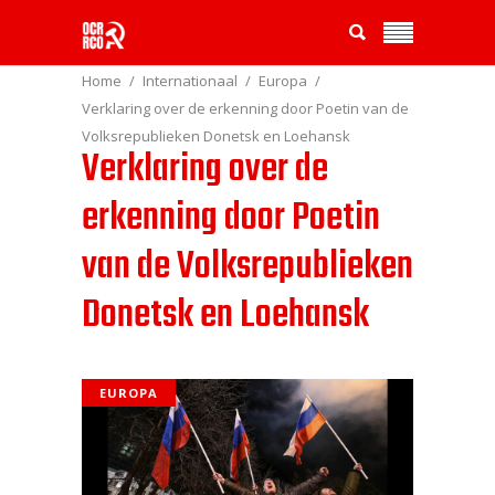
Home
Internationaal
Europa
Verklaring over de erkenning door Poetin van de
Volksrepublieken Donetsk en Loehansk
Verklaring over de
erkenning door Poetin
van de Volksrepublieken
Donetsk en Loehansk
EUROPA