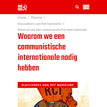
Home
Theorie
Klassiekers van het marxisme
Waarom we een communistische internationale
Waarom we een
nodig hebben
communistische
internationale nodig
hebben
KLASSIEKERS VAN HET MARXISME