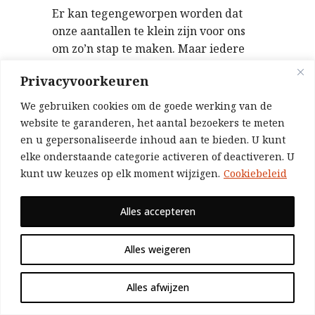
Er kan tegengeworpen worden dat
onze aantallen te klein zijn voor ons
om zo’n stap te maken. Maar iedere
revolutionaire beweging in de
Privacyvoorkeuren
geschiedenis is altijd begonnen als een
kleine en schijnbaar onbeduidende
We gebruiken cookies om de goede werking van de
minderheid.
website te garanderen, het aantal bezoekers te meten
en u gepersonaliseerde inhoud aan te bieden. U kunt
In 1914 waren de krachten waar Lenin
elke onderstaande categorie activeren of deactiveren. U
over beschikte jammerlijk klein. Maar
kunt uw keuzes op elk moment wijzigen.
Cookiebeleid
dat weerhield hem er niet van om de
noodzaak voor een nieuwe
Alles accepteren
communistische internationale te
proclameren. Er waren veel twijfels,
zelfs onder zijn eigen aanhangers,
Alles weigeren
maar de geschiedenis bewees dat hij
gelijk had.
Alles afwijzen
Het is zeker waar dat onze krachten