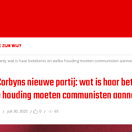
E ZIJN WIJ?
rtij: wat is haar betekenis en welke houding moeten communisten aann
orbyns nieuwe partij: wat is haar be
e houding moeten communisten aan
s
juli 30, 2025
0
65