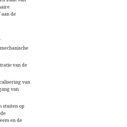
naire
f aan de
e
.
n mechanische
tratie van de
calisering van
rgang van
n stuiten op
 de
teem en de