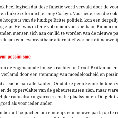
ok heel logisch dat deze functie werd vervuld door de vo
 en linkse reformist Jeremy Corbyn. Voor iedereen die oo
e hoogte is van de huidige Britse politiek, kon een dergeli
ng zijn. Het was in feite volkomen voorspelbaar. Binnen e
nden mensen zich aan om lid te worden van de nieuwe par
brek aan een levensvatbaar alternatief was ook dit nauweli
van pessimisme
ren de zogenaamde linkse krachten in Groot-Brittannië en
l verlamd door een stemming van moedeloosheid en pessi
hts reactie aan alle kanten. Omdat ze geen kennis hebben v
een de oppervlakte van de gebeurtenissen zien, maar ware
lijke radicaliseringsprocessen die plaatsvinden. Dit geldt
 goed als voor ieder ander.
 besluit toejuichen om eindelijk een nieuwe partij op te r