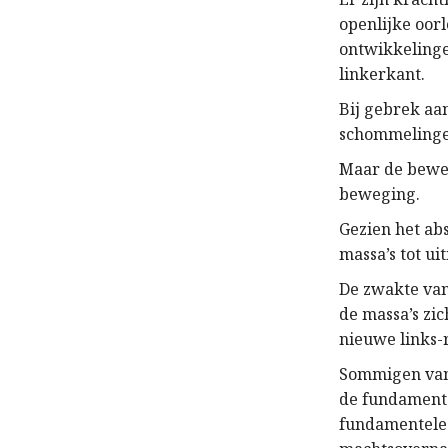
openlijke oorl
ontwikkelingen
linkerkant.
Bij gebrek aan
schommelingen 
Maar de beweg
beweging.
Gezien het abs
massa’s tot ui
De zwakte van
de massa’s zi
nieuwe links-
Sommigen van 
de fundament
fundamentele 