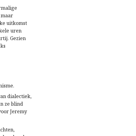
ormalige
k maar
jke uitkomst
nkele uren
tij. Gezien
jks
misme.
an dialectiek,
n ze blind
 voor Jeremy
ichten,