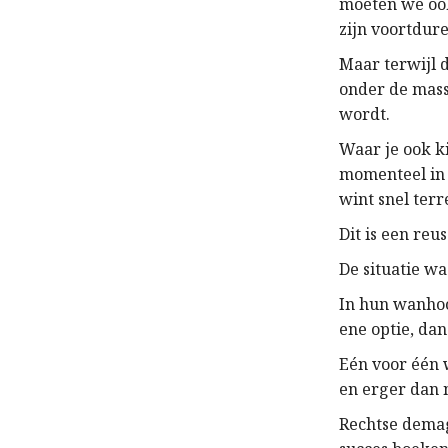
moeten we ook
zijn voortdure
Maar terwijl 
onder de mass
wordt.
Waar je ook k
momenteel in 
wint snel terr
Dit is een reu
De situatie w
In hun wanhoo
ene optie, dan
Eén voor één 
en erger dan 
Rechtse demag