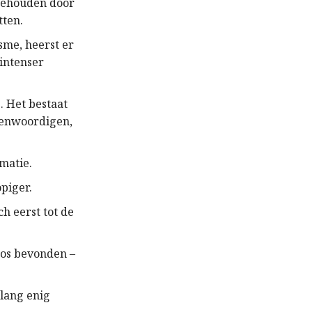
gehouden door
tten.
sme, heerst er
 intenser
. Het bestaat
genwoordigen,
rmatie.
opiger.
h eerst tot de
oos bevonden –
lang enig