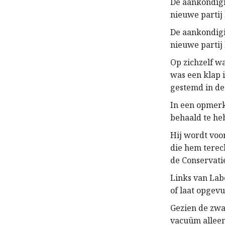
De aankondigi
nieuwe partij
De aankondigi
nieuwe partij
Op zichzelf w
was een klap 
gestemd in de
In een opmerk
behaald te he
Hij wordt voo
die hem terec
de Conservati
Links van Lab
of laat opgev
Gezien de zwa
vacuüm alleen