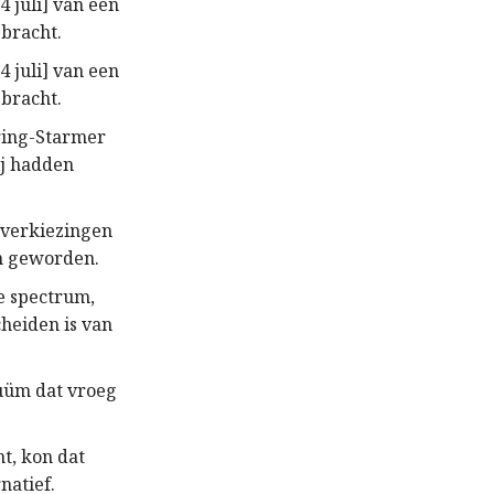
 juli] van een
ebracht.
 juli] van een
ebracht.
ering-Starmer
ij hadden
e verkiezingen
en geworden.
e spectrum,
cheiden is van
cuüm dat vroeg
t, kon dat
natief.