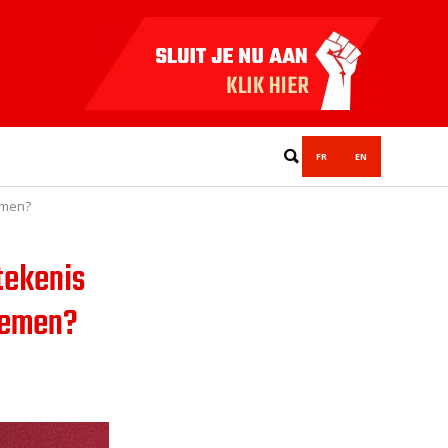
FR
EN
emen?
tekenis
nemen?