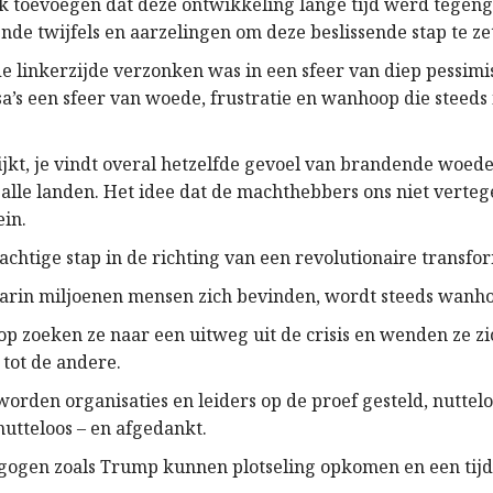
 toevoegen dat deze ontwikkeling lange tijd werd tegen
nde twijfels en aarzelingen om deze beslissende stap te ze
de linkerzijde verzonken was in een sfeer van diep pessimi
a’s een sfeer van woede, frustratie en wanhoop die steeds
ijkt, je vindt overal hetzelfde gevoel van brandende woede
alle landen. Het idee dat de machthebbers ons niet verte
ein.
sachtige stap in de richting van een revolutionaire transfo
aarin miljoenen mensen zich bevinden, wordt steeds wanh
p zoeken ze naar een uitweg uit de crisis en wenden ze zic
 tot de andere.
worden organisaties en leiders op de proef gesteld, nuttel
nutteloos – en afgedankt.
ogen zoals Trump kunnen plotseling opkomen en een tijd