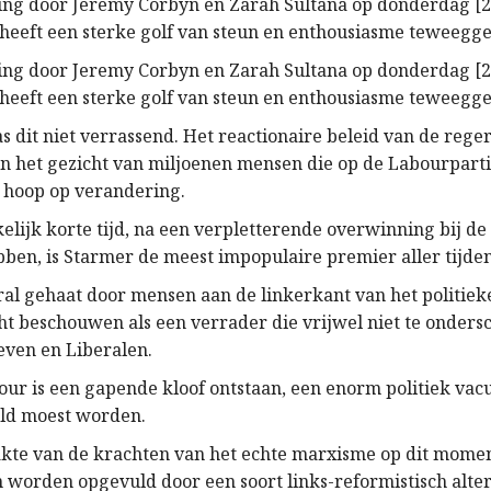
ng door Jeremy Corbyn en Zarah Sultana op donderdag [24
 heeft een sterke golf van steun en enthousiasme teweegg
ng door Jeremy Corbyn en Zarah Sultana op donderdag [24
 heeft een sterke golf van steun en enthousiasme teweegg
as dit niet verrassend. Het reactionaire beleid van de reg
in het gezicht van miljoenen mensen die op de Labourpart
 hoop op verandering.
elijk korte tijd, na een verpletterende overwinning bij d
bben, is Starmer de meest impopulaire premier aller tijd
ral gehaat door mensen aan de linkerkant van het politiek
ht beschouwen als een verrader die vrijwel niet te onders
even en Liberalen.
our is een gapende kloof ontstaan, een enorm politiek va
uld moest worden.
kte van de krachten van het echte marxisme op dit momen
 worden opgevuld door een soort links-reformistisch alter