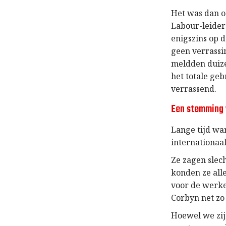
Het was dan o
Labour-leider
enigszins op d
geen verrassi
meldden duize
het totale ge
verrassend.
Een stemming 
Lange tijd wa
internationaa
Ze zagen slec
konden ze all
voor de werke
Corbyn net zo
Hoewel we zijn