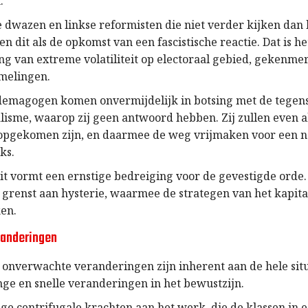
.
e dwazen en linkse reformisten die niet verder kijken dan
ren dit als de opkomst van een fascistische reactie. Dat is h
ing van extreme volatiliteit op electoraal gebied, gekenme
melingen.
demagogen komen onvermijdelijk in botsing met de tegen
alisme, waarop zij geen antwoord hebben. Zij zullen even a
 opgekomen zijn, en daarmee de weg vrijmaken voor een 
ks.
eit vormt een ernstige bedreiging voor de gevestigde orde.
e grenst aan hysterie, waarmee de strategen van het kapita
ken.
randeringen
n onverwachte veranderingen zijn inherent aan de hele situ
nge en snelle veranderingen in het bewustzijn.
ige centrifugale krachten aan het werk, die de klassen in e