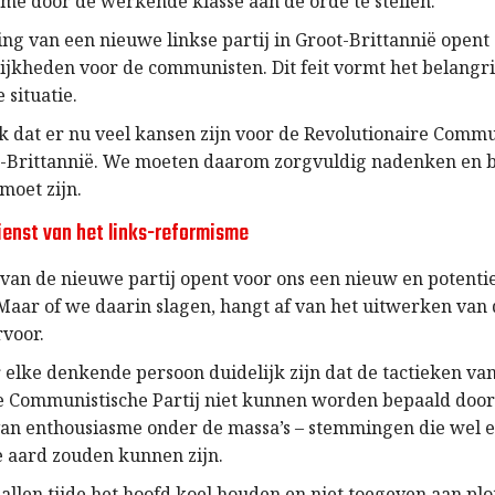
e door de werkende klasse aan de orde te stellen.
ng van een nieuwe linkse partij in Groot-Brittannië opent
jkheden voor de communisten. Dit feit vormt het belangri
 situatie.
jk dat er nu veel kansen zijn voor de Revolutionaire Comm
ot-Brittannië. We moeten daarom zorgvuldig nadenken en b
moet zijn.
ienst van het links-reformisme
 van de nieuwe partij opent voor ons een nieuw en potenti
Maar of we daarin slagen, hangt af van het uitwerken van d
rvoor.
 elke denkende persoon duidelijk zijn dat de tactieken va
e Communistische Partij niet kunnen worden bepaald door 
n enthousiasme onder de massa’s – stemmingen die wel 
 aard zouden kunnen zijn.
allen tijde het hoofd koel houden en niet toegeven aan plo