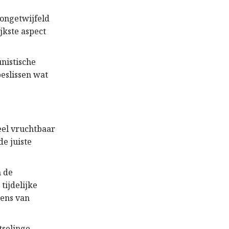
 ongetwijfeld
jkste aspect
unistische
eslissen wat
eel vruchtbaar
e juiste
n de
tijdelijke
eens van
tselinge