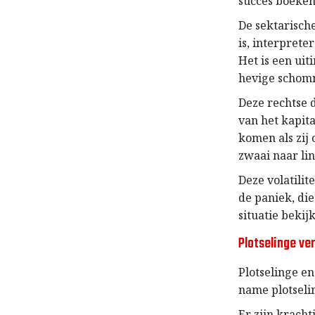
succes boeken
De sektarisch
is, interprete
Het is een uit
hevige schom
Deze rechtse 
van het kapit
komen als zij
zwaai naar lin
Deze volatilit
de paniek, di
situatie bekij
Plotselinge ve
Plotselinge e
name plotseli
Er zijn kracht