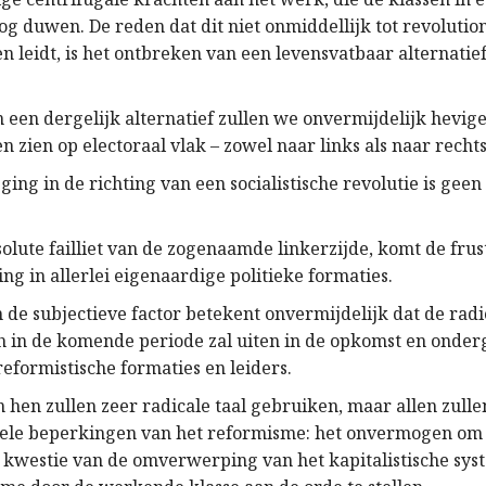
og duwen. De reden dat dit niet onmiddellijk tot revolutio
 leidt, is het ontbreken van een levensvatbaar alternatie
 een dergelijk alternatief zullen we onvermijdelijk hevig
zien op electoraal vlak – zowel naar links als naar rechts
ing in de richting van een socialistische revolutie is gee
olute failliet van de zogenaamde linkerzijde, komt de frus
ting in allerlei eigenaardige politieke formaties.
 de subjectieve factor betekent onvermijdelijk dat de radi
ch in de komende periode zal uiten in de opkomst en onde
reformistische formaties en leiders.
hen zullen zeer radicale taal gebruiken, maar allen zulle
ele beperkingen van het reformisme: het onvermogen om
kwestie van de omverwerping van het kapitalistische sys