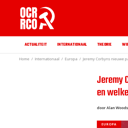
ACTUALITEIT
INTERNATIONAAL
THEORIE
WI
Home
Internationaal
Europa
Jeremy Corbyns nieuwe pa
Jeremy C
en welk
door Alan Wood
EUROPA