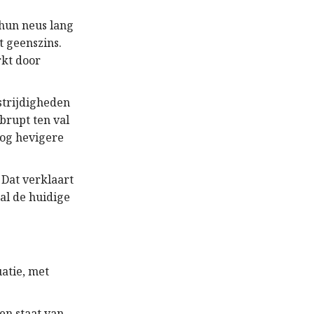
 hun neus lang
et geenszins.
rkt door
strijdigheden
brupt ten val
nog hevigere
 Dat verklaart
al de huidige
atie, met
en staat van