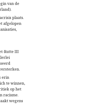
egin van de
rland).
crisis plaats.
et afgelopen
anisaties,
t-Rutte III
lerlei
iseerd
versterken.
 erin
ich te winnen,
itiek op het
en racisme.
eraakt wegens