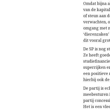
Omdat bijna al
van de kapital
of steun aan d
verwachten, o
omgang met mi
‘dierenzaken’ 
dit vooral gro
De SP is nog 
Ze heeft goed
studiefinanci
superrijken en
een positieve 
hierbij ook d
De partij is e
meebesturen i
partij conces
Het is een vle