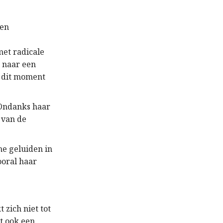
een
met radicale
g naar een
p dit moment
 Ondanks haar
 van de
he geluiden in
ooral haar
 zich niet tot
t ook een