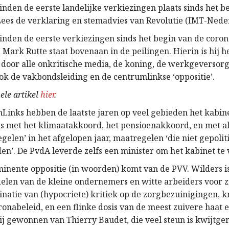
inden de eerste landelijke verkiezingen plaats sinds het b
 Lees de verklaring en stemadvies van Revolutie (IMT-Nede
nden de eerste verkiezingen sinds het begin van de corona
 Mark Rutte staat bovenaan in de peilingen. Hierin is hij h
 door alle onkritische media, de koning, de werkgeversorg
ok de vakbondsleiding en de centrumlinkse ‘oppositie’.
ele artikel
hier
.
Links hebben de laatste jaren op veel gebieden het kabine
ls met het klimaatakkoord, het pensioenakkoord, en met al
elen’ in het afgelopen jaar, maatregelen ‘die niet gepolit
n’. De PvdA leverde zelfs een minister om het kabinet te 
inente oppositie (in woorden) komt van de PVV. Wilders is
elen van de kleine ondernemers en witte arbeiders voor z
natie van (hypocriete) kritiek op de zorgbezuinigingen, kr
onabeleid, en een flinke dosis van de meest zuivere haat 
hij gewonnen van Thierry Baudet, die veel steun is kwijtg