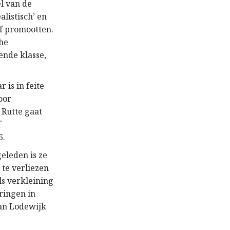
el van de
listisch’ en
lf promootten.
che
nde klasse,
 is in feite
oor
 Rutte gaat
f
6.
geleden is ze
 te verliezen
ls verkleining
ringen in
an Lodewijk