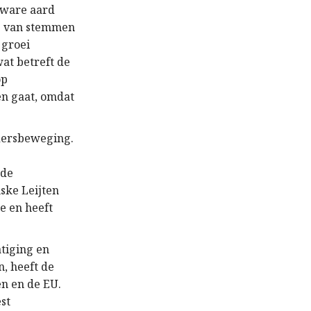
e ware aard
ing van stemmen
 groei
at betreft de
op
ten gaat, omdat
idersbeweging.
 de
nske Leijten
e en heeft
atiging en
, heeft de
en en de EU.
est