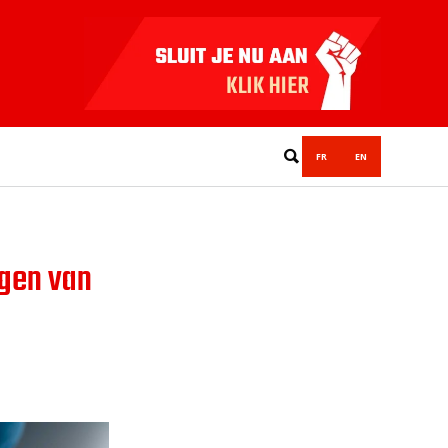
FR
EN
ngen van