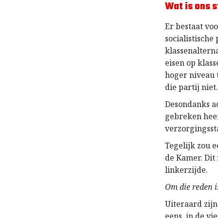
Wat is ons 
Er bestaat voo
socialistische
klassenalterna
eisen op klas
hoger niveau 
die partij niet
Desondanks ac
gebreken heef
verzorgingssta
Tegelijk zou e
de Kamer. Dit
linkerzijde.
Om die reden i
Uiteraard zij
eens in de vi