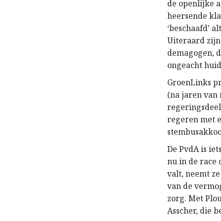
de openlijke a
heersende klas
‘beschaafd’ al
Uiteraard zijn
demagogen, di
ongeacht huid
GroenLinks pre
(na jaren van
regeringsdeel
regeren met e
stembusakkoor
De PvdA is iet
nu in de race
valt, neemt z
van de vermog
zorg. Met Plo
Asscher, die b