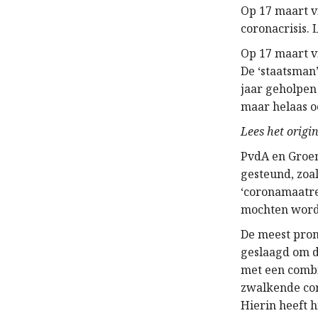
Op 17 maart v
coronacrisis.
Op 17 maart vi
De ‘staatsman’
jaar geholpen
maar helaas o
Lees het origin
PvdA en Groen
gesteund, zoa
‘coronamaatreg
mochten worde
De meest prom
geslaagd om d
met een combi
zwalkende cor
Hierin heeft 