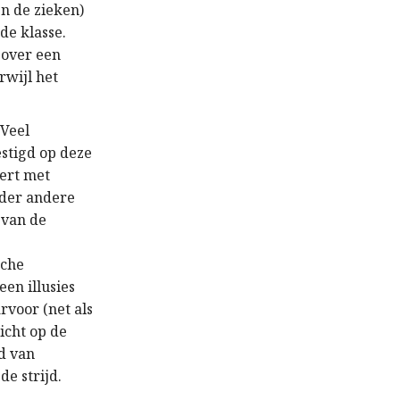
n de zieken)
de klasse.
 over een
rwijl het
 Veel
estigd op deze
ert met
nder andere
 van de
sche
en illusies
rvoor (net als
richt op de
d van
de strijd.