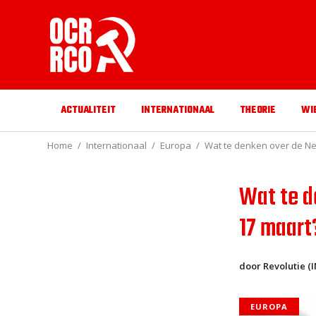
ACTUALITEIT
INTERNATIONAAL
THEORIE
WI
Home
Internationaal
Europa
Wat te denken over de Ne
Wat te d
17 maart
door Revolutie 
EUROPA