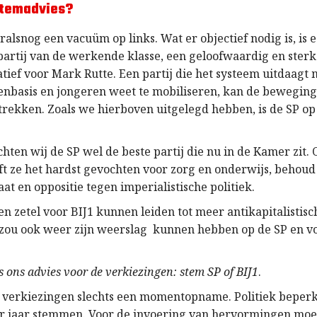
stemadvies?
ralsnog een vacuüm op links. Wat er objectief nodig is, is 
 partij van de werkende klasse, een geloofwaardig en sterk
tief voor Mark Rutte. Een partij die het systeem uitdaagt 
senbasis en jongeren weet te mobiliseren, kan de bewegin
trekken. Zoals we hierboven uitgelegd hebben, is de SP o
.
hten wij de SP wel de beste partij die nu in de Kamer zit.
t ze het hardst gevochten voor zorg en onderwijs, behoud
at en oppositie tegen imperialistische politiek.
en zetel voor BIJ1 kunnen leiden tot meer antikapitalistisc
 zou ook weer zijn weerslag kunnen hebben op de SP en v
s ons advies voor de verkiezingen: stem SP of BIJ1
.
n verkiezingen slechts een momentopname. Politiek beperkt
er jaar stemmen. Voor de invoering van hervormingen moe