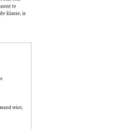
nent te
e klasse, is
de
emand wint,