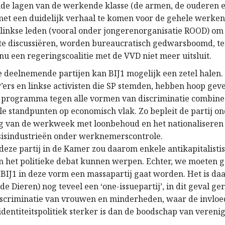
e lagen van de werkende klasse (de armen, de ouderen e
 met een duidelijk verhaal te komen voor de gehele werken
linkse leden (vooral onder jongerenorganisatie ROOD) om
te discussiëren, worden bureaucratisch gedwarsboomd, te
nu een regeringscoalitie met de VVD niet meer uitsluit.
 deelnemende partijen kan BIJ1 mogelijk een zetel halen.
’ers en linkse activisten die SP stemden, hebben hoop gev
en programma tegen alle vormen van discriminatie combine
le standpunten op economisch vlak. Zo bepleit de partij o
g van de werkweek met loonbehoud en het nationaliseren
isindustrieën onder werknemerscontrole.
deze partij in de Kamer zou daarom enkele antikapitalisti
n het politieke debat kunnen werpen. Echter, we moeten ge
 BIJ1 in deze vorm een massapartij gaat worden. Het is daa
 de Dieren) nog teveel een ‘one-issuepartij’, in dit geval ge
discriminatie van vrouwen en minderheden, waar de invloe
dentiteitspolitiek sterker is dan de boodschap van verenig