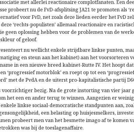
ssociatie met allerlei reactionaire complotfanaten. Een de
se probeert nu de FvD-afsplitsing JA21 te promoten als ‘rea
ternatief voor FvD, net zoals deze lieden eerder het FvD ze
 deze ‘rechts-populisten’ allemaal reactionaire en racistis
e geen oplossing hebben voor de problemen van de werke
skleur of geloof.
senteert nu wellicht enkele strijdbare linkse punten, maar
 matiging en steun aan het kabinet) aan het voorsorteren v
name in een nieuwe breed kabinet-Rutte IV. Het hoopt dat
en ‘progressief motorblok’ en roept op tot een ‘progressie
d’ met de PvdA en de uiterst pro-kapitalistische partij D6
s voorzichtiger bezig. Na de grote instorting van vier jaar 
 om het een en ander terug te winnen. Aangezien er weinig
e enkele linkse sociaal-democratische standpunten aan, zoa
ensongelijkheid, een belasting op huisjesmelkers, investe
umen probeert men van het besmette imago af te komen v
etrokken was bij de toeslagenaffaire.