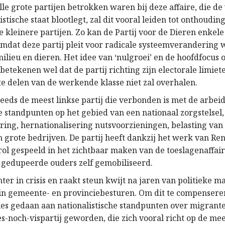
le grote partijen betrokken waren bij deze affaire, die d
istische staat blootlegt, zal dit vooral leiden tot onthoud
e kleinere partijen. Zo kan de Partij voor de Dieren enkele
mdat deze partij pleit voor radicale systeemverandering w
lieu en dieren. Het idee van ‘nulgroei’ en de hoofdfocus 
betekenen wel dat de partij richting zijn electorale limie
te delen van de werkende klasse niet zal overhalen.
steeds de meest linkse partij die verbonden is met de arbe
e standpunten op het gebied van een nationaal zorgstelsel,
ering, hernationalisering nutsvoorzieningen, belasting van
 grote bedrijven. De partij heeft dankzij het werk van Re
rol gespeeld in het zichtbaar maken van de toeslagenaffair
e gedupeerde ouders zelf gemobiliseerd.
chter in crisis en raakt steun kwijt na jaren van politieke m
n gemeente- en provinciebesturen. Om dit te compenseren
sies gedaan aan nationalistische standpunten over migrant
es-noch-vispartij geworden, die zich vooral richt op de me