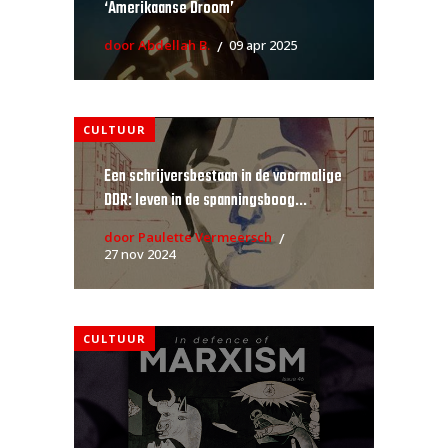
‘Amerikaanse Droom’
door Abdellah B.
09 apr 2025
CULTUUR
Een schrijversbestaan in de voormalige
DDR: leven in de spanningsboog...
door Paulette Vermeersch
27 nov 2024
CULTUUR