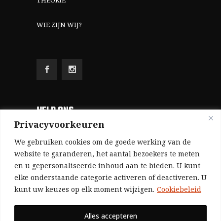
WIE ZIJN WIJ?
HELP ONS
Privacyvoorkeuren
Aangezien we volledig zelf gefinancierd zijn
We gebruiken cookies om de goede werking van de
(zonder subsidies, zonder commerciële
website te garanderen, het aantal bezoekers te meten
en u gepersonaliseerde inhoud aan te bieden. U kunt
advertenties en zonder rijke sponsors), zijn we
elke onderstaande categorie activeren of deactiveren. U
voor de publicatie van ons tijdschrift uitsluitend
kunt uw keuzes op elk moment wijzigen.
Cookiebeleid
afhankelijk van de financiële steun van onze
sympathisanten.
Alles accepteren