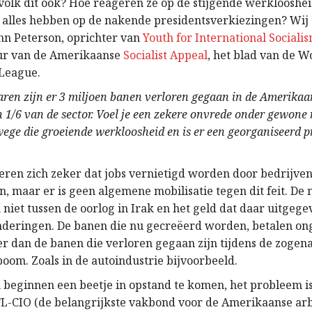
olk dit ook? Hoe reageren ze op de stijgende werklooshe
it alles hebben op de nakende presidentsverkiezingen? Wij
hn Peterson, oprichter van
Youth for International Sociali
ur van de Amerikaanse
Socialist Appeal
, het blad van de 
 League.
aren zijn er 3 miljoen banen verloren gegaan in de Amerikaan
aan 1/6 van de sector. Voel je een zekere onvrede onder gewon
ege die groeiende werkloosheid en is er een georganiseerd p
eren zich zeker dat jobs vernietigd worden door bedrijve
, maar er is geen algemene mobilisatie tegen dit feit. De
 niet tussen de oorlog in Irak en het geld dat daar uitgeg
deringen. De banen die nu gecreëerd worden, betalen on
r dan de banen die verloren gegaan zijn tijdens de zoge
oom. Zoals in de autoindustrie bijvoorbeeld.
beginnen een beetje in opstand te komen, het probleem is
FL-CIO (de belangrijkste vakbond voor de Amerikaanse arb