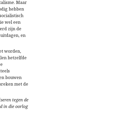
talisme. Maar
nodig hebben
ocialistisch
ie wel een
erd zijn de
 uitdagen, en
oet worden,
llen hetzelfde
ze
teels
nen bouwen
 breken met de
iseren tegen de
d in die oorlog