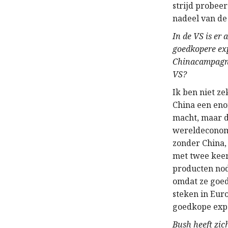
strijd probee
nadeel van de
In de VS is er 
goedkopere exp
Chinacampagne
VS?
Ik ben niet z
China een eno
macht, maar d
wereldeconomi
zonder China,
met twee keer
producten nod
omdat ze goed
steken in Eur
goedkope exp
Bush heeft zic