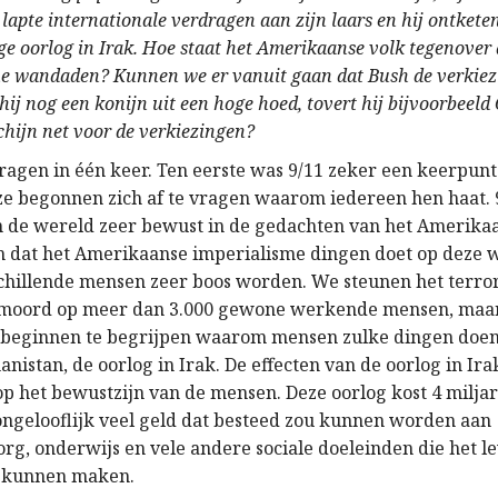
 lapte internationale verdragen aan zijn laars en hij ontkete
e oorlog in Irak. Hoe staat het Amerikaanse volk tegenover 
che wandaden? Kunnen we er vanuit gaan dat Bush de verkiez
t hij nog een konijn uit een hoge hoed, tovert hij bijvoorbeel
hijn net voor de verkiezingen?
vragen in één keer. Ten eerste was 9/11 zeker een keerpunt
e begonnen zich af te vragen waarom iedereen hen haat. 9
n de wereld zeer bewust in de gedachten van het Amerikaa
ch dat het Amerikaanse imperialisme dingen doet op deze 
hillende mensen zeer boos worden. We steunen het terror
e moord op meer dan 3.000 gewone werkende mensen, maa
eginnen te begrijpen waarom mensen zulke dingen doen.
anistan, de oorlog in Irak. De effecten van de oorlog in I
op het bewustzijn van de mensen. Deze oorlog kost 4 miljar
 ongelooflijk veel geld dat besteed zou kunnen worden aan
rg, onderwijs en vele andere sociale doeleinden die het l
 kunnen maken.