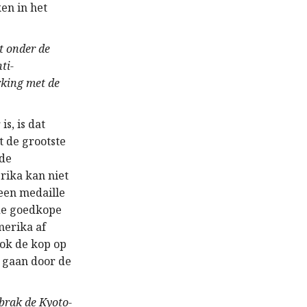
en in het
dt onder de
ti-
king met de
s, is dat
t de grootste
 de
rika kan niet
een medaille
 de goedkope
merika af
ook de kop op
 gaan door de
rbrak de Kyoto-