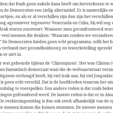
nken dat Bush geen enkele kans heeft om herverkozen te
ijn de Democraten een zielig alternatief. Er is nauwelijks e
rtijen, en als er al verschillen zijn dan zijn het verschillen 
 nog agressiever tegenover Venezuela en Cuba, hij wil nog 
 Irak sturen enzovoort. Wanneer men geconfronteerd wor
 er veel mensen die denken: “Waarom zouden we veranderen,
.” De Democraten bieden geen echt programma, zelfs het 
 verband met gezondheidszorg en tewerkstelling spreekt
n er niet in.
r wat gebeurde tijdens de ‘Clintonjaren’. Het was Clinton
een fantastisch democraat was) die de welvaartsstaat verni
uitgaven verhoogd heeft, hij viel Irak aan, hij viel Joegosla
 is geen echt verschil. Dat is de hoofdreden waarom het nie
uitslag te voorspellen. Een andere reden is dat zoals beken
zingen gefraudeerd werd. De laatste reden is dat er in Am
 De verkiezingsuitslag is dus ook sterk afhankelijk van de 
 de mensen komen die komen stemmen. De meeste mensen