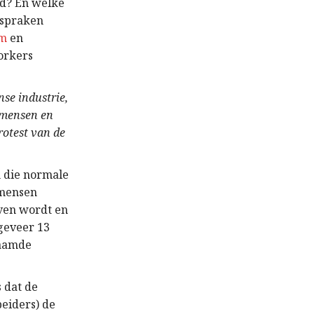
id? En welke
 spraken
sm
en
Workers
se industrie,
e mensen en
rotest van de
n die normale
 mensen
even wordt en
geveer 13
naamde
 dat de
eiders) de