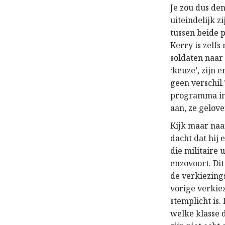
Je zou dus de
uiteindelijk z
tussen beide pa
Kerry is zelfs
soldaten naar
‘keuze’, zijn
geen verschil
programma in
aan, ze gelove
Kijk maar naa
dacht dat hij 
die militaire 
enzovoort. Dit
de verkiezings
vorige verkie
stemplicht is.
welke klasse