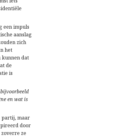
mst iets
identiële
ug een impuls
tische aanslag
zouden zich
en het
u kunnen dat
dat de
tie is
 bijvoorbeeld
gne en wat is
 partij, maar
spireerd door
 zoverre ze