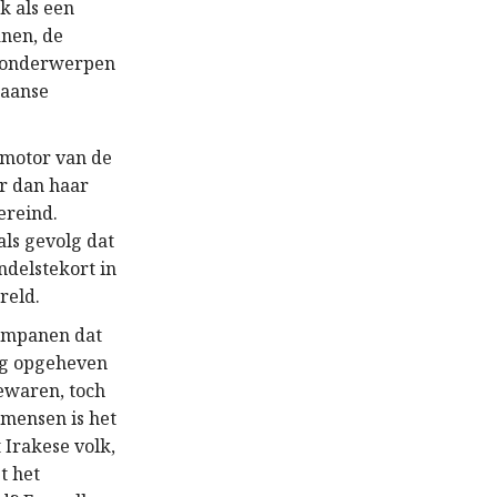
k als een
anen, de
e onderwerpen
kaanse
 motor van de
r dan haar
ereind.
ls gevolg dat
ndelstekort in
reld.
kompanen dat
ing opgeheven
ewaren, toch
 mensen is het
 Irakese volk,
t het