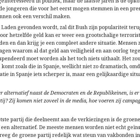
 geïnteresseerd in politiek, maar de laatste jaren is de opko
 de jongeren die voor het eerst mogen stemmen in een pres
nnen ook een verschil maken.
 Laden gevonden wordt, zal dit Bush zijn populariteit ter
oor hetzelfde geld kan er weer een grootschalige terroris
en en dan krijg je een compleet andere situatie. Mensen 
agen waarom al dat geld aan veiligheid en aan oorlog teg
spendeerd moet worden als het toch niets uithaalt. Het zo
e komt zoals die in Spanje, wellicht niet zo dramatisch, om
tie in Spanje iets scherper is, maar een gelijkaardige situa
er alternatief naast de Democraten en de Republikeinen, is er
tij? Zij komen niet zoveel in de media, hoe voeren zij campa
tste partij die deelneemt aan de verkiezingen is de groene
ht een alternatief. De meeste mensen worden niet echt geïn
kreeg de groene partij redelijk wat steun van vakbonden in