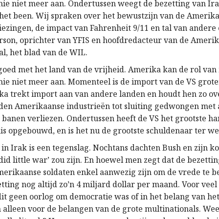
e niet meer aan. Ondertussen weegt de bezetting van Ira
 het been. Wij spraken over het bewustzijn van de Amerik
ezingen, de impact van Fahrenheit 9/11 en tal van ander
rson, oprichter van YFIS en hoofdredacteur van de Ameri
al, het blad van de WIL.
 goed met het land van de vrijheid. Amerika kan de rol van
e niet meer aan. Momenteel is de import van de VS grote
ka trekt import aan van andere landen en houdt hen zo ov
en Amerikaanse industrieën tot sluiting gedwongen met a
 banen verliezen. Ondertussen heeft de VS het grootste ha
is opgebouwd, en is het nu de grootste schuldenaar ter we
 in Irak is een tegenslag. Nochtans dachten Bush en zijn 
did little war’ zou zijn. En hoewel men zegt dat de bezett
Amerikaanse soldaten enkel aanwezig zijn om de vrede te b
tting nog altijd zo’n 4 miljard dollar per maand. Voor veel
dit geen oorlog om democratie was of in het belang van het
 alleen voor de belangen van de grote multinationals. Wee