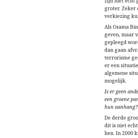
zijn niet echt
groter. Zeker
verkiezing ku
Als Osama Bin
geven, maar v
gepleegd word
dan gaan afvr
terrorisme ge
er een situati
algemene situa
mogelijk.
Is er geen and
een groene par
hun aanhang?
De derde groo
dit is niet ec
hen. In 2000 