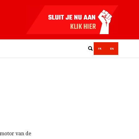
FR
EN
 motor van de