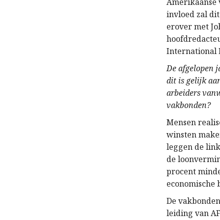
Amerikaanse v
invloed zal d
erover met Jo
hoofdredacte
International
De afgelopen j
dit is gelijk 
arbeiders vanw
vakbonden?
Mensen realis
winsten maken
leggen de link
de loonvermin
procent minde
economische b
De vakbonden 
leiding van A