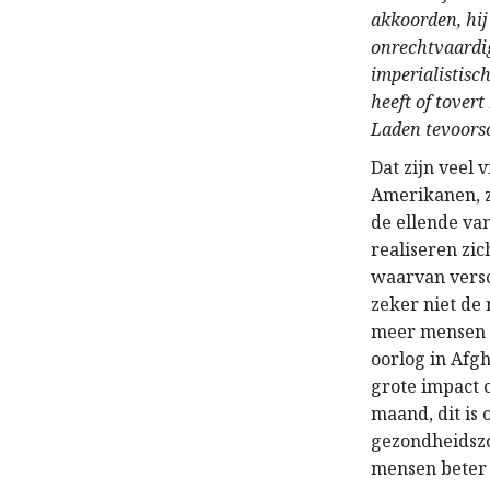
akkoorden, hij
onrechtvaardig
imperialistis
heeft of tover
Laden tevoorsc
Dat zijn veel 
Amerikanen, z
de ellende va
realiseren zi
waarvan versc
zeker niet d
meer mensen b
oorlog in Afgh
grote impact 
maand, dit is
gezondheidszo
mensen beter