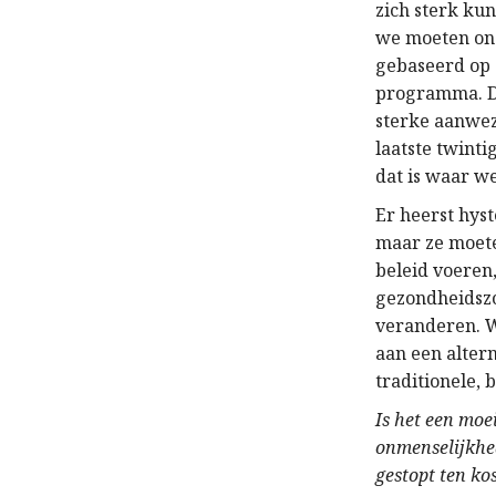
zich sterk ku
we moeten ons
gebaseerd op 
programma. De
sterke aanwez
laatste twinti
dat is waar w
Er heerst hys
maar ze moeten
beleid voeren
gezondheidszo
veranderen. 
aan een alter
traditionele, 
Is het een moe
onmenselijkhed
gestopt ten ko