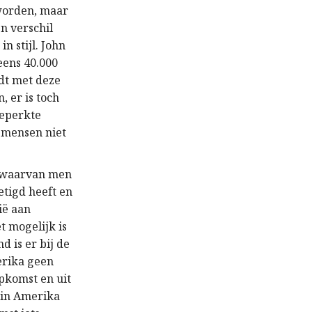
 worden, maar
en verschil
in stijl. John
eens 40.000
dt met deze
 er is toch
beperkte
 mensen niet
 (waarvan men
etigd heeft en
vië aan
t mogelijk is
d is er bij de
erika geen
opkomst en uit
 in Amerika