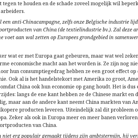
rt tegen te houden en de schade zoveel mogelijk wil beperk
 arbeiders.
al een anti-Chinacampagne, zelfs onze Belgische industrie lij
ortproducten van China (de textielindustrie bv.). Zal deze an
 voet aan wal zetten op Europees grondgebied in samenwer
eker wat er met Europa gaat gebeuren, maar wat wel zeker i
rme economische macht aan het worden is. Ze zijn nog nie
oor hun consumptiegedrag hebben ze een groot effect op
e. Ook al is het handelstekort met Amerika zo groot, Ame
 omdat China ook hun economie op gang houdt. Het is dus 
zijdes: langs de ene kant hebben ze de Chinese markt en
ig, maar aan de andere kant neemt China markten van A
kopere producten leveren. Uiteindelijk zal dit probleem 
opa. Zeker als ook in Europa meer en meer banen verloren
ortproducten van China.
h niet erg populair gemaakt tijdens zijn ambtstermijn, hij ve