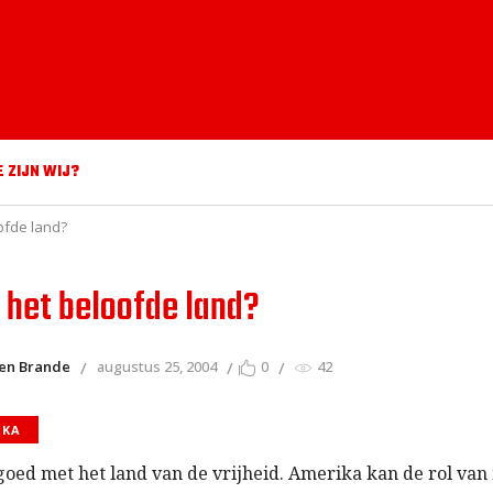
E ZIJN WIJ?
ofde land?
 het beloofde land?
den Brande
augustus 25, 2004
0
42
IKA
 goed met het land van de vrijheid. Amerika kan de rol van