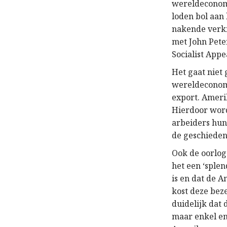
wereldeconomi
loden bol aan
nakende verki
met John Pete
Socialist Appe
Het gaat niet
wereldeconomi
export. Ameri
Hierdoor word
arbeiders hun
de geschieden
Ook de oorlog
het een ‘splen
is en dat de 
kost deze beze
duidelijk dat 
maar enkel en