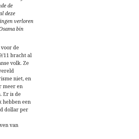
nde de
al deze
ingen verloren
d Osama bin
 voor de
/11 bracht al
nse volk. Ze
wereld
isme niet, en
r meer en
 Er is de
rak hebben een
d dollar per
even van