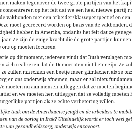
nnen maken tegenover de twee grote partijen van het kapi
 concentreren op het feit dat we een heel nieuwe partij 
de vakbonden met een arbeidersklasseperspectief en een s
ze moet gecreëerd worden op basis van de vakbonden, d
igheid hebben in Amerika, ondanks het feit dat ze genege
g jaar. Ze zijn de enige kracht die de grote partijen kunnen
e ons op moeten focussen.
terie op dit moment, iedereen vindt dat Bush verslagen m
 zich realiseren dat de Democraten niet beter zijn. Ze zu
, ze zullen misschien een beetje meer glimlachen als ze on
rg en ons onderwijs afnemen, maar er zal niets fundamen
We moeten nu aan mensen uitleggen dat ze moeten begin
natief en we moeten hen uitleggen dat ze volledig moeten
burgerlijke partijen als ze echte verbetering willen.
ilijke taak om de Amerikaanse jeugd en de arbeiders te mobil
en van de oorlog in Irak? Uiteindelijk wordt er toch veel gel
ste van gezondheidszorg, onderwijs enzovoort.