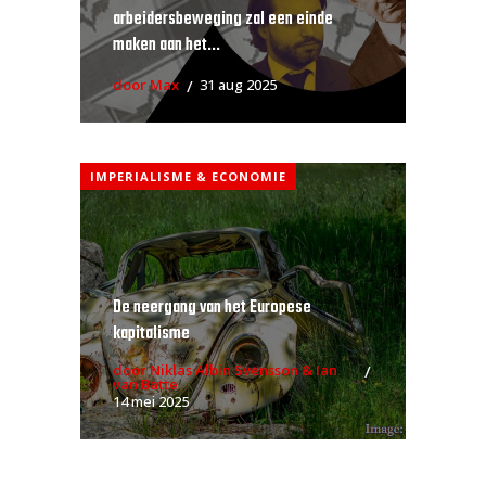
arbeidersbeweging zal een einde
maken aan het...
door Max
31 aug 2025
IMPERIALISME & ECONOMIE
De neergang van het Europese
kapitalisme
door Niklas Albin Svensson & Ian
van Batte
14 mei 2025