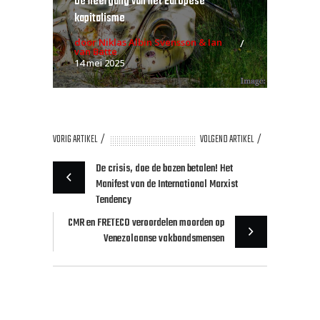
De neergang van het Europese
kapitalisme
door Niklas Albin Svensson & Ian
van Batte
14 mei 2025
VORIG ARTIKEL
VOLGEND ARTIKEL
De crisis, doe de bazen betalen! Het
Manifest van de International Marxist
Tendency
CMR en FRETECO veroordelen moorden op
Venezolaanse vakbondsmensen