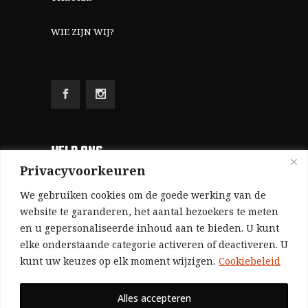
WIE ZIJN WIJ?
HELP ONS
Privacyvoorkeuren
Aangezien we volledig zelf gefinancierd zijn
We gebruiken cookies om de goede werking van de
(zonder subsidies, zonder commerciële
website te garanderen, het aantal bezoekers te meten
en u gepersonaliseerde inhoud aan te bieden. U kunt
advertenties en zonder rijke sponsors), zijn we
elke onderstaande categorie activeren of deactiveren. U
voor de publicatie van ons tijdschrift uitsluitend
kunt uw keuzes op elk moment wijzigen.
Cookiebeleid
afhankelijk van de financiële steun van onze
sympathisanten.
Alles accepteren