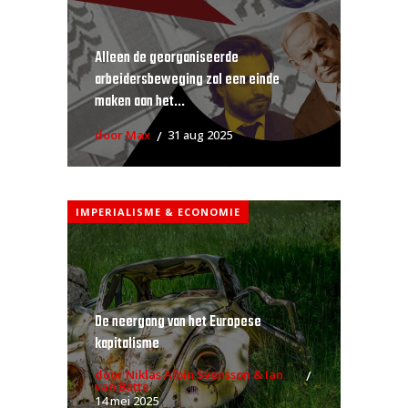
Alleen de georganiseerde
arbeidersbeweging zal een einde
maken aan het...
door Max
31 aug 2025
IMPERIALISME & ECONOMIE
De neergang van het Europese
kapitalisme
door Niklas Albin Svensson & Ian
van Batte
14 mei 2025