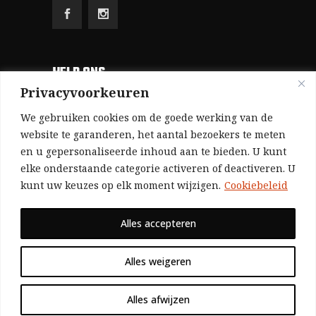
HELP ONS
Privacyvoorkeuren
Aangezien we volledig zelf gefinancierd zijn
We gebruiken cookies om de goede werking van de
(zonder subsidies, zonder commerciële
website te garanderen, het aantal bezoekers te meten
en u gepersonaliseerde inhoud aan te bieden. U kunt
advertenties en zonder rijke sponsors), zijn we
elke onderstaande categorie activeren of deactiveren. U
voor de publicatie van ons tijdschrift uitsluitend
kunt uw keuzes op elk moment wijzigen.
Cookiebeleid
afhankelijk van de financiële steun van onze
sympathisanten.
Alles accepteren
Bij voorbaat dank voor uw solidariteit.
Alles weigeren
Alles afwijzen