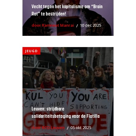
Vecht tegen het kapitalisme om “Brain
Rot” te bestrijden!
door Ramneet Manrai
10 dec 2025
JEUGD
Leuven: strijdbare
solidariteitsbetoging voor de Flotilla
door RCO Leuven
05 okt 2025