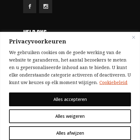
HELP ONS
Privacyvoorkeuren
Aangezien we volledig zelf gefinancierd zijn
We gebruiken cookies om de goede werking van de
(zonder subsidies, zonder commerciële
website te garanderen, het aantal bezoekers te meten
en u gepersonaliseerde inhoud aan te bieden. U kunt
advertenties en zonder rijke sponsors), zijn we
elke onderstaande categorie activeren of deactiveren. U
voor de publicatie van ons tijdschrift uitsluitend
kunt uw keuzes op elk moment wijzigen.
Cookiebeleid
afhankelijk van de financiële steun van onze
sympathisanten.
Alles accepteren
Bij voorbaat dank voor uw solidariteit.
Alles weigeren
Alles afwijzen