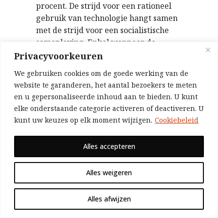
procent. De strijd voor een rationeel
gebruik van technologie hangt samen
met de strijd voor een socialistische
samenleving. Enkel wanneer de
productiemiddelen in handen zijn van
Privacyvoorkeuren
de 99 procent en onder democratische
We gebruiken cookies om de goede werking van de
controle staan, zullen we de situatie
website te garanderen, het aantal bezoekers te meten
kunnen rechttrekken.
en u gepersonaliseerde inhoud aan te bieden. U kunt
Het hedendaagse technologische
elke onderstaande categorie activeren of deactiveren. U
potentieel is bijna oneindig. De kennis
kunt uw keuzes op elk moment wijzigen.
Cookiebeleid
bestaat om de grootste problemen van
onze tijd aan te pakken. De
Alles accepteren
mogelijkheid is er om op een enorm
fijnmazige manier goederen
Alles weigeren
democratisch te verdelen. De nodige
groene technieken bestaan om de
Alles afwijzen
klimaatcrisis tegen te gaan, er is enkel
een massale en geplande input via