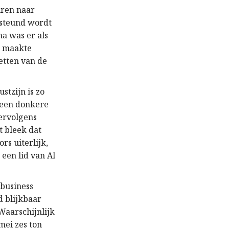
iren naar
rsteund wordt
a was er als
r maakte
etten van de
tzijn is zo
 een donkere
vervolgens
t bleek dat
s uiterlijk,
een lid van Al
 business
d blijkbaar
 Waarschijnlijk
mei zes ton