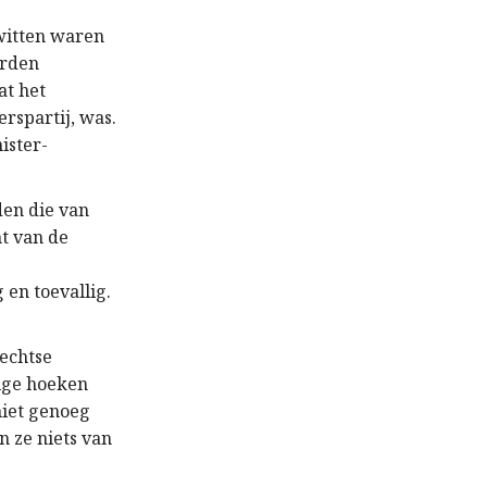
lwitten waren
erden
at het
rspartij, was.
ister-
den die van
t van de
 en toevallig.
rechtse
mige hoeken
niet genoeg
 ze niets van