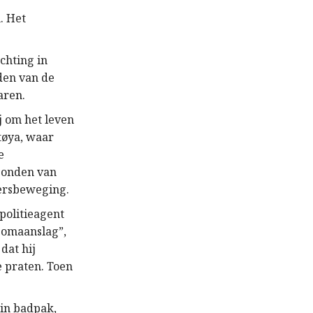
. Het
chting in
den van de
aren.
 om het leven
tøya, waar
e
bonden van
dersbeweging.
 politieagent
bomaanslag”,
dat hij
e praten. Toen
in badpak,