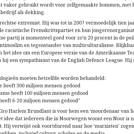
at vaker gebruikt wordt voor zelfgemaakte bommen, met 
 bedrijf als dekking.
 rechtse extremist. Hij was tot in 2007 vermoedelijk tien ja
 de racistische Fremskrittspartiet en hun jongerenorganisa
e partij is momenteel goed voor zo’n 20 procent in de peil
antimoslim en tegenstander van multiculturalisme. Blijkbaa
 het idee om een Europese versie van de Amerikaanse Tea
s hij een sympathisant van de English Defence League. Hij 
eologieën moeten hetzelfde worden behandeld:
e heeft 300 miljoen mensen gedood
sme heeft 100 miljoen mensen gedood
heeft 6-20 miljoen mensen gedood”
ro Harlem Brundlant is voor hem een ‘moordenaar van he
t idee dat iedereen die in Noorwegen woont een Noor is 
t. Hij verwijst ook voortdurend naar hoe ‘marxisten’ zoge
hebben, inclusief cultuur, scholen en de media.