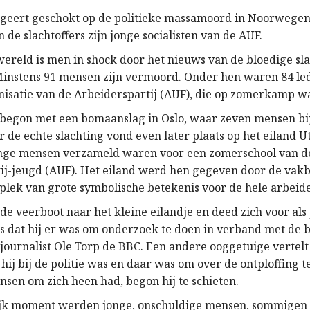
geert geschokt op de politieke massamoord in Noorwegen
de slachtoffers zijn jonge socialisten van de AUF.
wereld is men in shock door het nieuws van de bloedige sla
nstens 91 mensen zijn vermoord. Onder hen waren 84 le
isatie van de Arbeiderspartij (AUF), die op zomerkamp w
begon met een bomaanslag in Oslo, waar zeven mensen bij
de echte slachting vond even later plaats op het eiland U
nge mensen verzameld waren voor een zomerschool van d
ij-jeugd (AUF). Het eiland werd hen gegeven door de vak
n plek van grote symbolische betekenis voor de hele arbei
 de veerboot naar het kleine eilandje en deed zich voor als
s dat hij er was om onderzoek te doen in verband met de 
journalist Ole Torp de BBC. Een andere ooggetuige vertelt 
ij bij de politie was en daar was om over de ontploffing t
nsen om zich heen had, begon hij te schieten.
ijk moment werden jonge, onschuldige mensen, sommigen 