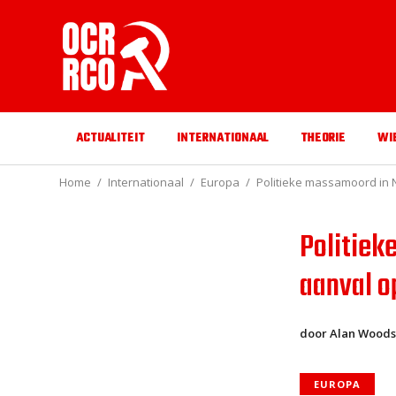
ACTUALITEIT
INTERNATIONAAL
THEORIE
WI
Home
Internationaal
Europa
Politieke massamoord in 
Politiek
aanval o
door Alan Wood
EUROPA