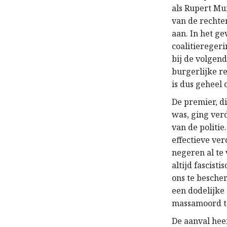
als Rupert Mu
van de rechte
aan. In het g
coalitieregeri
bij de volgen
burgerlijke r
is dus geheel 
De premier, d
was, ging ver
van de politie
effectieve ver
negeren al te 
altijd fascist
ons te besche
een dodelijke
massamoord te
De aanval hee