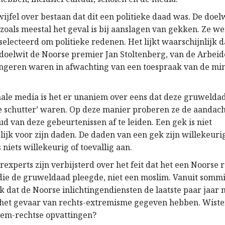
wijfel over bestaan dat dit een politieke daad was. De doe
, zoals meestal het geval is bij aanslagen van gekken. Ze w
electeerd om politieke redenen. Het lijkt waarschijnlijk d
 doelwit de Noorse premier Jan Stoltenberg, van de Arbeide
geren waren in afwachting van een toespraak van de min
nale media is het er unaniem over eens dat deze gruwelda
e schutter’ waren. Op deze manier proberen ze de aandach
ud van deze gebeurtenissen af te leiden. Een gek is niet
jk voor zijn daden. De daden van een gek zijn willekeurig
niets willekeurig of toevallig aan.
experts zijn verbijsterd over het feit dat het een Noorse 
 die de gruweldaad pleegde, niet een moslim. Vanuit som
k dat de Noorse inlichtingendiensten de laatste paar jaar 
het gevaar van rechts-extremisme gegeven hebben. Wisten
eem-rechtse opvattingen?