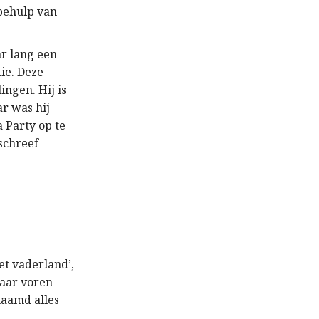
behulp van
ar lang een
tie. Deze
ingen. Hij is
r was hij
 Party op te
schreef
t vaderland’,
naar voren
naamd alles