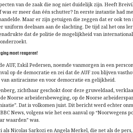
specten van de zaak die nog niet duidelijk zijn. Heeft Breivi
f was er meer dan één schutter? In eerste instantie had m
 handelde. Maar er zijn getuigen die zeggen dat er ook ten
 uniform deelnam aan de slachting. De tijd zal het ons ler
enadrukte dat de politie de mogelijkheid van internationa
 onderzoekt.
ging moet reageren!
 de AUF, Eskil Pedersen, noemde vanmorgen in een perscon
nval op de democratie en zei dat de AUF zou blijven vasth
van antiracisme en voor democratie en gelijkheid.
enberg, zichtbaar geschokt door deze gruweldaad, verklaar
 de Noorse arbeidersbeweging, op de Noorse arbeiderspart
satie”. Dat is volkomen juist. Dit bericht werd echter onm
BBC News, volgens wie het een aanval op “Noorwegens po
aar waarden” was.
ci als Nicolas Sarkozi en Angela Merkel, die net als de per