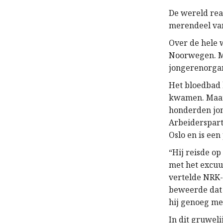
De wereld rea
merendeel van 
Over de hele 
Noorwegen. Mi
jongerenorgan
Het bloedbad 
kwamen. Maar 
honderden jo
Arbeiderspart
Oslo en is ee
“Hij reisde op
met het excuu
vertelde NRK-
beweerde dat h
hij genoeg me
In dit gruwel