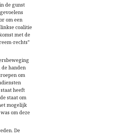
in de gunst
 gevoelens
oor om een
inkse coalitie
nkomst met de
treem-rechts”
idersbeweging
n de handen
ngeroepen om
endiensten
 staat heeft
 de staat om
met mogelijk
t was om deze
reden. De