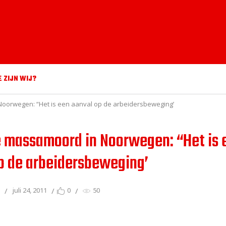
E ZIJN WIJ?
Noorwegen: “Het is een aanval op de arbeidersbeweging’
e massamoord in Noorwegen: “Het is 
p de arbeidersbeweging’
s
juli 24, 2011
0
50