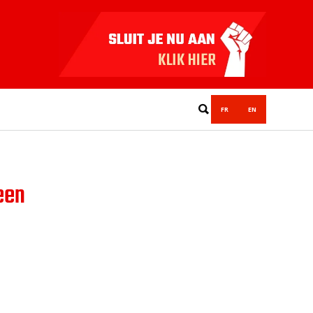
FR
EN
een