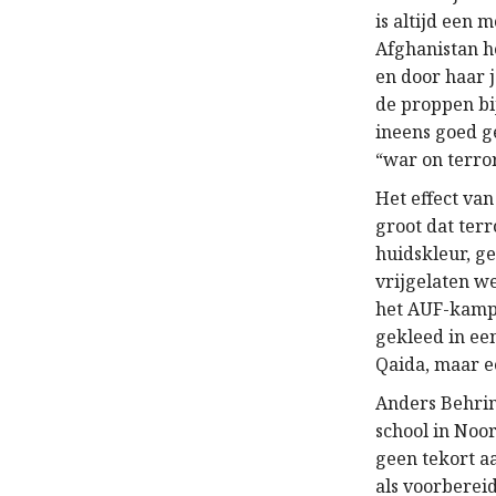
is altijd een 
Afghanistan h
en door haar 
de proppen bi
ineens goed g
“war on terror
Het effect va
groot dat ter
huidskleur, g
vrijgelaten we
het AUF-kamp 
gekleed in ee
Qaida, maar e
Anders Behrin
school in Noor
geen tekort aa
als voorberei