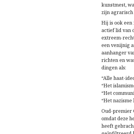
kunstmest, w
zijn agrarisch
Hij is ook een
actief lid van
extreem-rechts
een venijnig 
aanhanger van
richten en wa
dingen als:
“Alle haat-id
“Het islamism
“Het communi
“Het nazisme 
Oud-premier G
omdat deze he
heeft gebrach
geïnfiltreerd 