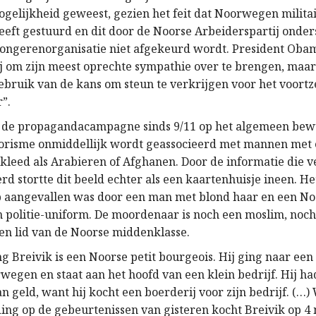
mogelijkheid geweest, gezien het feit dat Noorwegen milita
eeft gestuurd en dit door de Noorse Arbeiderspartij onde
jongerenorganisatie niet afgekeurd wordt. President Obam
j om zijn meest oprechte sympathie over te brengen, maa
ebruik van de kans om steun te verkrijgen voor het voortz
”.
n de propagandacampagne sinds 9/11 op het algemeen bewus
rorisme onmiddellijk wordt geassocieerd met mannen met
ekleed als Arabieren of Afghanen. Door de informatie die 
rd stortte dit beeld echter als een kaartenhuisje ineen. He
aangevallen was door een man met blond haar en een Noor
n politie-uniform. De moordenaar is noch een moslim, noch 
en lid van de Noorse middenklasse.
g Breivik is een Noorse petit bourgeois. Hij ging naar een
wegen en staat aan het hoofd van een klein bedrijf. Hij ha
n geld, want hij kocht een boerderij voor zijn bedrijf. (…)
ding op de gebeurtenissen van gisteren kocht Breivik op 4 