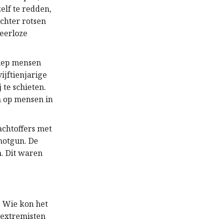
elf te redden,
chter rotsen
weerloze
 riep mensen
ijftienjarige
 te schieten.
en op mensen in
achtoffers met
shotgun. De
. Dit waren
 Wie kon het
 extremisten