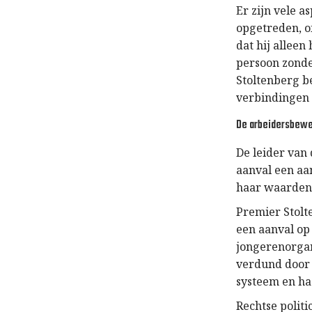
Er zijn vele a
opgetreden, o
dat hij alleen
persoon zonder
Stoltenberg b
verbindingen
De arbeidersbewe
De leider van
aanval een aa
haar waarden 
Premier Stolt
een aanval op
jongerenorgani
verdund door 
systeem en h
Rechtse politi