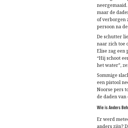
neergemaaid. 
maar de dader
of verborgen z
persoon na de
De schutter li
naar zich toe
Elise zag een 
“Hij schoot ee
het water”, zei
Sommige slach
een pistool ne
Noorse pers t
de daden van
Wie is Anders Beh
Er werd metee
anders zijn? 