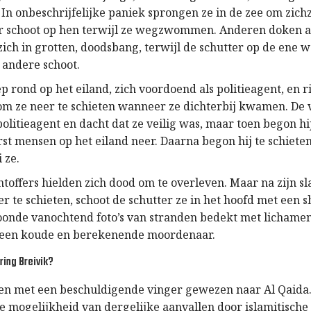
In onbeschrijfelijke paniek sprongen ze in de zee om zichz
 schoot op hen terwijl ze wegzwommen. Anderen doken a
ich in grotten, doodsbang, terwijl de schutter op de ene 
 andere schoot.
ep rond op het eiland, zich voordoend als politieagent, en
 om ze neer te schieten wanneer ze dichterbij kwamen. De v
politieagent en dacht dat ze veilig was, maar toen begon hij
rst mensen op het eiland neer. Daarna begon hij te schiet
 ze.
toffers hielden zich dood om te overleven. Maar na zijn sl
er te schieten, schoot de schutter ze in het hoofd met een 
oonde vanochtend foto’s van stranden bedekt met lichamen
 een koude en berekenende moordenaar.
ring Breivik?
n met een beschuldigende vinger gewezen naar Al Qaida.
De mogelijkheid van dergelijke aanvallen door islamitische