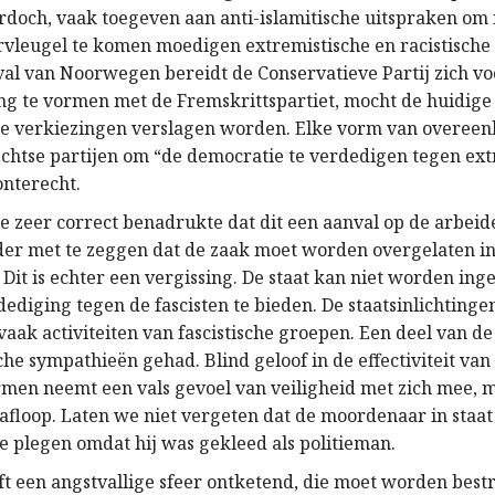
rdoch, vaak toegeven aan anti-islamitische uitspraken om 
rvleugel te komen moedigen extremistische en racistische
eval van Noorwegen bereidt de Conservatieve Partij zich v
ng te vormen met de Fremskrittspartiet, mocht de huidige l
de verkiezingen verslagen worden. Elke vorm van overee
echtse partijen om “de democratie te verdedigen tegen ex
onterecht.
ie zeer correct benadrukte dat dit een aanval op de arbe
der met te zeggen dat de zaak moet worden overgelaten i
. Dit is echter een vergissing. De staat kan niet worden i
dediging tegen de fascisten te bieden. De staatsinlichting
vaak activiteiten van fascistische groepen. Een deel van de
ische sympathieën gehad. Blind geloof in de effectiviteit van
rmen neemt een vals gevoel van veiligheid met zich mee, 
 afloop. Laten we niet vergeten dat de moordenaar in staa
 plegen omdat hij was gekleed als politieman.
ft een angstvallige sfeer ontketend, die moet worden best