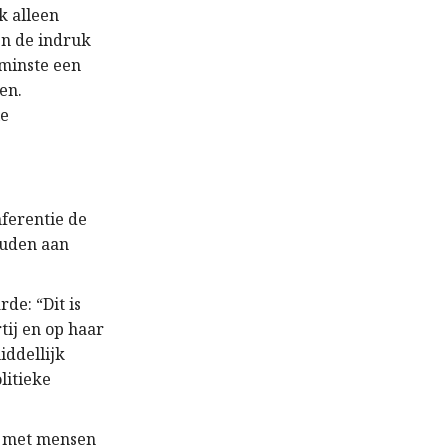
k alleen
en de indruk
 minste een
en.
le
ferentie de
ouden aan
de: “Dit is
ij en op haar
iddellijk
litieke
s, met mensen