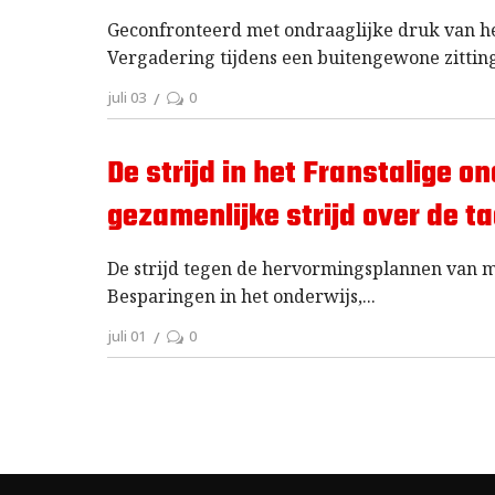
Geconfronteerd met ondraaglijke druk van h
Vergadering tijdens een buitengewone zitting
juli 03
0
De strijd in het Franstalige o
gezamenlijke strijd over de t
De strijd tegen de hervormingsplannen van mi
Besparingen in het onderwijs,
juli 01
0