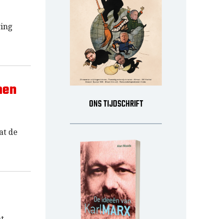
ring
hen
ONS TIJDSCHRIFT
at de
at