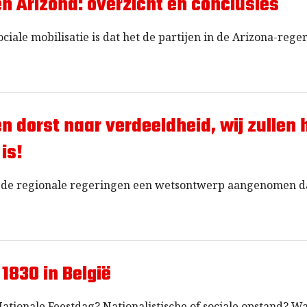
en Arizona: overzicht en conclusies
ale mobilisatie is dat het de partijen in de Arizona-rege
 dorst naar verdeeldheid, wij zullen 
is!
n de regionale regeringen een wetsontwerp aangenomen d
1830 in België
Nationale Feestdag? Nationalistische of sociale opstand? W