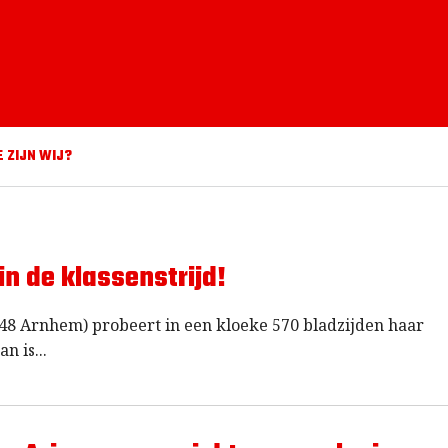
E ZIJN WIJ?
in de klassenstrijd!
48 Arnhem) probeert in een kloeke 570 bladzijden haar
an is