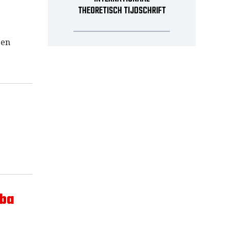
THEORETISCH TIJDSCHRIFT
een
uba