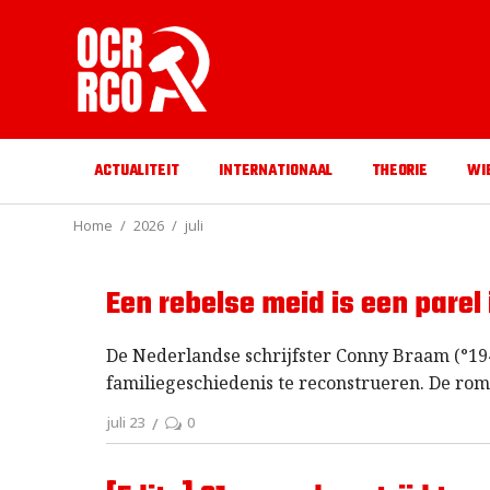
ACTUALITEIT
INTERNATIONAAL
THEORIE
WI
Home
2026
juli
Een rebelse meid is een parel 
De Nederlandse schrijfster Conny Braam (°19
familiegeschiedenis te reconstrueren. De rom
juli 23
0