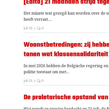
[Edito] 21 maanden strijd teg
Het minste wat gezegd kan worden over de soci
heeft verrast.
juli 23
0
Woonstbetredingen: zij hebben
tonen wat klassensolidariteit 
In mei 2026 hebben de Belgische regering e
politie toestaat om met
juli 23
0
De proletarische opstand van 
Wat wordt er precies herdacht op 21 juli, de 