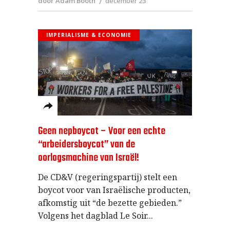
door Adam Booth
december 23
IMPERIALISME & ECONOMIE
Geen nepboycot – Voor een echte
“arbeidersboycot” van de
oorlogsmachine van Israël!
De CD&V (regeringspartij) stelt een
boycot voor van Israëlische producten,
afkomstig uit “de bezette gebieden.”
Volgens het dagblad Le Soir