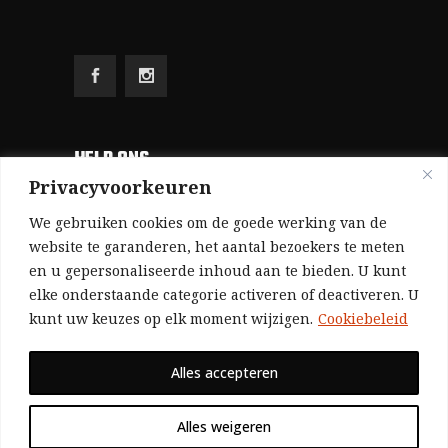
HELP ONS
Privacyvoorkeuren
Aangezien we volledig zelf gefinancierd zijn
We gebruiken cookies om de goede werking van de
(zonder subsidies, zonder commerciële
website te garanderen, het aantal bezoekers te meten
en u gepersonaliseerde inhoud aan te bieden. U kunt
advertenties en zonder rijke sponsors), zijn we
elke onderstaande categorie activeren of deactiveren. U
voor de publicatie van ons tijdschrift uitsluitend
kunt uw keuzes op elk moment wijzigen.
Cookiebeleid
afhankelijk van de financiële steun van onze
sympathisanten.
Alles accepteren
Bij voorbaat dank voor uw solidariteit.
Alles weigeren