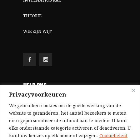
INTERNATIONAAL
THEORIE
WIE ZIJN WIJ?
HELP ONS
Privacyvoorkeuren
Aangezien we volledig zelf gefinancierd zijn
We gebruiken cookies om de goede werking van de
(zonder subsidies, zonder commerciële
website te garanderen, het aantal bezoekers te meten
en u gepersonaliseerde inhoud aan te bieden. U kunt
advertenties en zonder rijke sponsors), zijn we
elke onderstaande categorie activeren of deactiveren. U
voor de publicatie van ons tijdschrift uitsluitend
kunt uw keuzes op elk moment wijzigen.
Cookiebeleid
afhankelijk van de financiële steun van onze