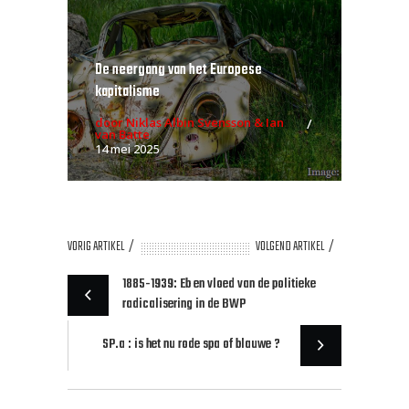
De neergang van het Europese
kapitalisme
door Niklas Albin Svensson & Ian
van Batte
14 mei 2025
VORIG ARTIKEL
VOLGEND ARTIKEL
1885-1939: Eb en vloed van de politieke
radicalisering in de BWP
SP.a : is het nu rode spa of blauwe ?