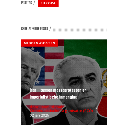
POSTTAG
EUROPA
GERELATEERDE POSTS
MIDDEN-OOSTEN
Iran – tussen massaprotesten en
imperialistische inmenging
door Revolutionair
Communistische Organisatie (RCO)
02 jan 2026