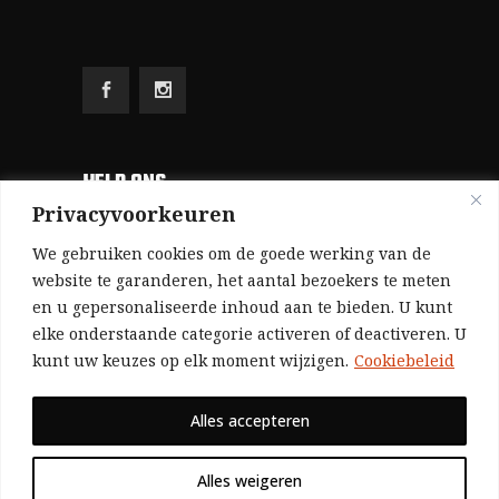
HELP ONS
Privacyvoorkeuren
Aangezien we volledig zelf gefinancierd zijn
We gebruiken cookies om de goede werking van de
(zonder subsidies, zonder commerciële
website te garanderen, het aantal bezoekers te meten
en u gepersonaliseerde inhoud aan te bieden. U kunt
advertenties en zonder rijke sponsors), zijn we
elke onderstaande categorie activeren of deactiveren. U
voor de publicatie van ons tijdschrift uitsluitend
kunt uw keuzes op elk moment wijzigen.
Cookiebeleid
afhankelijk van de financiële steun van onze
sympathisanten.
Alles accepteren
Bij voorbaat dank voor uw solidariteit.
Alles weigeren