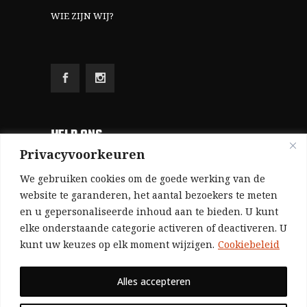
WIE ZIJN WIJ?
HELP ONS
Privacyvoorkeuren
Aangezien we volledig zelf gefinancierd zijn
We gebruiken cookies om de goede werking van de
(zonder subsidies, zonder commerciële
website te garanderen, het aantal bezoekers te meten
en u gepersonaliseerde inhoud aan te bieden. U kunt
advertenties en zonder rijke sponsors), zijn we
elke onderstaande categorie activeren of deactiveren. U
voor de publicatie van ons tijdschrift uitsluitend
kunt uw keuzes op elk moment wijzigen.
Cookiebeleid
afhankelijk van de financiële steun van onze
sympathisanten.
Alles accepteren
Bij voorbaat dank voor uw solidariteit.