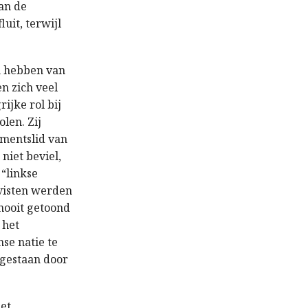
van de
uit, terwijl
un hebben van
n zich veel
ijke rol bij
olen. Zij
ementslid van
niet beviel,
 “linkse
ivisten werden
nooit getoond
 het
se natie te
jgestaan door
het