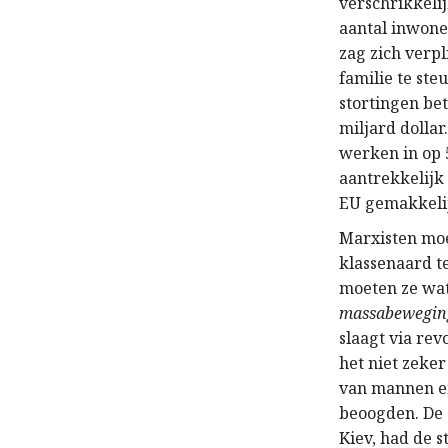
verschrikkeli
aantal inwoner
zag zich verp
familie te st
stortingen be
miljard dolla
werken in op 
aantrekkelijk
EU gemakkeli
Marxisten moe
klassenaard t
moeten ze wat
massabeweging 
slaagt via re
het niet zeker
van mannen en
beoogden. De
Kiev, had de 