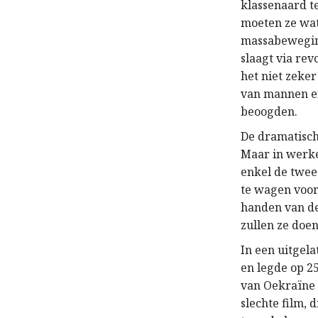
klassenaard t
moeten ze wat 
massabeweging 
slaagt via re
het niet zeker
van mannen en
beoogden.
De dramatisch
Maar in werkel
enkel de twee
te wagen voor
handen van de 
zullen ze doe
In een uitgel
en legde op 2
van Oekraïne h
slechte film,