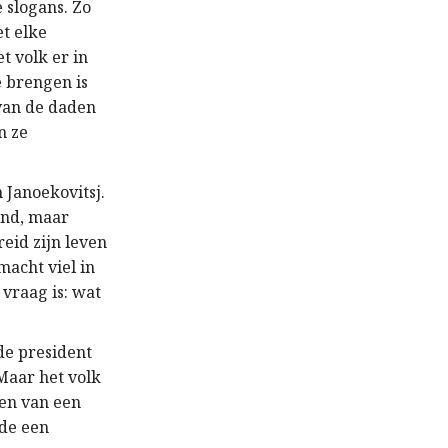
 slogans. Zo
et elke
t volk er in
e brengen is
 van de daden
n ze
 Janoekovitsj.
land, maar
eid zijn leven
acht viel in
 vraag is: wat
de president
Maar het volk
ien van een
nde een