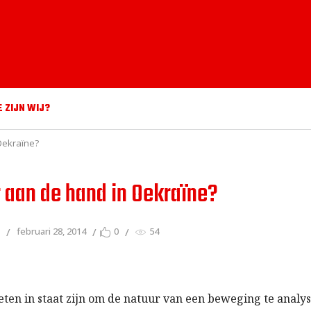
E ZIJN WIJ?
Oekraïne?
r aan de hand in Oekraïne?
s
februari 28, 2014
0
54
ten in staat zijn om de natuur van een beweging te analy