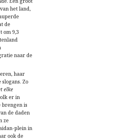
nde. Een groot
 van het land,
pauperde
at de
t om 9,3
itenland
a
ratie naar de
seren, haar
 slogans. Zo
t elke
olk er in
e brengen is
 van de daden
n ze
idan-plein in
aar ook de