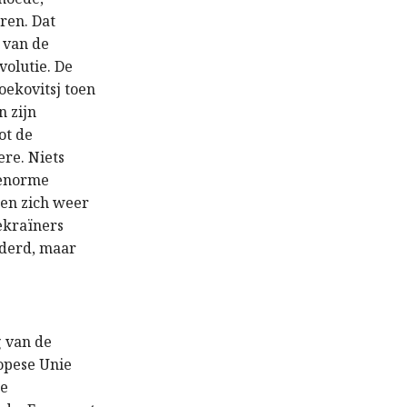
ren. Dat
 van de
volutie. De
oekovitsj toen
n zijn
ot de
ere. Niets
 enorme
 en zich weer
Oekraïners
nderd, maar
g van de
opese Unie
de