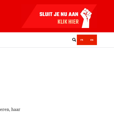
FR
EN
seren, haar