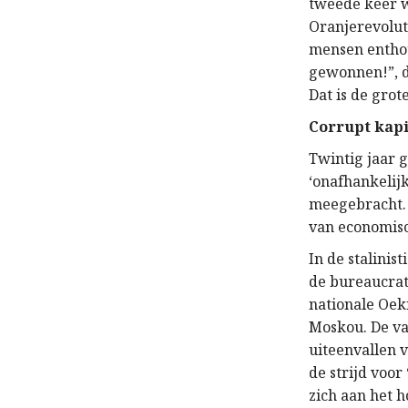
tweede keer w
Oranjerevolut
mensen enthou
gewonnen!”, d
Dat is de grot
Corrupt kapi
Twintig jaar g
‘onafhankelijk
meegebracht. 
van economisc
In de stalinis
de bureaucrat
nationale Oek
Moskou. De val
uiteenvallen 
de strijd voor
zich aan het 