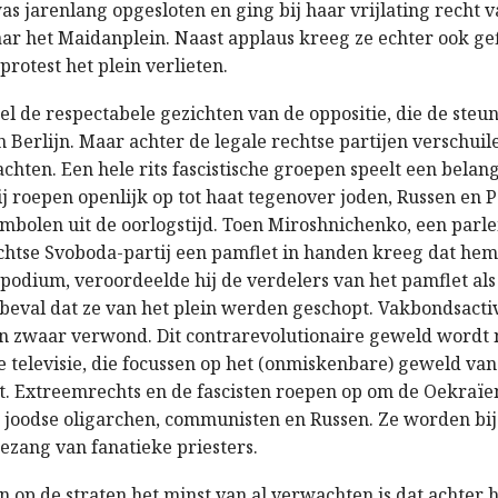
s jarenlang opgesloten en ging bij haar vrijlating recht 
ar het Maidanplein. Naast applaus kreeg ze echter ook gefl
rotest het plein verlieten.
el de respectabele gezichten van de oppositie, die de ste
Berlijn. Maar achter de legale rechtse partijen verschuile
chten. Een hele rits fascistische groepen speelt een belangr
ij roepen openlijk op tot haat tegenover joden, Russen en P
mbolen uit de oorlogstijd. Toen Miroshnichenko, een parl
htse Svoboda-partij een pamflet in handen kreeg dat hem 
 podium, veroordeelde hij de verdelers van het pamflet als
n beval dat ze van het plein werden geschopt. Vakbondsact
n zwaar verwond. Dit contrarevolutionaire geweld wordt 
e televisie, die focussen op het (onmiskenbare) geweld van
t. Extreemrechts en de fascisten roepen op om de Oekraïen
 joodse oligarchen, communisten en Russen. Ze worden bi
ezang van fanatieke priesters.
 op de straten het minst van al verwachten is dat achter 