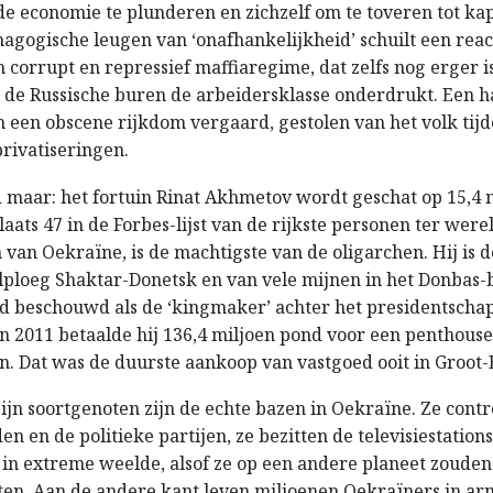
e economie te plunderen en zichzelf om te toveren tot kapi
agogische leugen van ‘onafhankelijkheid’ schuilt een reac
n corrupt en repressief maffiaregime, dat zelfs nog erger i
j de Russische buren de arbeidersklasse onderdrukt. Een h
 een obscene rijkdom vergaard, gestolen van het volk tijd
rivatiseringen.
 maar: het fortuin Rinat Akhmetov wordt geschat op 15,4 m
plaats 47 in de Forbes-lijst van de rijkste personen ter wer
 van Oekraïne, is de machtigste van de oligarchen. Hij is 
lploeg Shaktar-Donetsk en van vele mijnen in het Donbas-
jd beschouwd als de ‘kingmaker’ achter het presidentscha
 In 2011 betaalde hij 136,4 miljoen pond voor een penthous
n. Dat was de duurste aankoop van vastgoed ooit in Groot-
ijn soortgenoten zijn de echte bazen in Oekraïne. Ze cont
n en de politieke partijen, ze bezitten de televisiestations
n in extreme weelde, alsof ze op een andere planeet zouden
en. Aan de andere kant leven miljoenen Oekraïners in ar