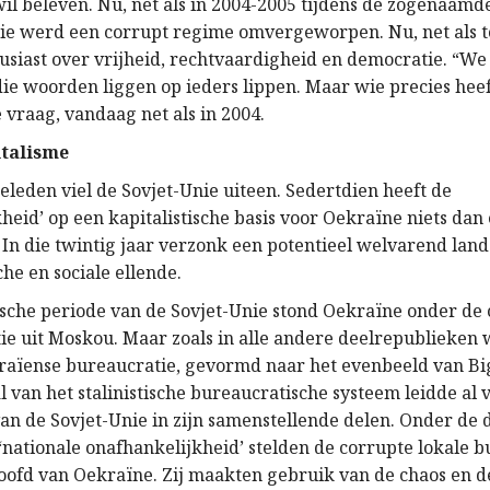
il beleven. Nu, net als in 2004-2005 tijdens de zogenaamd
ie werd een corrupt regime omvergeworpen. Nu, net als t
siast over vrijheid, rechtvaardigheid en democratie. “W
ie woorden liggen op ieders lippen. Maar wie precies he
e vraag, vandaag net als in 2004.
talisme
eleden viel de Sovjet-Unie uiteen. Sedertdien heeft de
heid’ op een kapitalistische basis voor Oekraïne niets dan
In die twintig jaar verzonk een potentieel welvarend land
he en sociale ellende.
tische periode van de Sovjet-Unie stond Oekraïne onder de
ie uit Moskou. Maar zoals in alle andere deelrepublieken 
raïense bureaucratie, gevormd naar het evenbeeld van Bi
 van het stalinistische bureaucratische systeem leidde al v
van de Sovjet-Unie in zijn samenstellende delen. Onder de
 ‘nationale onafhankelijkheid’ stelden de corrupte lokale 
hoofd van Oekraïne. Zij maakten gebruik van de chaos en 