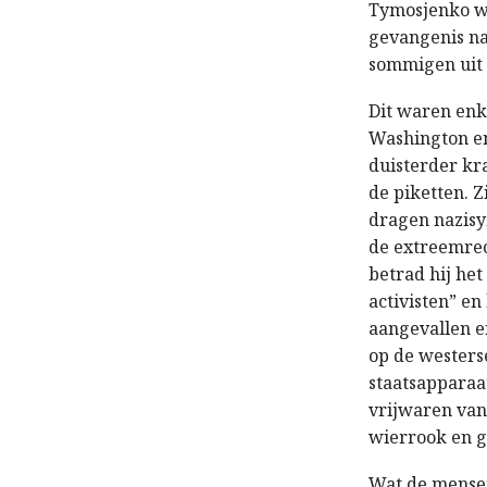
Tymosjenko wa
gevangenis na
sommigen uit p
Dit waren enk
Washington en 
duisterder kra
de piketten. Z
dragen nazisy
de extreemrec
betrad hij het
activisten” e
aangevallen e
op de westers
staatsapparaa
vrijwaren van
wierrook en g
Wat de mensen