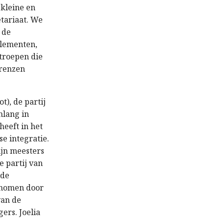
 kleine en
etariaat. We
 de
elementen,
ttroepen die
grenzen
t), de partij
nlang in
eeft in het
e integratie.
ijn meesters
e partij van
 de
genomen door
van de
ers. Joelia