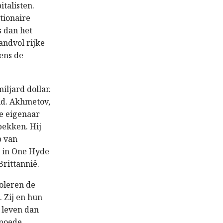
talisten.
tionaire
s dan het
andvol rijke
ens de
iljard dollar.
eld. Akhmetov,
de eigenaar
bekken. Hij
p van
e in One Hyde
Brittannië.
roleren de
. Zij en hun
 leven dan
moede,