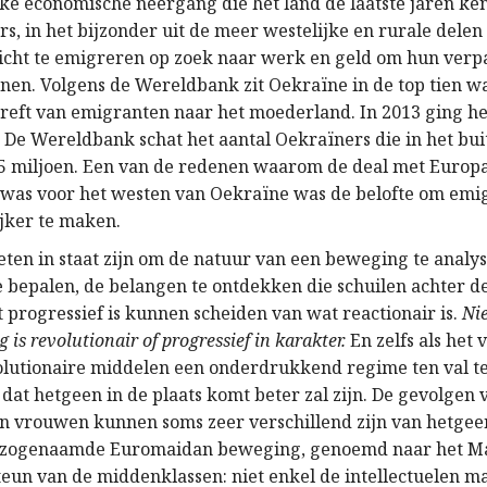
jke economische neergang die het land de laatste jaren ke
s, in het bijzonder uit de meer westelijke en rurale delen
licht te emigreren op zoek naar werk en geld om hun ver
eunen. Volgens de Wereldbank zit Oekraïne in de top tien w
treft van emigranten naar het moederland. In 2013 ging he
r. De Wereldbank schat het aantal Oekraïners die in het bu
5 miljoen. Een van de redenen waarom de deal met Europ
 was voor het westen van Oekraïne was de belofte om emig
jker te maken.
ten in staat zijn om de natuur van een beweging te analy
e bepalen, de belangen te ontdekken die schuilen achter de
 progressief is kunnen scheiden van wat reactionair is.
Nie
is revolutionair of progressief in karakter.
En zelfs als het v
volutionaire middelen een onderdrukkend regime ten val t
 dat hetgeen in de plaats komt beter zal zijn. De gevolgen
 vrouwen kunnen soms zeer verschillend zijn van hetgee
 zogenaamde Euromaidan beweging, genoemd naar het Ma
steun van de middenklassen: niet enkel de intellectuelen m