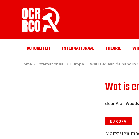
ACTUALITEIT
INTERNATIONAAL
THEORIE
WI
Home
Internationaal
Europa
Wat is er aan de hand in 
Wat is e
door Alan Wood
EUROPA
Marxisten moe