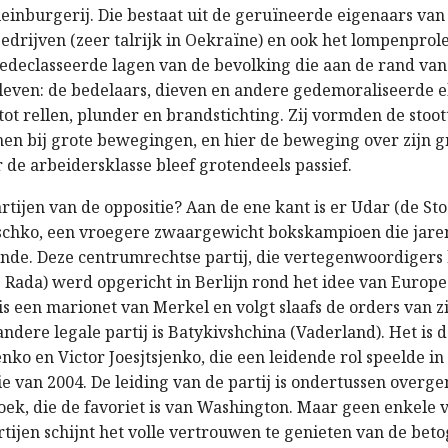
leinburgerij. Die bestaat uit de geruïneerde eigenaars van
edrijven (zeer talrijk in Oekraïne) en ook het lompenprol
edeclasseerde lagen van de bevolking die aan de rand van
leven: de bedelaars, dieven en andere gedemoraliseerde 
tot rellen, plunder en brandstichting. Zij vormden de stoo
men bij grote bewegingen, en hier de beweging over zijn 
de arbeidersklasse bleef grotendeels passief.
tijen van de oppositie? Aan de ene kant is er Udar (de Stoo
itschko, een vroegere zwaargewicht bokskampioen die jare
nde. Deze centrumrechtse partij, die vertegenwoordigers h
 Rada) werd opgericht in Berlijn rond het idee van Europes
 is een marionet van Merkel en volgt slaafs de orders van z
 andere legale partij is Batykivshchina (Vaderland). Het is d
nko en Victor Joesjtsjenko, die een leidende rol speelde in
ie van 2004. De leiding van de partij is ondertussen over
joek, die de favoriet is van Washington. Maar geen enkele 
ijen schijnt het volle vertrouwen te genieten van de betog