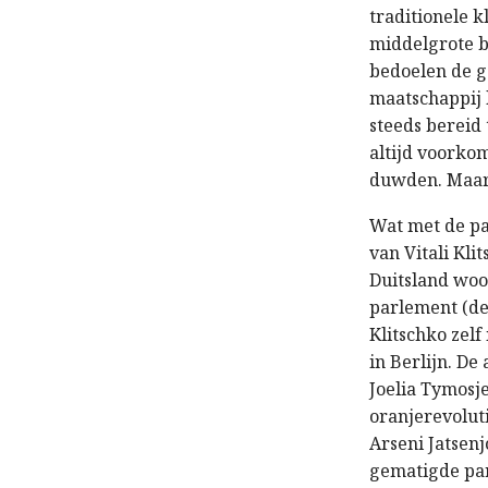
traditionele k
middelgrote b
bedoelen de g
maatschappij 
steeds bereid 
altijd voorko
duwden. Maar 
Wat met de par
van Vitali Kl
Duitsland woo
parlement (de
Klitschko zelf
in Berlijn. De
Joelia Tymosje
oranjerevolut
Arseni Jatsen
gematigde part