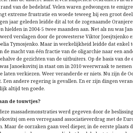
e rand van de bedelstaf. Velen waren gedwongen te emigre
ngt extreme frustratie en woede teweeg bij een groot deel
gen jaar geleden leidde dit al tot de zogenaamde Oranjere
n hielden in 2004-5 twee maanden aan. Net als nu was Jan
 werd verslagen door de prowesterse Viktor Joesjtsjenko e
elia Tymosjenko. Maar in werkelijkheid leidde dat enkel t
n de macht van één fractie van de oligarchie naar een and
ehalve de gezichten van de uitbuiters. Op de basis van de
g was Janoekovitsj in staat om in 2010 weerwraak te nemen
te laten verkiezen. Weer veranderde er niets. Nu zijn de 
t. Een andere regering is gevallen. En er zijn dingen vera
ijk altijd ten goede.
 aan de touwtjes?
deze massademonstraties werd gegeven door de beslissin
ekovitsj om een verregaand associatieverdrag met de Eur
n. Maar de oorzaken gaan veel dieper, in de eerste plaats 