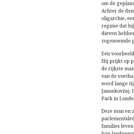
om de gepland
Achter de dem
oligarchie, ee
regime dat bi
dieven hebben
zogenoemde p
Eén voorbeeld
Hij prijkt op 
de rijkste man
van de voetba
werd lange ti
Janoekovitsj.
Park in Londe
Deze man en z
parlementslede
families leve
hun landgenot