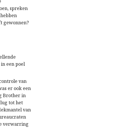
e
oen, spreken
e hebben
eft gewonnen?
 ellende
 in een poel
 controle van
was er ook een
g Brother in
lug tot het
 dekmantel van
bureaucraten
de verwarring