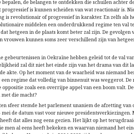
e bepalen, de belangen te ontdekken die schuilen achter de
progressief is kunnen scheiden van wat reactionair is. Ni
is revolutionair of progressief in karakter. En zelfs als he
volutionaire middelen een onderdrukkend regime ten val t
 dat hetgeen in de plaats komt beter zal zijn. De gevolgen
 vrouwen kunnen soms zeer verschillend zijn van hetgee
e gebeurtenissen in Oekraïne hebben geleid tot de val van
ijkheid zal dit niet het einde zijn van het drama van dit 
de akte. Op het moment van de waarheid was niemand ber
 een regime dat volledig van binnenuit was weggerot. De m
oppositie zoals een overrijpe appel van een boom valt. De
n met die macht?
aten sfeer stemde het parlement unaniem de afzetting van 
5 mei de datum vast voor nieuwe presidentsverkiezingen. 
eeft dat alles nog eens gezien. Het lijkt op het terugdraa
 die men al eens heeft bekeken en waarvan niemand het ei