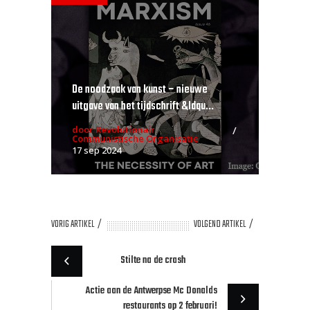
De noodzaak van kunst – nieuwe
uitgave van het tijdschrift &ldqu...
door Revolutionair
Communistische Organisatie
17 sep 2024
VORIG ARTIKEL
VOLGEND ARTIKEL
Stilte na de crash
Actie aan de Antwerpse Mc Donalds
restaurants op 2 februari!