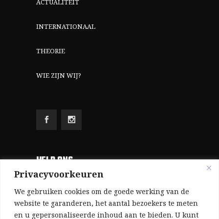
ACTUALITEIT
INTERNATIONAAL
THEORIE
WIE ZIJN WIJ?
HELP ONS
Privacyvoorkeuren
Aangezien we volledig zelf gefinancierd zijn
We gebruiken cookies om de goede werking van de
(zonder subsidies, zonder commerciële
website te garanderen, het aantal bezoekers te meten
en u gepersonaliseerde inhoud aan te bieden. U kunt
advertenties en zonder rijke sponsors), zijn we