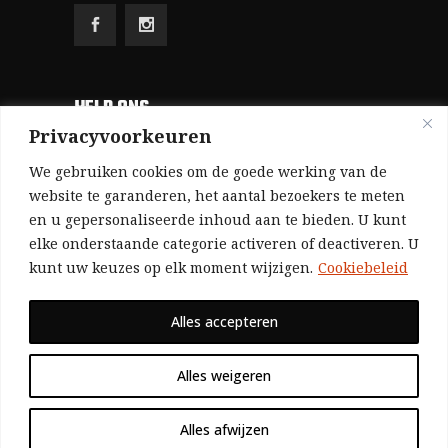
HELP ONS
Privacyvoorkeuren
Aangezien we volledig zelf gefinancierd zijn
We gebruiken cookies om de goede werking van de
(zonder subsidies, zonder commerciële
website te garanderen, het aantal bezoekers te meten
en u gepersonaliseerde inhoud aan te bieden. U kunt
advertenties en zonder rijke sponsors), zijn we
elke onderstaande categorie activeren of deactiveren. U
voor de publicatie van ons tijdschrift uitsluitend
kunt uw keuzes op elk moment wijzigen.
Cookiebeleid
afhankelijk van de financiële steun van onze
sympathisanten.
Alles accepteren
Bij voorbaat dank voor uw solidariteit.
Alles weigeren
Alles afwijzen