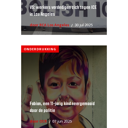
VS: werkers verdedigen zich tegen ICE
in Los Angeles
door RCA Los Angeles
30 jul 2025
ONDERDRUKKING
Fabian, een 11-jarig kind neergemaaid
door de politie
door OCR
07 jun 2025