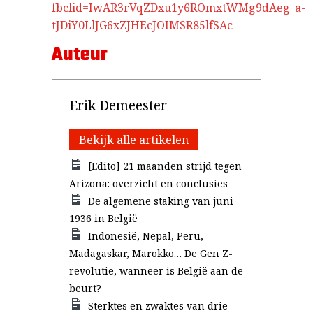
fbclid=IwAR3rVqZDxu1y6ROmxtWMg9dAeg_a-
tJDiY0LlJG6xZJHEcJOIMSR85lfSAc
Auteur
Erik Demeester
Bekijk alle artikelen
[Edito] 21 maanden strijd tegen
Arizona: overzicht en conclusies
De algemene staking van juni
1936 in België
Indonesië, Nepal, Peru,
Madagaskar, Marokko… De Gen Z-
revolutie, wanneer is België aan de
beurt?
Sterktes en zwaktes van drie