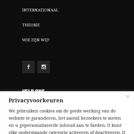
INTERNATIONAAL
THEORIE
WIE ZIJN WIJ?
HELP ONS
Privacyvoorkeuren
Aangezien we volledig zelf gefinancierd zijn
We gebruiken cookies om de goede werking van de
(zonder subsidies, zonder commerciële
website te garanderen, het aantal bezoekers te meten
en u gepersonaliseerde inhoud aan te bieden. U kunt
advertenties en zonder rijke sponsors), zijn we
elke onderstaande categorie activeren of deactiveren. U
voor de publicatie van ons tijdschrift uitsluitend