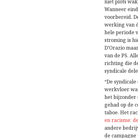
niet plots wak
Wanneer eind 
voorbereid. D
werking van d
hele periode v
stroming is h
D’Orazio maar 
van de PS. Al
richting die d
syndicale dele
“De syndicale
werkvloer was
het bijzonder 
gehad op de c
taboe. Het ra
en racisme: d
andere bedrij
de campagne t