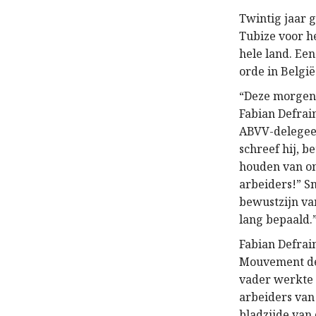
Twintig jaar 
Tubize voor h
hele land. Ee
orde in België
“Deze morgen 
Fabian Defrai
ABVV-delegee b
schreef hij, 
houden van ons
arbeiders!” S
bewustzijn va
lang bepaald.
Fabian Defrain
Mouvement des 
vader werkte 
arbeiders van
bladzijde van