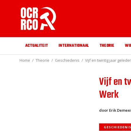
ACTUALITEIT
INTERNATIONAAL
THEORIE
WI
Home
Theorie
Geschiedenis
Vijf en twintig jaar gele
Vijf en 
Werk
door Erik Demee
GESCHIEDENI