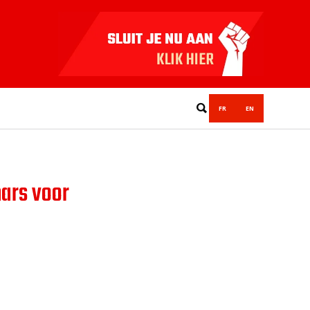
FR
EN
mars voor