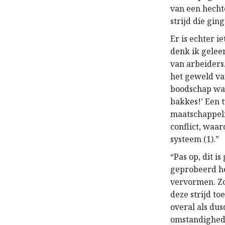
van een hechte
strijd die gin
Er is echter i
denk ik geleer
van arbeiders
het geweld va
boodschap was 
bakkes!’ Een 
maatschappeli
conflict, waar
systeem (1).”
“Pas op, dit 
geprobeerd he
vervormen. Zo
deze strijd to
overal als du
omstandighede