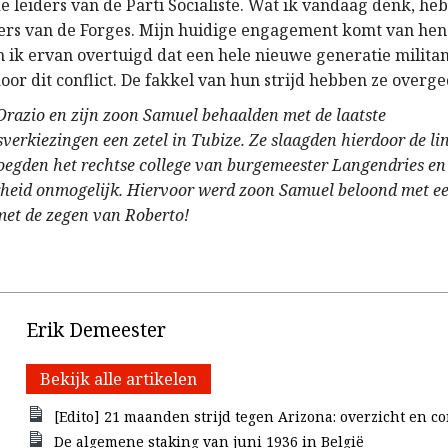
 leiders van de Parti Socialiste. Wat ik vandaag denk, heb
ers van de Forges. Mijn huidige engagement komt van hen.
n ik ervan overtuigd dat een hele nieuwe generatie milit
oor dit conflict. De fakkel van hun strijd hebben ze overg
Orazio en zijn zoon Samuel behaalden met de laatste
erkiezingen een zetel in Tubize. Ze slaagden hierdoor de lin
voegden het rechtse college van burgemeester Langendries e
rheid onmogelijk. Hiervoor werd zoon Samuel beloond met e
et de zegen van Roberto!
Erik Demeester
Bekijk alle artikelen
[Edito] 21 maanden strijd tegen Arizona: overzicht en c
De algemene staking van juni 1936 in België