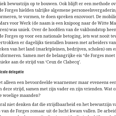
tiek bewustzijn op te bouwen. Ook blijft er een methode ov
de Forges hielden talrijke algemene personeelsvergaderi
ormeren, te vormen, te doen spreken enzovoort. De mobilis
Mars voor Werk (de naam is een knipoog naar de Witte Ma
en) was uniek. Over de hoofden van de vakbondstop heen
de Forges op voor een nationale betoging, iets wat nooit t
ertrokken er dagelijks tientallen bussen met arbeiders van
oeken van het land (marktpleinen, bedrijven, scholen) om e
informeren. Samen met de belangrijke eis “de Forges moet 
unieke aan de strijd van ‘Ceux de Clabecq’.
dicale delegatie
et alleen een bevoordeelde waarnemer maar eveneens een
 deze strijd, samen met zijn vader en zijn vrienden. Wat 
ze woelige maanden?
al niet denken dat die strijdbaarheid en het bewustzijn v
s van de Forges zomaar uit de lucht kwam vallen. De arbe