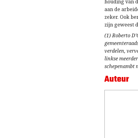
houding van de
aan de arbeid
zeker. Ook be
zijn geweest d
(1) Roberto D’
gemeenteraadsv
verdelen, ver
linkse meerde
schepenambt m
Auteur