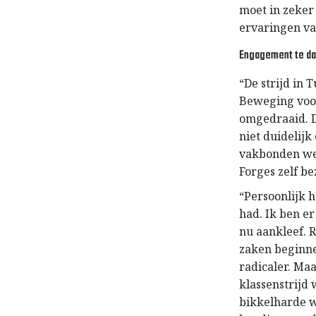
moet in zeker 
ervaringen v
Engagement te da
“De strijd in 
Beweging voo
omgedraaid. D
niet duidelij
vakbonden wen
Forges zelf be
“Persoonlijk h
had. Ik ben er
nu aankleef. R
zaken beginne
radicaler. Ma
klassenstrijd 
bikkelharde w