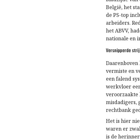
België, het st
de PS-top incl
arbeiders. Re
het ABVV, had
nationale en i
Versnipperde stri
Daarenboven h
vermiste en v
een falend sy
werkvloer een
veroorzaakte 
misdadigers, 
rechtbank ge
Het is hier nie
waren er zwak
is de herinner