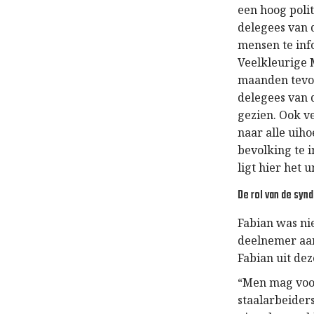
een hoog poli
delegees van 
mensen te inf
Veelkleurige 
maanden tevor
delegees van 
gezien. Ook v
naar alle uih
bevolking te 
ligt hier het 
De rol van de syn
Fabian was ni
deelnemer aan
Fabian uit de
“Men mag voor
staalarbeider