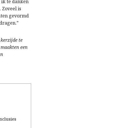
 ik te danken
 Zoveel is
anten gevormd
edragen.”
kerzijde te
n maakten een
en
onclusies