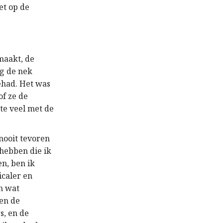
et op de
maakt, de
g de nek
ehad. Het was
of ze de
te veel met de
 nooit tevoren
 hebben die ik
en, ben ik
icaler en
n wat
sen de
s, en de