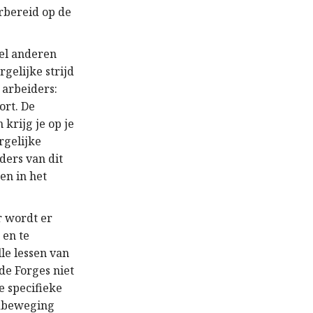
orbereid op de
eel anderen
rgelijke strijd
 arbeiders:
ort. De
 krijg je op je
rgelijke
ders van dit
en in het
r wordt er
 en te
le lessen van
de Forges niet
e specifieke
jdbeweging