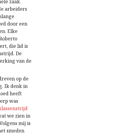
hele zaak.
de arbeiders
enlange
uwd door een
en. Elke
 Roberto
t, die lid is
strijd. De
 werking van de
edreven op de
. Ik denk in
loed heeft
werp was
klassenstrijd
 wat we zien in
Volgens mij is
 het smeden