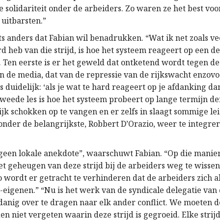
 solidariteit onder de arbeiders. Zo waren ze het best vo
g uitbarsten.”
ets anders dat Fabian wil benadrukken. “Wat ik net zoals v
d heb van die strijd, is hoe het systeem reageert op een de
. Ten eerste is er het geweld dat ontketend wordt tegen de
n de media, dat van de repressie van de rijkswacht enzovo
duidelijk: ‘als je wat te hard reageert op je afdanking dan
tweede les is hoe het systeem probeert op lange termijn de
jk schokken op te vangen en er zelfs in slaagt sommige lei
onder de belangrijkste, Robbert D’Orazio, weer te integrer
is geen lokale anekdote”, waarschuwt Fabian. “Op die manie
t geheugen van deze strijd bij de arbeiders weg te wissen
 wordt er getracht te verhinderen dat de arbeiders zich al
e-eigenen.” “Nu is het werk van de syndicale delegatie van 
sdanig over te dragen naar elk ander conflict. We moeten d
n niet vergeten waarin deze strijd is gegroeid. Elke stri