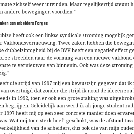
mate zichzelf weer uitvinden. Maar tegelijkertijd steunt h
an andere bewegingen voordien.”
nken aan arbeiders Forges
Tubize heeft ook een linkse syndicale stroming mogelijk ge
r Vakbondsvernieuwing. Twee zaken hebben die bewegin
e dubbelzinnigheid bij de BVV heeft een negatief effect g
k of ze streefden naar de vorming van een nieuwe vakbond 
ste te vernieuwen van binnenin. Ook was deze stroming 
zig.”
eeft die strijd van 1997 mij een bewustzijn gegeven dat ik
 van overtuigd dat zonder die strijd ik nooit de ideeën zou
eeds in 1992, toen er ook een grote staking was uitgebrok
n begrijpen. Geleidelijk aan werd ik als jonge student rad
ar 1997 heeft mij op een zeer concrete manier doen ervare
was. Wat mij toen sterk heeft geschokt, was de afstand tus
erkelijkheid van de arbeiders, dus ook die van mijn ouder