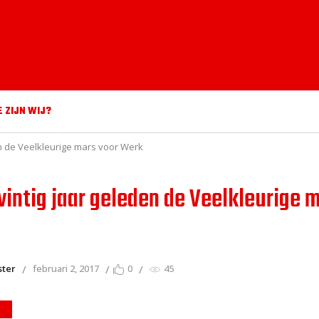
E ZIJN WIJ?
den de Veelkleurige mars voor Werk
twintig jaar geleden de Veelkleurige 
ster
februari 2, 2017
0
45
S