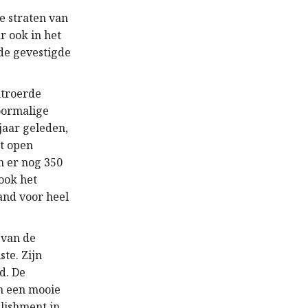
e straten van
r ook in het
 de gevestigde
ntroerde
voormalige
jaar geleden,
et open
n er nog 350
ook het
and voor heel
 van de
te. Zijn
d. De
en een mooie
lishment in