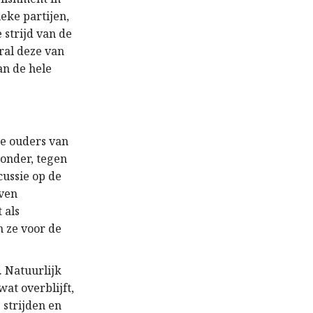
ieke partijen,
 strijd van de
ral deze van
an de hele
de ouders van
zonder, tegen
cussie op de
lven
 als
 ze voor de
n. Natuurlijk
at overblijft,
 strijden en