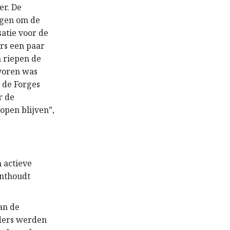
er. De
ngen om de
atie voor de
rs een paar
 riepen de
evoren was
 de Forges
r de
open blijven”,
 actieve
onthoudt
an de
iders werden