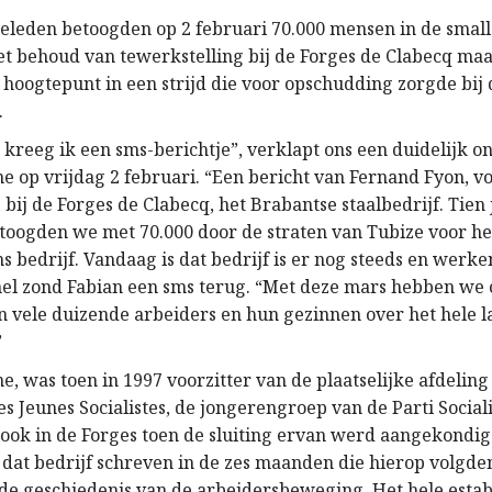
geleden betoogden op 2 februari 70.000 mensen in de small
et behoud van tewerkstelling bij de Forges de Clabecq maa
n hoogtepunt in een strijd die voor opschudding zorgde bij
.
kreeg ik een sms-berichtje”, verklapt ons een duidelijk o
ne op vrijdag 2 februari. “Een bericht van Fernand Fyon, 
ij de Forges de Clabecq, het Brabantse staalbedrijf. Tien 
betoogden we met 70.000 door de straten van Tubize voor h
 bedrijf. Vandaag is dat bedrijf is er nog steeds en werke
nel zond Fabian een sms terug. “Met deze mars hebben we 
n vele duizende arbeiders en hun gezinnen over het hele l
”
e, was toen in 1997 voorzitter van de plaatselijke afdeling
Jeunes Socialistes, de jongerengroep van de Parti Socialis
ook in de Forges toen de sluiting ervan werd aangekondig
 dat bedrijf schreven in de zes maanden die hierop volgd
 de geschiedenis van de arbeidersbeweging. Het hele estab