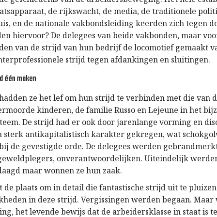
aatsapparaat, de rijkswacht, de media, de traditionele polit
uis, en de nationale vakbondsleiding keerden zich tegen de
den hiervoor? De delegees van beide vakbonden, maar voo
den van de strijd van hun bedrijf de locomotief gemaakt v
nterprofessionele strijd tegen afdankingen en sluitingen.
jd één maken
adden ze het lef om hun strijd te verbinden met die van 
ermoorde kinderen, de familie Russo en Lejeune in het bij
steem. De strijd had er ook door jarenlange vorming en dis
 sterk antikapitalistisch karakter gekregen, wat schokgo
bij de gevestigde orde. De delegees werden gebrandmerkt
geweldplegers, onverantwoordelijken. Uiteindelijk werden
daagd maar wonnen ze hun zaak.
t de plaats om in detail die fantastische strijd uit te pluize
heden in deze strijd. Vergissingen werden begaan. Maar w
ing, het levende bewijs dat de arbeidersklasse in staat is te