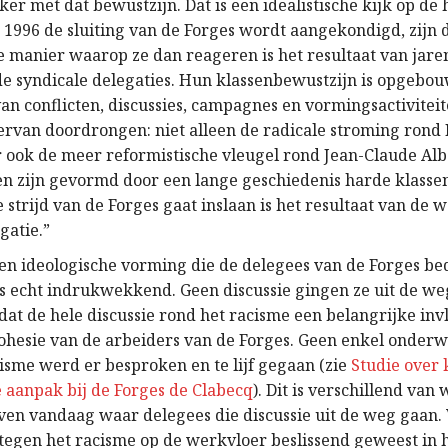
ker met dat bewustzijn. Dat is een idealistische kijk op de 
1996 de sluiting van de Forges wordt aangekondigd, zijn 
e manier waarop ze dan reageren is het resultaat van jar
e syndicale delegaties. Hun klassenbewustzijn is opgebo
an conflicten, discussies, campagnes en vormingsactiviteit
iervan doordrongen: niet alleen de radicale stroming rond
ook de meer reformistische vleugel rond Jean-Claude Alber
len zijn gevormd door een lange geschiedenis harde klassen
e strijd van de Forges gaat inslaan is het resultaat van de
gatie.”
 en ideologische vorming die de delegees van de Forges b
 echt indrukwekkend. Geen discussie gingen ze uit de weg
dat de hele discussie rond het racisme een belangrijke inv
ohesie van de arbeiders van de Forges. Geen enkel onder
cisme werd er besproken en te lijf gegaan (zie
Studie over 
e aanpak bij de Forges de Clabecq
). Dit is verschillend van
ven vandaag waar delegees die discussie uit de weg gaan. 
egen het racisme op de werkvloer beslissend geweest in