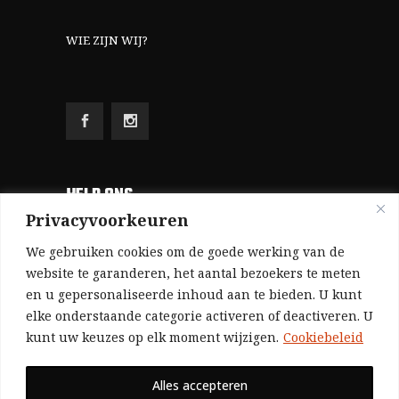
WIE ZIJN WIJ?
HELP ONS
Privacyvoorkeuren
Aangezien we volledig zelf gefinancierd zijn
We gebruiken cookies om de goede werking van de
(zonder subsidies, zonder commerciële
website te garanderen, het aantal bezoekers te meten
en u gepersonaliseerde inhoud aan te bieden. U kunt
advertenties en zonder rijke sponsors), zijn we
elke onderstaande categorie activeren of deactiveren. U
voor de publicatie van ons tijdschrift uitsluitend
kunt uw keuzes op elk moment wijzigen.
Cookiebeleid
afhankelijk van de financiële steun van onze
sympathisanten.
Alles accepteren