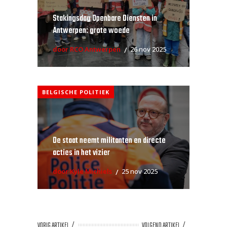
Stakingsdag Openbare Diensten in
Antwerpen: grote woede
door RCO Antwerpen
26 nov 2025
BELGISCHE POLITIEK
De staat neemt militanten en directe
acties in het vizier
door Kyle Michiels
25 nov 2025
VORIG ARTIKEL
VOLGEND ARTIKEL