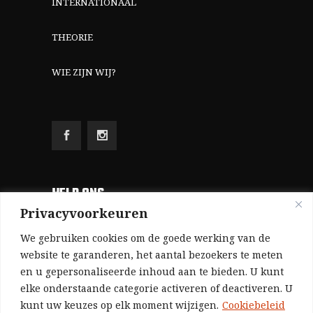
INTERNATIONAAL
THEORIE
WIE ZIJN WIJ?
HELP ONS
Privacyvoorkeuren
Aangezien we volledig zelf gefinancierd zijn
We gebruiken cookies om de goede werking van de
(zonder subsidies, zonder commerciële
website te garanderen, het aantal bezoekers te meten
en u gepersonaliseerde inhoud aan te bieden. U kunt
advertenties en zonder rijke sponsors), zijn we
elke onderstaande categorie activeren of deactiveren. U
voor de publicatie van ons tijdschrift uitsluitend
kunt uw keuzes op elk moment wijzigen.
Cookiebeleid
afhankelijk van de financiële steun van onze