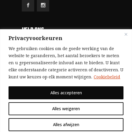
HELP ONS
Privacyvoorkeuren
Aangezien we volledig zelf gefinancierd zijn
We gebruiken cookies om de goede werking van de
(zonder subsidies, zonder commerciële
website te garanderen, het aantal bezoekers te meten
en u gepersonaliseerde inhoud aan te bieden. U kunt
advertenties en zonder rijke sponsors), zijn we
elke onderstaande categorie activeren of deactiveren. U
voor de publicatie van ons tijdschrift uitsluitend
kunt uw keuzes op elk moment wijzigen.
Cookiebeleid
afhankelijk van de financiële steun van onze
sympathisanten.
Alles accepteren
Bij voorbaat dank voor uw solidariteit.
Alles weigeren
Alles afwijzen