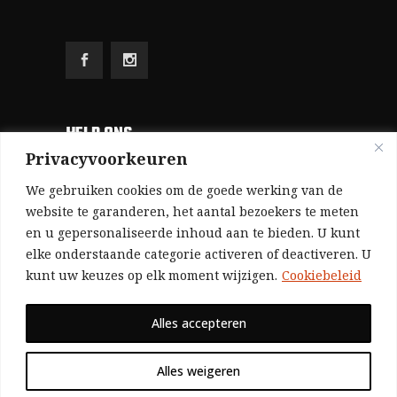
HELP ONS
Privacyvoorkeuren
Aangezien we volledig zelf gefinancierd zijn
We gebruiken cookies om de goede werking van de
(zonder subsidies, zonder commerciële
website te garanderen, het aantal bezoekers te meten
en u gepersonaliseerde inhoud aan te bieden. U kunt
advertenties en zonder rijke sponsors), zijn we
elke onderstaande categorie activeren of deactiveren. U
voor de publicatie van ons tijdschrift uitsluitend
kunt uw keuzes op elk moment wijzigen.
Cookiebeleid
afhankelijk van de financiële steun van onze
sympathisanten.
Alles accepteren
Bij voorbaat dank voor uw solidariteit.
Alles weigeren