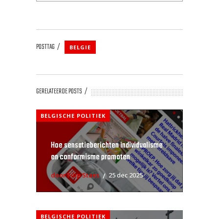
POSTTAG
BELGIE
GERELATEERDE POSTS
BELGISCHE POLITIEK
Hoe sensatieberichten individualisme
en conformisme promoten
door Filip Staes
25 dec 2025
BELGISCHE POLITIEK