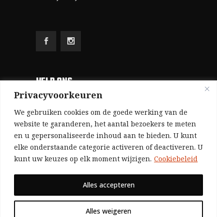
HELP ONS
Privacyvoorkeuren
Aangezien we volledig zelf gefinancierd zijn
We gebruiken cookies om de goede werking van de
(zonder subsidies, zonder commerciële
website te garanderen, het aantal bezoekers te meten
en u gepersonaliseerde inhoud aan te bieden. U kunt
advertenties en zonder rijke sponsors), zijn we
elke onderstaande categorie activeren of deactiveren. U
voor de publicatie van ons tijdschrift uitsluitend
kunt uw keuzes op elk moment wijzigen.
Cookiebeleid
afhankelijk van de financiële steun van onze
sympathisanten.
Alles accepteren
Bij voorbaat dank voor uw solidariteit.
Alles weigeren