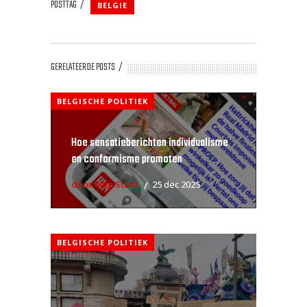
POSTTAG
BELGIE
GERELATEERDE POSTS
BELGISCHE POLITIEK
Hoe sensatieberichten individualisme
en conformisme promoten
door Filip Staes
25 dec 2025
BELGISCHE POLITIEK